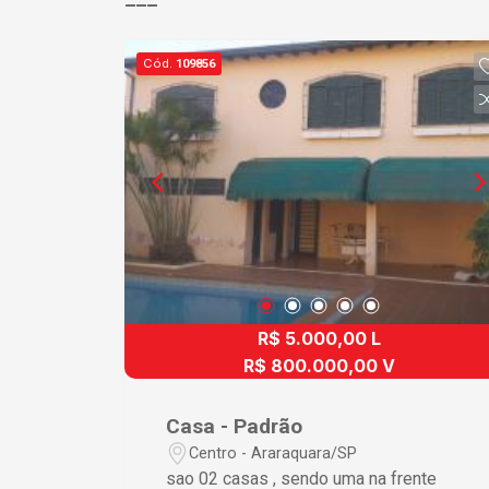
Cód.
109856
R$ 5.000,00 L
R$ 800.000,00 V
Casa - Padrão
Centro - Araraquara/SP
sao 02 casas , sendo uma na frente