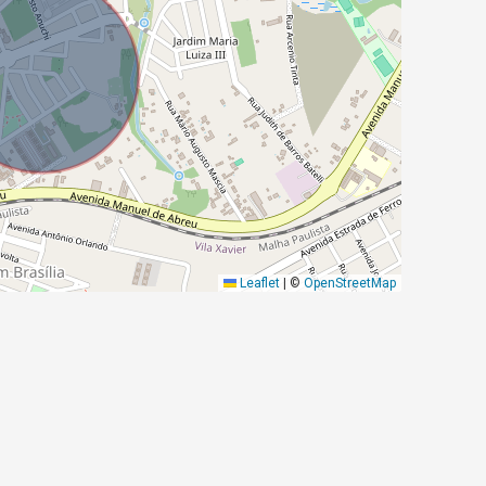
Leaflet
|
©
OpenStreetMap