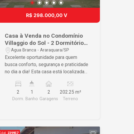
R$ 298.000,00 V
Casa à Venda no Condomínio
Villaggio do Sol - 2 Dormitórios,
Planejados e Quintal.
Agua Branca - Araraquara/SP
Excelente oportunidade para quem
busca conforto, segurança e praticidade
no dia a dia! Esta casa está localizada
no Condomínio Villaggio do Sol, em
uma região privilegiada de Araraquara, a
2
1
2
202.25 m²
apenas 7 minutos do Centro, com fácil
Dorm.
Banho
Garagens
Terreno
acesso e situada em uma avenida
comercial, próxima a diversos serviços
e comércios. O imóvel dispõe: - 2
dormitórios - Sala de estar - Cozinha
com móveis planejados - Banheiro
Cód.
239957