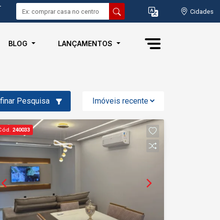
-
Cidades
BLOG
LANÇAMENTOS
finar Pesquisa
Cód.
240033