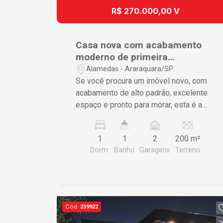
oferece tudo o que você precisa para
R$ 270.000,00 V
viver com conforto, segurança e
praticidade. Não perca essa
oportunidade! Agende sua visita hoje
Casa nova com acabamento
mesmo e venha conhecer o imóvel que
moderno de primeira
pode ser o seu próximo lar.
qualidade.
Alamedas - Araraquara/SP
Se você procura um imóvel novo, com
acabamento de alto padrão, excelente
espaço e pronto para morar, esta é a
oportunidade ideal! Projetada para
oferecer conforto, praticidade e um
1
1
2
200 m²
visual contemporâneo, esta belíssima
Dorm.
Banho
Garagens
Terreno
casa une ambientes integrados, ótima
iluminação natural e um amplo terreno,
perfeito para quem deseja investir ou
ampliar o imóvel no futuro. Destaques
do imóvel: - 1 dormitório amplo,
Cód.
239922
proporcionando conforto e