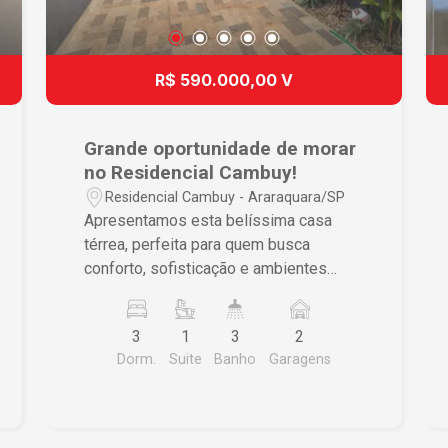
R$ 590.000,00 V
Grande oportunidade de morar
no Residencial Cambuy!
Residencial Cambuy - Araraquara/SP
Apresentamos esta belíssima casa
térrea, perfeita para quem busca
conforto, sofisticação e ambientes
planejados para viver momentos
inesquecíveis com a família. Destaques
3
1
3
2
do imóvel: - Piso laminado, que
Dorm.
Suite
Banho
Garagens
proporciona elegância e aconchego; - 3
dormitórios, sendo 1 ampla suíte; -
Banheiro social; - Sala de TV; - Sala de
jantar integrada; - Cozinha planejada; -