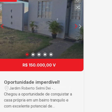
social - Lavanderia coberta - Quintal - 2
vagas de garagem - Móveis planejados
em 1 dos dormitórios - 2 aparelhos de
ar-condicionado Além disso, o
condomínio proporciona excelente
infraestrutura para toda a família: -
Portaria 24 horas - Salão de festas - 3
áreas de churrasqueira - Quadra
poliesportiva - Minimercado 24 horas -
3 playgrounds - Espaço para atividades
físicas Uma ótima opção para quem
R$ 150.000,00 V
deseja morar com segurança, lazer e
comodidade, em uma localização
estratégica e próxima ao centro da
Oportunidade imperdível!
cidade. Agende sua visita e conheça
Jardim Roberto Selmi Dei -
seu novo lar!
Araraquara/SP
Chegou a oportunidade de conquistar a
casa própria em um bairro tranquilo e
com excelente potencial de