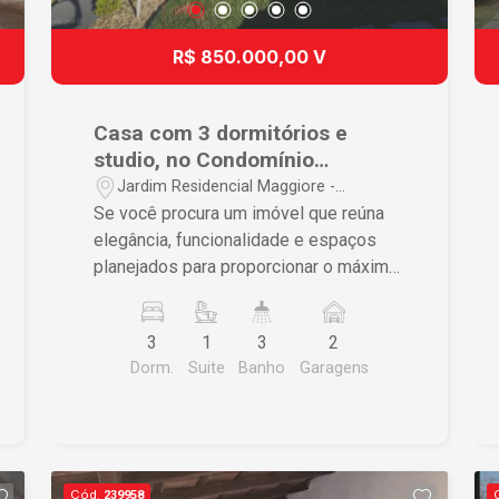
R$ 850.000,00 V
Casa com 3 dormitórios e
studio, no Condomínio
Residencial Piemonte.
Jardim Residencial Maggiore -
Araraquara/SP
Se você procura um imóvel que reúna
elegância, funcionalidade e espaços
planejados para proporcionar o máximo
de conforto, esta casa é a escolha
perfeita. Com acabamento em
3
1
3
2
porcelanato e um projeto moderno em
Dorm.
Suite
Banho
Garagens
conceito aberto, o imóvel oferece
ambientes amplos, integrados e cheios
de personalidade. Destaques do
imóvel: - 3 dormitórios, sendo uma
ampla suíte com closet; - Sala de TV e
Cód.
239958