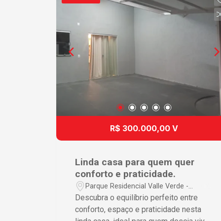
o seu dia a dia. Não perca a chance de
morar em um imóvel que reúne
conforto, espaço e praticidade. Entre
em contato e agende sua visita!
R$ 300.000,00 V
Linda casa para quem quer
conforto e praticidade.
Parque Residencial Valle Verde -
Araraquara/SP
Descubra o equilíbrio perfeito entre
conforto, espaço e praticidade nesta