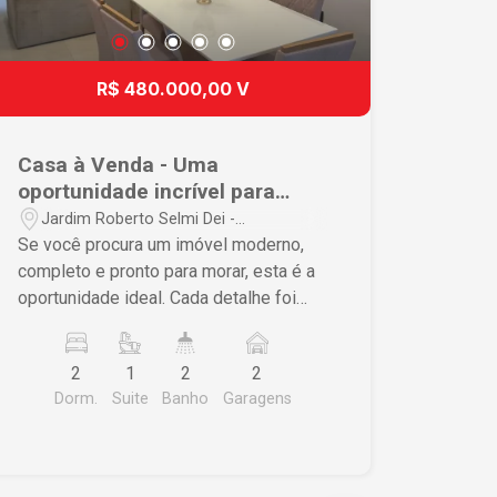
R$ 480.000,00 V
Casa à Venda - Uma
oportunidade incrível para
quem busca conforto,
Jardim Roberto Selmi Dei -
segurança e modernidade!
Araraquara/SP
Se você procura um imóvel moderno,
completo e pronto para morar, esta é a
oportunidade ideal. Cada detalhe foi
pensado para oferecer conforto,
segurança e praticidade para toda a
2
1
2
2
família. Destaques do imóvel: - 2
Dorm.
Suite
Banho
Garagens
dormitórios, sendo 1 suíte com closet. -
Ar-condicionado instalado em todos os
ambientes: sala, cozinha e dormitórios.
- Sistema de energia solar,