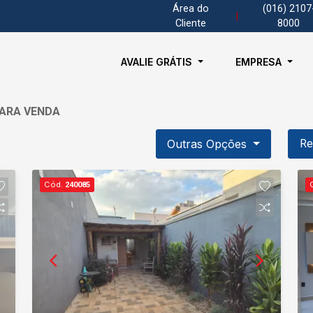
Área do
(016) 2107
|
Cliente
8000
AVALIE GRÁTIS
EMPRESA
PARA VENDA
Outras Opções
Re
Cód.
240085