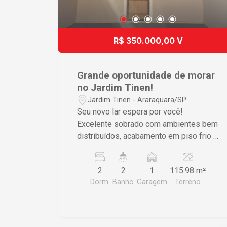
R$ 350.000,00 V
Grande oportunidade de morar
no Jardim Tinen!
Jardim Tinen - Araraquara/SP
Seu novo lar espera por você!
Excelente sobrado com ambientes bem
distribuídos, acabamento em piso frio e
pronto para morar. No piso inferior, o
imóvel conta com uma aconchegante
2
2
1
115.98 m²
sala de TV, cozinha funcional com
Dorm.
Banho
Garagem
Terreno
armário, lavabo, área de serviço e um
quintal, ideal para momentos de lazer e
praticidade no dia a dia. No piso
superior, são 2 confortáveis