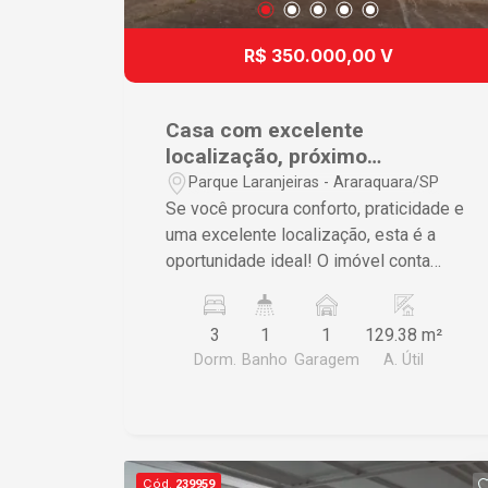
R$ 350.000,00 V
Casa com excelente
localização, próximo
supermercados e escolas.
Parque Laranjeiras - Araraquara/SP
Se você procura conforto, praticidade e
uma excelente localização, esta é a
oportunidade ideal! O imóvel conta
com: - 3 dormitórios espaçosos; - Sala
aconchegante; - Cozinha funcional; -
3
1
1
129.38 m²
Banheiro social; - Área de serviço; -
Dorm.
Banho
Garagem
A. Útil
Quintal, perfeito para momentos de
lazer; - Garagem. Localização
privilegiada, próxima a supermercados,
escolas e diversos comércios,
proporcionando mais comodidade para
Cód.
239959