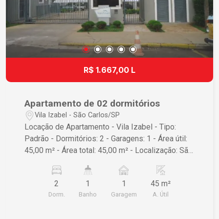
R$ 1.667,00 L
Apartamento de 02 dormitórios
Vila Izabel - São Carlos/SP
Locação de Apartamento - Vila Izabel - Tipo:
Padrão - Dormitórios: 2 - Garagens: 1 - Área útil:
45,00 m² - Área total: 45,00 m² - Localização: São
Carlos/SP Entre em contato para mais
informações e agendar uma visita!
2
1
1
45 m²
Dorm.
Banho
Garagem
A. Útil