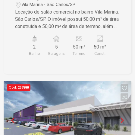
Vila Marina - São Carlos/SP
Locação de salão comercial no bairro Vila Marina,
São Carlos/SP. O imóvel possui 50,00 m² de área
construída e 50,00 m² de área de terreno, além de
contar com 5 garagens. Uma ótima oportunidade
para quem busca um espaço bem localizado para
2
5
50 m²
50 m²
o seu negócio. Para mais informações, entre em
Banho
Garagens
Terreno
Const.
contato. IPTU, SAAE e CPFL rateado.
Cód.
237888