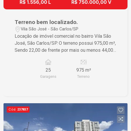
R$ 1.556,00 L
R$ 750.000,00 V
Terreno bem localizado.
Vila São José - São Carlos/SP
Locação de imóvel comercial no bairro Vila São
José, São Carlos/SP. O terreno possui 975,00 m²,
Sendo 22,00 de frente por mais ou menos 44,00
metros, ideal para empresas que necessitam de
espaço. O imóvel conta com 25 garagens,
25
975 m²
proporcionando conforto e praticidade para
Garagens
Terreno
clientes e funcionários. Para mais informações,
entre em contato.
Cód.
237837