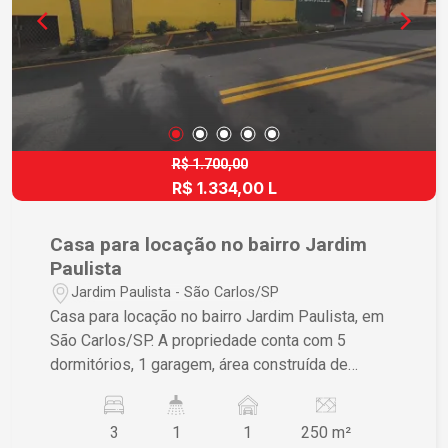
R$ 1.700,00
R$ 1.334,00 L
Casa para locação no bairro Jardim
Paulista
Jardim Paulista - São Carlos/SP
Casa para locação no bairro Jardim Paulista, em
São Carlos/SP. A propriedade conta com 5
dormitórios, 1 garagem, área construída de
130,00 m² e terreno de 250,00 m². Se você está
em busca de um espaço amplo e bem localizado,
3
1
1
250 m²
essa pode ser uma excelente opção. Para mais