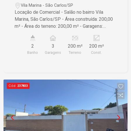
Vila Marina - São Carlos/SP
Locação de Comercial - Salão no bairro Vila
Marina, São Carlos/SP - Área construída: 200,00
m² - Área do terreno: 200,00 m² - Garagens:
estacionamento comunitário ao lado. Ideal para o
seu negócio, com espaço amplo e bem
2
3
200 m²
200 m²
localizado. Entre em contato para mais
Banho
Garagens
Terreno
Const.
informações e agendamento de visita.
Cód.
237833