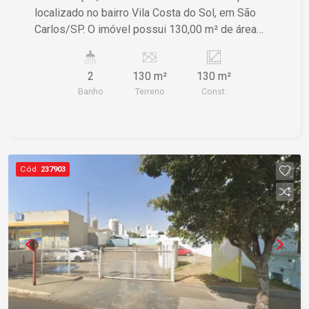
localizado no bairro Vila Costa do Sol, em São
Carlos/SP. O imóvel possui 130,00 m² de área
construída e 130,00 m² de área de terreno. Se
você estiver interessado ou precisar de mais
2
130 m²
130 m²
informações, entre em contato.
Banho
Terreno
Const.
Cód.
237903