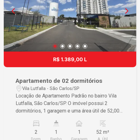
R$ 1.389,00 L
Apartamento de 02 dormitórios
Vila Lutfalla - São Carlos/SP
Locação de Apartamento Padrão no bairro Vila
Lutfalla, São Carlos/SP. O imóvel possui 2
dormitórios, 1 garagem e uma área útil de 52,00
m², com área total também de 52,00 m². Para
mais informações, entre em contato.
2
1
1
52 m²
Dorm.
Banho
Garagem
A. Útil