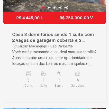
localização estratégica no bairro Vila Vista Alegre
garante visibilidade e fluxo de pessoas, tornando
este espaço uma escolha atrativa para quem
R$ 4.445,00 L
R$ 750.000,00 V
deseja empreender ou expandir seus negócios.
Ao lado do Paulistão Atacadista. Não perca a
chance de explorar essa oportunidade única de
Casa 3 dormitórios sendo 1 suíte com
locação comercial! imagens ilustrativas.
2 vagas de garagem coberta e 2
descoberta.
Jardim Macarengo - São Carlos/SP
Você está procurando o lar ideal para sua família?
Apresentamos uma excelente oportunidade de
locação em um dos bairros mais tranquilos e
agradáveis de São Carlos: Jardim Macarengo.
Características do Imóvel: - Tipo: Casa Padrão -
3
1
1
4
Localização: Jardim Macarengo, São Carlos/SP -
Dorm.
Suite
Banho
Garagens
Dormitórios: 3 amplos dormitórios,
proporcionando conforto e privacidade para
todos os membros da família. - Vaga para 4
carros. - Suíte. - Quintal. - Armarios. - Garagens: 4