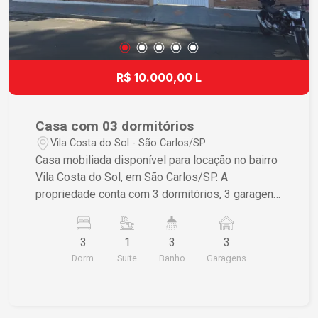
R$ 10.000,00 L
Casa com 03 dormitórios
Vila Costa do Sol - São Carlos/SP
Casa mobiliada disponível para locação no bairro
Vila Costa do Sol, em São Carlos/SP. A
propriedade conta com 3 dormitórios, 3 garagens
e possui uma área construída de 297,50 m², em
um terreno de 600,00 m². Se você está em busca
3
1
3
3
de um espaço amplo e confortável, essa pode
Dorm.
Suite
Banho
Garagens
ser uma ótima opção. Para mais informações,
entre em contato.