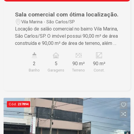
Sala comercial com ótima localização.
Vila Marina - São Carlos/SP
Locação de salão comercial no bairro Vila Marina,
São Carlos/SP. O imóvel possui 90,00 m² de área
construída e 90,00 m² de área de terreno, além de
contar com 5 garagens. Uma ótima oportunidade
para quem busca um espaço bem localizado para
2
5
90 m²
90 m²
o seu negócio. Para mais informações, entre em
Banho
Garagens
Terreno
Const.
contato. IPTU, SAAE e CPFL rateado.
Cód.
237894