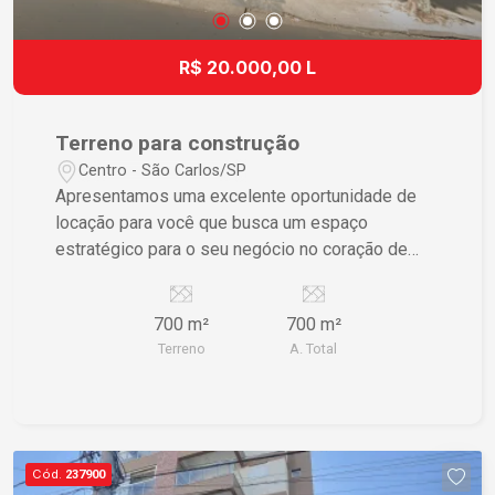
R$ 20.000,00 L
Terreno para construção
Centro - São Carlos/SP
Apresentamos uma excelente oportunidade de
locação para você que busca um espaço
estratégico para o seu negócio no coração de
São Carlos/SP. Este terreno comercial oferece
uma área total de 700,00m², proporcionando
700 m²
700 m²
amplas possibilidades para diversos tipos de
Terreno
A. Total
empreendimentos. Detalhes do Imóvel: - Tipo:
Terreno Comercial - Localização: Centro de São
Carlos/SP - Área Total: 700,00m² - Perfeito para
construção personalizada Características: -
Terreno plano e bem localizado, com fácil acesso
Cód.
237900
a vias principais e ao comércio local. - Ideal para