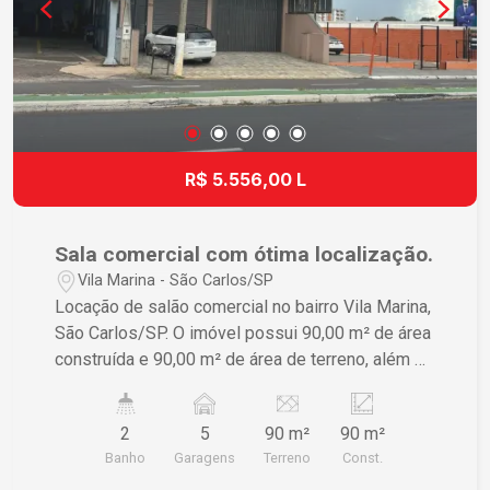
R$ 5.556,00 L
Sala comercial com ótima localização.
Vila Marina - São Carlos/SP
Locação de salão comercial no bairro Vila Marina,
São Carlos/SP. O imóvel possui 90,00 m² de área
construída e 90,00 m² de área de terreno, além de
contar com 5 garagens. Uma ótima oportunidade
para quem busca um espaço bem localizado para
2
5
90 m²
90 m²
o seu negócio. Para mais informações, entre em
Banho
Garagens
Terreno
Const.
contato. IPTU, SAAE e CPFL rateado.