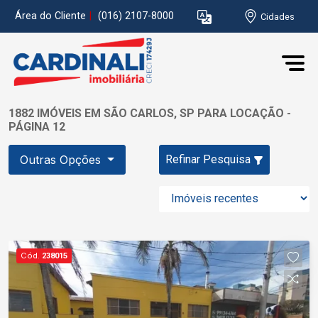
Área do Cliente
|
(016) 2107-8000
Cidades
1882 IMÓVEIS EM SÃO CARLOS, SP PARA LOCAÇÃO -
PÁGINA 12
Outras Opções
Refinar Pesquisa
Cód.
238015