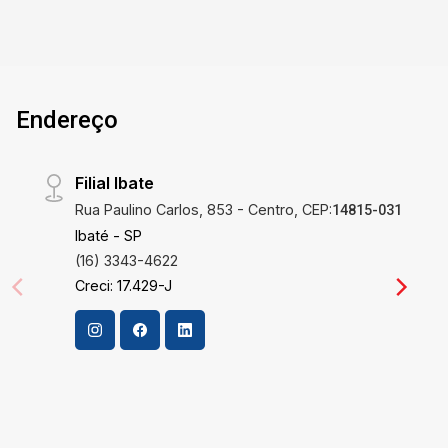
Fazem a Diferença Com 2.152 m², este lote
oferece um terreno amplo e versátil, pronto para
atender às suas necessidades específicas. Sua
posição estratégica na entrada da cidade
Endereço
garante alta visibilidade e facilidade de acesso,
essencial tanto para residências quanto para
negócios. Investir aqui significa colocar seu
Filial Ibate
dinheiro em um local com alto potencial de
Rua Paulino Carlos, 853 - Centro, CEP:
valorização e retorno garantido. Localização
14815-031
Privilegiada Situado no coração do Recreio São
Ibaté - SP
Judas Tadeu em São Carlos, este terreno
(16) 3343-4622
garante proximidade com principais vias de
Creci: 17.429-J
acesso, facilitando a logística e movimentação
diária. A localização na Avenida Getúlio Vargas,
uma das principais entradas da cidade, não só
aumenta a visibilidade para negócios, mas
também proporciona fácil acesso a serviços
essenciais, assegurando qualidade de vida e