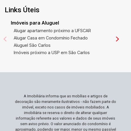
conveniência. Ideal Para Você Ideal para
investidores e construtores que buscam uma
Links Úteis
excelente oportunidade de negócio em uma
área que se valoriza continuamente. Este é o
Imóveis para Aluguel
lugar perfeito se você deseja desenvolver
Alugar apartamento próximo a UFSCAR
projetos residenciais ou comerciais em um local
Alugar Casa em Condomínio Fechado
com demanda crescente e infraestrutura
Aluguel São Carlos
completa. Não Perca Esta Oportunidade
Imóveis próximo a USP em São Carlos
Oportunidades como esta, com vasto terreno
em localização tão privilegiada, são raras e
muito procuradas. Aproveite a chance de
possuir um imóvel que pode ser transformado
no projeto dos seus sonhos ou um investimento
com alto retorno. Agende sua visita e veja de
A Imobiliária informa que as mobílias e artigos de
perto todas as possibilidades que este terreno
decoração são meramente ilustrativos - não fazem parte do
tem a oferecer!
imóvel, exceto nos casos de imóveis mobiliados. A
imobiliária se reserva o direito de alterar qualquer
informação referente aos valores e dados de seus imóveis
sem aviso prévio. O valor anunciado do condomínio é
aproximado, podendo ser maior, menor ou mesmo passível