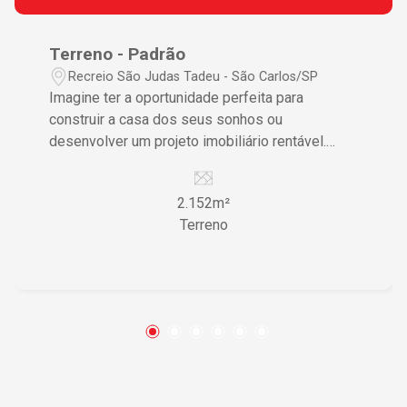
Terreno - Padrão
Recreio São Judas Tadeu - São Carlos/SP
Imagine ter a oportunidade perfeita para
construir a casa dos seus sonhos ou
desenvolver um projeto imobiliário rentável.
Este terreno é o cenário ideal para quem busca
versatilidade e potencial de valorização em uma
2.152m²
localização estratégica. Características do
Terreno
Imóvel • Terreno amplo oferecendo liberdade
para diversos projetos arquitetônicos •
Localização privilegiada assegurando grande
visibilidade e acesso • Potencial de
desenvolvimento para residências ou
comércios • Sem vagas de garagem,
maximizando o uso efetivo da área total •
Infraestrutura local excelente proporcionando
praticidade e conveniência Diferenciais que