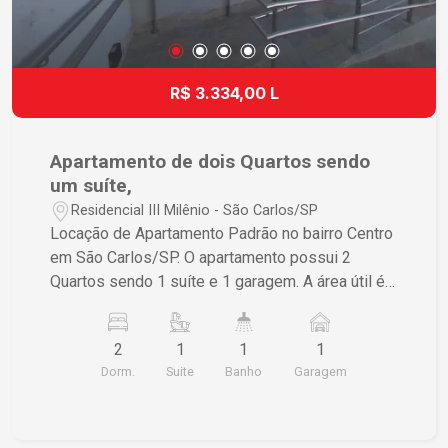
R$ 3.334,00 L
Apartamento de dois Quartos sendo
um suíte,
Residencial III Milênio - São Carlos/SP
Locação de Apartamento Padrão no bairro Centro
em São Carlos/SP. O apartamento possui 2
Quartos sendo 1 suíte e 1 garagem. A área útil é
de 77,00 m² e a área total também é de 77,00 m².
Se estiver interessado, entre em contato para
2
1
1
1
mais informações.
Dorm.
Suite
Banho
Garagem