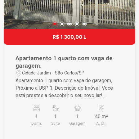
excelente opção para quem procura um imóvel
bem localizado, confortável e com ótima
mobilidade. Agende uma visita e venha conhecer
seu novo lar!
R$ 1.300,00 L
Apartamento 1 quarto com vaga de
garagem.
Cidade Jardim - São Carlos/SP
Apartamento 1 quarto com vaga de garagem,
Próximo a USP 1. Descrição do Imóvel: Você
está prestes a descobrir o seu novo lar!
Apresentamos um aconchegante apartamento
localizado no desejado bairro Cidade Jardim, em
1
1
1
40 m²
São Carlos/SP. Com uma área útil de 40,00 m²,
Dorm.
Suite
Garagem
A. Útil
este imóvel é ideal para quem busca conforto e
praticidade. Características do Apartamento: -