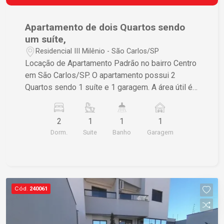
Apartamento de dois Quartos sendo
um suíte,
Residencial III Milênio - São Carlos/SP
Locação de Apartamento Padrão no bairro Centro
em São Carlos/SP. O apartamento possui 2
Quartos sendo 1 suíte e 1 garagem. A área útil é
de 77,00 m² e a área total também é de 77,00 m².
Se estiver interessado, entre em contato para
2
1
1
1
mais informações.
Dorm.
Suite
Banho
Garagem
Cód.
240061