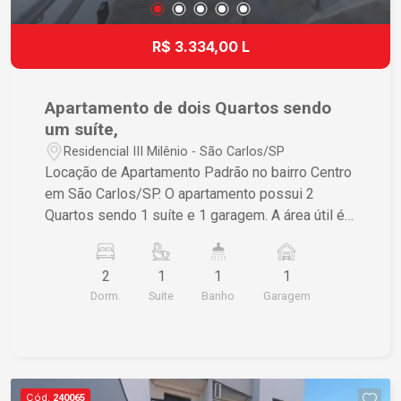
R$ 3.334,00 L
Apartamento de dois Quartos sendo
um suíte,
Residencial III Milênio - São Carlos/SP
Locação de Apartamento Padrão no bairro Centro
em São Carlos/SP. O apartamento possui 2
Quartos sendo 1 suíte e 1 garagem. A área útil é
de 77,00 m² e a área total também é de 77,00 m².
Se estiver interessado, entre em contato para
2
1
1
1
mais informações.
Dorm.
Suite
Banho
Garagem
Cód.
240065