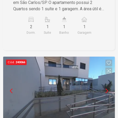
em São Carlos/SP. O apartamento possui 2
Quartos sendo 1 suíte e 1 garagem. A área útil é
de 77,00 m² e a área total também é de 77,00 m².
Se estiver interessado, entre em contato para
2
1
1
1
mais informações.
Dorm.
Suite
Banho
Garagem
Cód.
240066