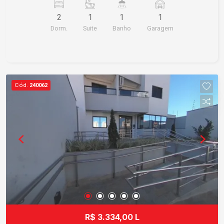
Se estiver interessado, entre em contato para
2
1
1
1
mais informações.
Dorm.
Suite
Banho
Garagem
Cód.
240062
R$ 3.334,00 L