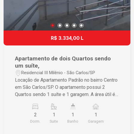
R$ 3.334,00 L
Apartamento de dois Quartos sendo
um suíte,
Residencial III Milênio - São Carlos/SP
Locação de Apartamento Padrão no bairro Centro
em São Carlos/SP. O apartamento possui 2
Quartos sendo 1 suíte e 1 garagem. A área útil é
de 77,00 m² e a área total também é de 77,00 m².
Se estiver interessado, entre em contato para
2
1
1
1
mais informações.
Dorm.
Suite
Banho
Garagem