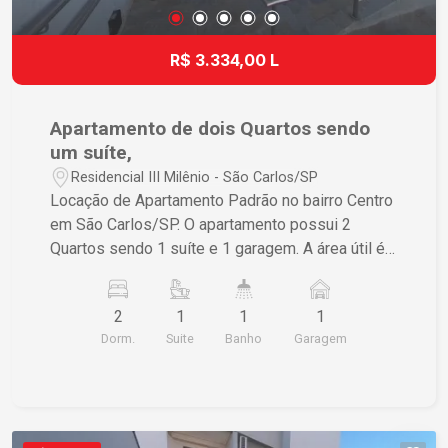
R$ 3.334,00 L
Apartamento de dois Quartos sendo
um suíte,
Residencial III Milênio - São Carlos/SP
Locação de Apartamento Padrão no bairro Centro
em São Carlos/SP. O apartamento possui 2
Quartos sendo 1 suíte e 1 garagem. A área útil é
de 77,00 m² e a área total também é de 77,00 m².
Se estiver interessado, entre em contato para
2
1
1
1
mais informações.
Dorm.
Suite
Banho
Garagem