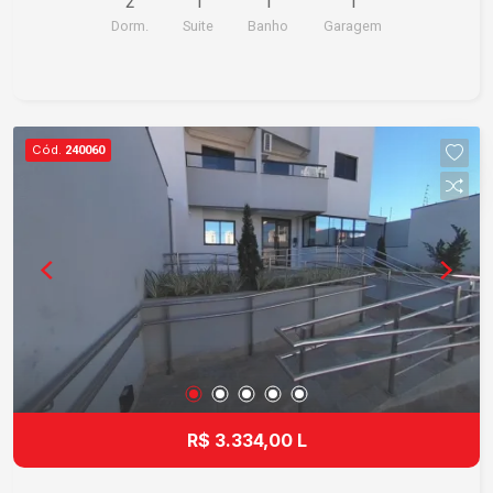
2
1
1
1
mais informações.
Dorm.
Suite
Banho
Garagem
Cód.
240060
R$ 3.334,00 L