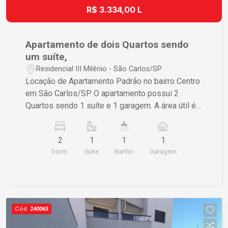
R$ 3.334,00 L
Apartamento de dois Quartos sendo
um suíte,
Residencial III Milênio - São Carlos/SP
Locação de Apartamento Padrão no bairro Centro
em São Carlos/SP. O apartamento possui 2
Quartos sendo 1 suíte e 1 garagem. A área útil é
de 77,00 m² e a área total também é de 77,00 m².
Se estiver interessado, entre em contato para
2
1
1
1
mais informações.
Dorm.
Suite
Banho
Garagem
Cód.
240063