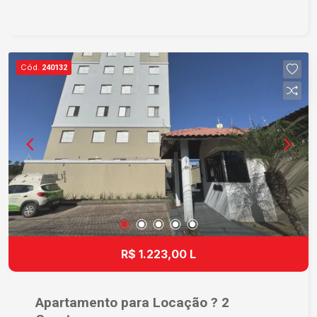
localização no bairro Vila Monteiro oferece
acesso a comércios, serviços e opções de
transporte, facilitando o dia a dia dos moradores.
Se você está interessado em conhecer mais
Cód.
240132
sobre esse apartamento ou agendar uma visita,
entre em contato para mais informações. É semi
mobiliado. Cooktop, armário da cozinha e closet
modular. Área de lavanderia coletiva.
R$ 1.223,00 L
Apartamento para Locação ? 2