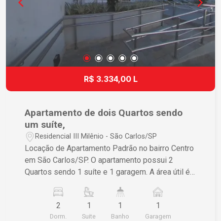
R$ 3.334,00 L
Apartamento de dois Quartos sendo
um suíte,
Residencial III Milênio - São Carlos/SP
Locação de Apartamento Padrão no bairro Centro
em São Carlos/SP. O apartamento possui 2
Quartos sendo 1 suíte e 1 garagem. A área útil é
de 77,00 m² e a área total também é de 77,00 m².
Se estiver interessado, entre em contato para
2
1
1
1
mais informações.
Dorm.
Suite
Banho
Garagem