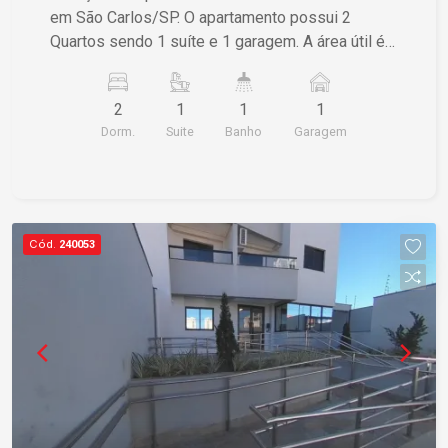
em São Carlos/SP. O apartamento possui 2
Quartos sendo 1 suíte e 1 garagem. A área útil é
de 77,00 m² e a área total também é de 77,00 m².
Se estiver interessado, entre em contato para
2
1
1
1
mais informações.
Dorm.
Suite
Banho
Garagem
Cód.
240053