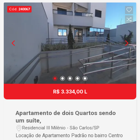
qualidade de vida. Destaques do imóvel: 3
Cód.
240067
dormitórios, sendo 1 suíte; Sala ampla para dois
ambientes; Cozinha funcional; Banheiro social;
Excelente localização central; Fácil acesso às
principais vias da cidade. Ideal para quem deseja
morar com conforto, segurança e praticidade em
uma das regiões mais valorizadas de São Carlos.
Agende uma visita e venha conhecer seu novo
lar!
R$ 3.334,00 L
Apartamento de dois Quartos sendo
um suíte,
Residencial III Milênio - São Carlos/SP
Locação de Apartamento Padrão no bairro Centro