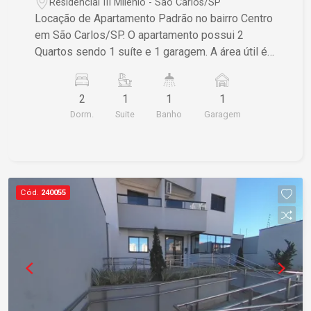
Residencial III Milênio - São Carlos/SP
Locação de Apartamento Padrão no bairro Centro
em São Carlos/SP. O apartamento possui 2
Quartos sendo 1 suíte e 1 garagem. A área útil é
de 77,00 m² e a área total também é de 77,00 m².
Se estiver interessado, entre em contato para
2
1
1
1
mais informações.
Dorm.
Suite
Banho
Garagem
Cód.
240055