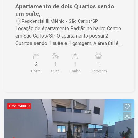
Apartamento de dois Quartos sendo
um suíte,
Residencial III Milênio - São Carlos/SP
Locação de Apartamento Padrão no bairro Centro
em São Carlos/SP. O apartamento possui 2
Quartos sendo 1 suíte e 1 garagem. A área útil é
de 77,00 m² e a área total também é de 77,00 m².
Se estiver interessado, entre em contato para
2
1
1
1
mais informações.
Dorm.
Suite
Banho
Garagem
Cód.
240059