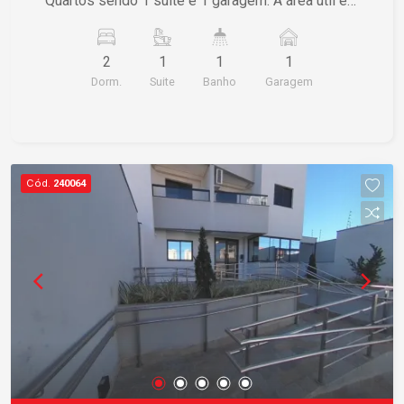
Quartos sendo 1 suíte e 1 garagem. A área útil é
de 77,00 m² e a área total também é de 77,00 m².
Se estiver interessado, entre em contato para
2
1
1
1
mais informações.
Dorm.
Suite
Banho
Garagem
Cód.
240064