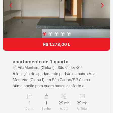
R$ 1.278,00 L
apartamento de 1 quarto.
Vila Monteiro (Gleba I) - São Carlos/SP
A locação de apartamento padrão no bairro Vila
Monteiro (Gleba I) em São Carlos/SP é uma
ótima opção para quem busca conforto e
praticidade. O imóvel possui 1 dormitório e uma
área útil de 29,00 m², que se equipara à área total.
1
1
29 m²
29 m²
Esse tamanho é ideal para solteiros ou casais
Dorm.
Banho
A. Útil
A. Total
que desejam um espaço aconchegante. A