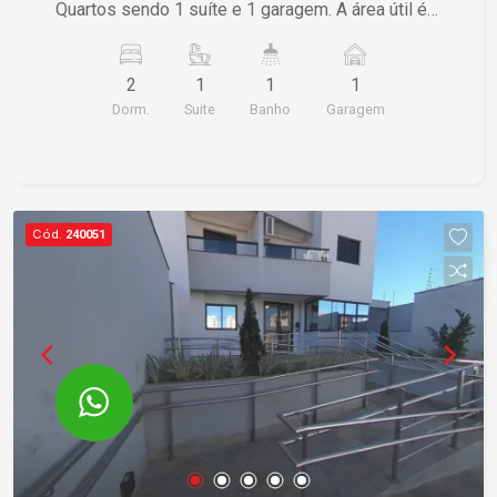
Quartos sendo 1 suíte e 1 garagem. A área útil é
de 77,00 m² e a área total também é de 77,00 m².
Se estiver interessado, entre em contato para
2
1
1
1
mais informações.
Dorm.
Suite
Banho
Garagem
Cód.
240051