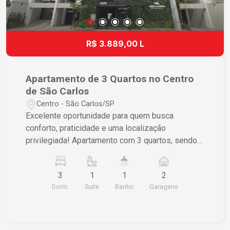
lar!
R$ 3.889,00 L
Apartamento de 3 Quartos no Centro
de São Carlos
Centro - São Carlos/SP
Excelente oportunidade para quem busca
conforto, praticidade e uma localização
privilegiada! Apartamento com 3 quartos, sendo 1
suíte, oferecendo ambientes amplos, bem
distribuídos e ideais para toda a família.
3
1
1
2
Localizado no centro de São Carlos, o imóvel
Dorm.
Suite
Banho
Garagens
está próximo de tudo o que você precisa no dia a
dia: supermercados, farmácias, academias,
bancos, restaurantes, escolas e diversos
comércios, garantindo mais comodidade e