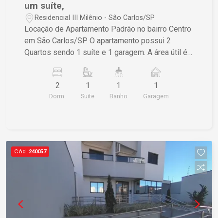
um suíte,
Residencial III Milênio - São Carlos/SP
Locação de Apartamento Padrão no bairro Centro
em São Carlos/SP. O apartamento possui 2
Quartos sendo 1 suíte e 1 garagem. A área útil é
de 77,00 m² e a área total também é de 77,00 m².
Se estiver interessado, entre em contato para
2
1
1
1
mais informações.
Dorm.
Suite
Banho
Garagem
Cód.
240057