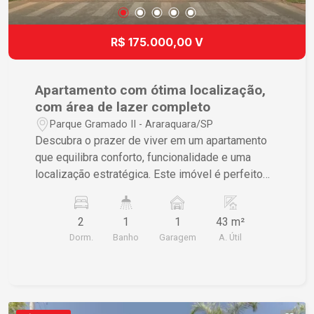
R$ 175.000,00 V
Apartamento com ótima localização,
com área de lazer completo
Parque Gramado II - Araraquara/SP
Descubra o prazer de viver em um apartamento
que equilibra conforto, funcionalidade e uma
localização estratégica. Este imóvel é perfeito
para quem deseja tranquilidade e conveniência no
cotidiano. Imóvel conta com 02 dormitórios, sala,
2
1
1
43 m²
cozinha com armários, banheiro social, lavanderia
Dorm.
Banho
Garagem
A. Útil
e 01 vaga de garagem. Condomínio com área de
lazer completo, piscina, playground, academia,
salão de festas, quadra de areia e portaria 24
horas. Apartamentos nesta localização e com
essas características são uma escolha ideal para