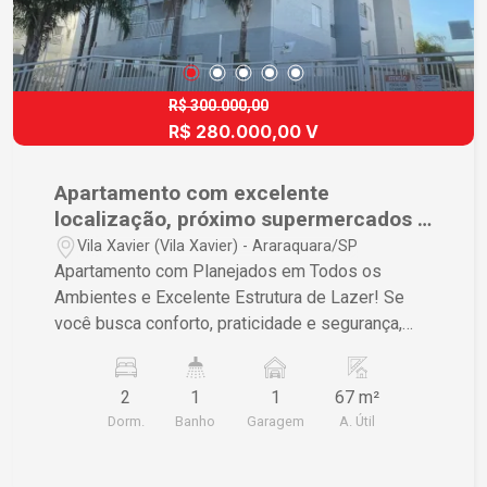
para morar, com conforto, segurança e excelente
custo-benefício. Entre em contato para mais
informações e agende sua visita!
R$ 300.000,00
R$ 280.000,00 V
Apartamento com excelente
localização, próximo supermercados e
comércios.
Vila Xavier (Vila Xavier) - Araraquara/SP
Apartamento com Planejados em Todos os
Ambientes e Excelente Estrutura de Lazer! Se
você busca conforto, praticidade e segurança,
este apartamento é uma excelente oportunidade!
Características do imóvel: - 02 dormitórios -
2
1
1
67 m²
Banheiro social - Sala aconchegante - Cozinha
Dorm.
Banho
Garagem
A. Útil
funcional - Sacada - Móveis planejados em todos
os cômodos, proporcionando melhor
aproveitamento dos espaços e mais organização