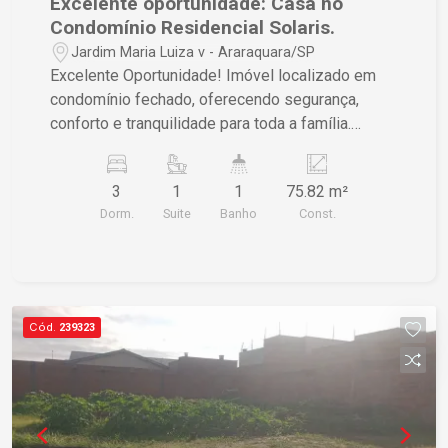
Excelente oportunidade: Casa no
Condomínio Residencial Solaris.
Jardim Maria Luiza v - Araraquara/SP
Excelente Oportunidade! Imóvel localizado em
condomínio fechado, oferecendo segurança,
conforto e tranquilidade para toda a família.
Características do imóvel: - 03 dormitórios - Sala
aconchegante - Cozinha funcional - Banheiro -
3
1
1
75.82 m²
Quintal privativo Valor abaixo do mercado! Não
Dorm.
Suite
Banho
Const.
perca essa chance de adquirir seu imóvel com
excelente custo-benefício. Entre em contato para
mais informações e agende sua visita!
Cód.
239323