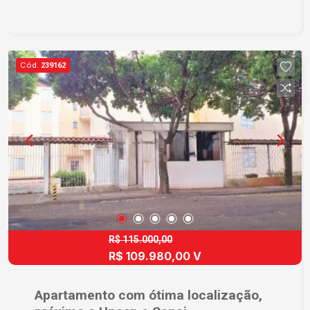
família. Confira o que esta casa tem a oferecer: *
02 dormitórios bem distribuídos * Sala ampla,
perfeita para o convívio familiar * Banheiro com
box Blindex, moderno e elegante * Lavanderia
Cód.
239162
ampla e coberta, com toldos para maior
praticidade * 02 vagas de garagem cobertas *
Quintal grande todo calçado, ideal para lazer e
churrascos * Muros altos com concertina,
garantindo mais privacidade e segurança A
propriedade está em estado impecável, basta
chegar e morar! Cada detalhe foi pensado para
oferecer qualidade de vida com tranquilidade e
praticidade no dia a dia. Entre em contato e
agende a sua visita com um dos nossos
especialistas.
R$ 115.000,00
R$ 109.980,00 V
Apartamento com ótima localização,