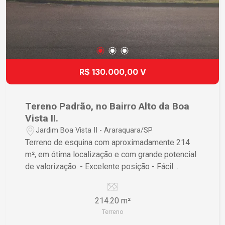
R$ 130.000,00 V
Tereno Padrão, no Bairro Alto da Boa
Vista II.
Jardim Boa Vista II - Araraquara/SP
Terreno de esquina com aproximadamente 214
m², em ótima localização e com grande potencial
de valorização. - Excelente posição - Fácil
acesso - Ideal para construção residencial ou
comercial - Região em crescimento Aproveite
214.20 m²
esta oportunidade para investir ou construir o seu
Terreno
projeto dos sonhos! Entre em contato para mais