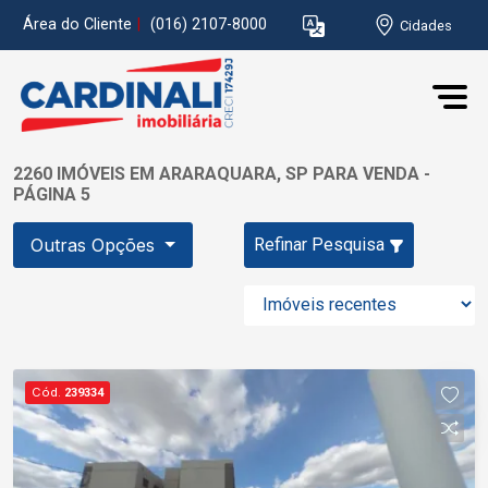
Área do Cliente
|
(016) 2107-8000
Cidades
2260 IMÓVEIS EM ARARAQUARA, SP PARA VENDA -
PÁGINA 5
Outras Opções
Refinar Pesquisa
Cód.
239334