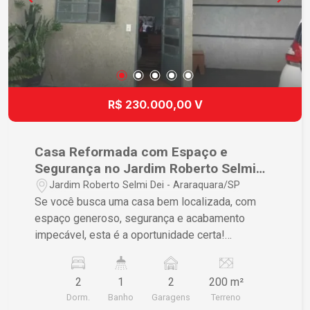
visita.
R$ 230.000,00 V
Casa Reformada com Espaço e
Segurança no Jardim Roberto Selmi
Dei, Araraquara/SP.
Jardim Roberto Selmi Dei - Araraquara/SP
Se você busca uma casa bem localizada, com
espaço generoso, segurança e acabamento
impecável, esta é a oportunidade certa!
Localizada no tranquilo Jardim Roberto Selmi
Dei, em Araraquara, esta residência passou por
2
1
2
200 m²
reforma e ampliação recente, entregando o
Dorm.
Banho
Garagens
Terreno
melhor em conforto e funcionalidade para sua