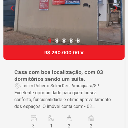
R$ 260.000,00 V
Casa com boa localização, com 03
dormitórios sendo um suíte.
Jardim Roberto Selmi Dei - Araraquara/SP
Excelente oportunidade para quem busca
conforto, funcionalidade e ótimo aproveitamento
dos espaços. O imóvel conta com: - 03
dormitórios, sendo 01 suíte - Sala ampla e
arejada - Cozinha funcional - Banheiro social -
3
1
2
2
Lavanderia - Garagem descoberta - Quarto de