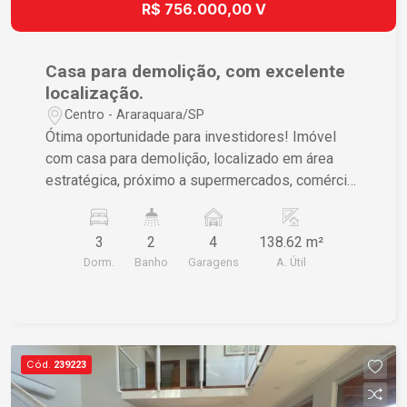
R$ 756.000,00 V
Casa para demolição, com excelente
localização.
Centro - Araraquara/SP
Ótima oportunidade para investidores! Imóvel
com casa para demolição, localizado em área
estratégica, próximo a supermercados, comércio
em geral, farmácias, bancos e faculdade,
oferecendo praticidade e fácil acesso a diversos
3
2
4
138.62 m²
serviços. - Excelente localização -Região com
Dorm.
Banho
Garagens
A. Útil
grande potencial de valorização -Próximo a
supermercados e comércio variado -Fácil acesso
a transporte e principais vias -Próximo a
faculdade Ideal para construção residencial ou
comercial. Entre em contato para mais
Cód.
239223
informações e agende uma visita!