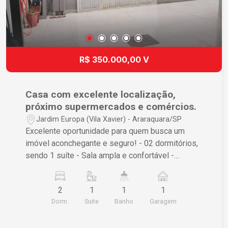
R$ 350.000,00 V
Casa com excelente localização,
próximo supermercados e comércios.
Jardim Europa (Vila Xavier) - Araraquara/SP
Excelente oportunidade para quem busca um
imóvel aconchegante e seguro! - 02 dormitórios,
sendo 1 suíte - Sala ampla e confortável -
Banheiro social - Área de serviço - 01 vaga
coberta na garagem - Quintal pequeno e funcional
2
1
1
1
Diferenciais de segurança: - Portão eletrônico -
Dorm.
Suite
Banho
Garagem
Cerca elétrica - Câmera de monitoramento -
Alarme instalado Imóvel ideal para quem valoriza