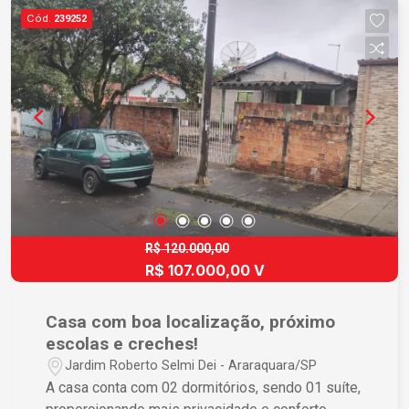
ideal para home office - Cozinha integrada e
Cód.
239252
funcional - Armários planejados em diversos
ambientes - Espaço gourmet com churrasqueira,
perfeito para receber familiares e amigos -
Garagem para 04 veículos, sendo 02 vagas
cobertas Diferenciais construtivos: - Construção
em alvenaria tradicional - Piso em porcelanato -
Esquadrias de alumínio premium - Cobertura com
telhado galvanizado e telhas tipo sanduíche,
oferecendo maior conforto térmico e
durabilidade. Oportunidade única para morar com
qualidade de vida ou realizar um excelente
R$ 120.000,00
R$ 107.000,00 V
investimento. Entre em contato para mais
informações e agendamento de visita.
Casa com boa localização, próximo
escolas e creches!
Jardim Roberto Selmi Dei - Araraquara/SP
A casa conta com 02 dormitórios, sendo 01 suíte,