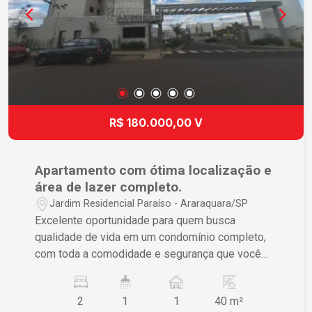
R$ 180.000,00 V
Apartamento com ótima localização e
área de lazer completo.
Jardim Residencial Paraíso - Araraquara/SP
Excelente oportunidade para quem busca
qualidade de vida em um condomínio completo,
com toda a comodidade e segurança que você
merece. Características do imóvel: - 02
dormitórios - Sala ampla e aconchegante -
2
1
1
40 m²
Cozinha funcional - Banheiro social - Lavanderia -