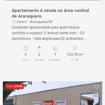
Apartamento à venda na área central
de Araraquara.
Centro - Araraquara/SP
Excelente oportunidade para quem busca
conforto e espaço! O imóvel conta com: - 03
dormitórios - Sala ampla para 02 ambientes -
Cozinha - Banheiro social - Lavanderia - Sacada
Apartamento amplo, com ótima distribuição dos
3
2
1
124.70 m²
ambientes, proporcionando conforto e
Dorm.
Banho
Garagem
A. Útil
praticidade para toda a família. Ideal para quem
deseja morar bem em uma localização tranquila e
com fácil acesso aos principais serviços da
cidade. Entre em contato para mais informações
e agende sua visita!
Cód.
239186