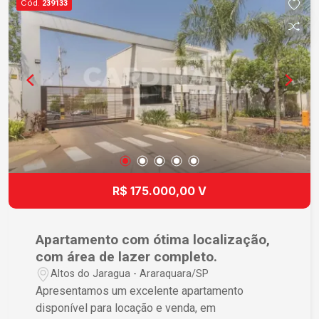
Cód.
239133
quem está buscando um novo lar ou um sólido
investimento em Araraquara. Com uma oferta
atraente de preço e localização em constante
valorização, agora é o momento perfeito para
fazer sua escolha. Agende sua visita e descubra
como viver bem é mais fácil do que você
imagina!
R$ 175.000,00 V
Apartamento com ótima localização,
com área de lazer completo.
Altos do Jaragua - Araraquara/SP
Apresentamos um excelente apartamento
disponível para locação e venda, em