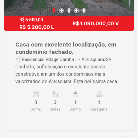
R$ 5.500,00
R$ 1.090.000,00 V
R$ 5.200,00 L
Casa com excelente localização, em
condomínio fechado.
Residencial Village Damha II - Araraquara/SP
Conforto, sofisticação e excelente padrão
construtivo em um dos condomínios mais
valorizados de Araraquara. Esta belíssima casa
térrea possui 162 m² de área construída em um
terreno de 275 m², com projeto moderno,
3
3
1
4
ambientes amplos e acabamentos de alta
Dorm.
Suítes
Banho
Garagens
qualidade. Destaques do imóvel: - 03 suítes,
todas equipadas com ar-condicionado - Sala
ampla com pé-direito elevado e ar-condicionado,
proporcionando conforto e elegância - Escritório