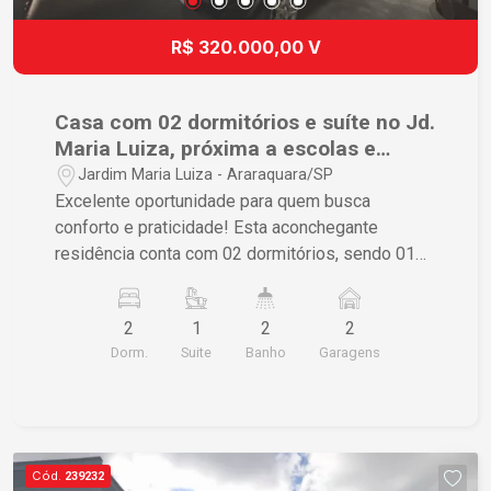
R$ 320.000,00 V
Casa com 02 dormitórios e suíte no Jd.
Maria Luiza, próxima a escolas e
comércios.
Jardim Maria Luiza - Araraquara/SP
Excelente oportunidade para quem busca
conforto e praticidade! Esta aconchegante
residência conta com 02 dormitórios, sendo 01
suíte, sala de estar, sala de jantar, cozinha
funcional, banheiro social, lavanderia e garagem
2
1
2
2
coberta para 02 veículos. Localizada em uma
Dorm.
Suite
Banho
Garagens
região com fácil acesso a tudo o que você
precisa no dia a dia, está próxima a mercados,
comércios variados e à Escola Prof.ª Maria da
Glória Fonseca Simões, oferecendo mais
comodidade para toda a família. Um imóvel ideal
Cód.
239232
para quem deseja morar bem, com conforto e em