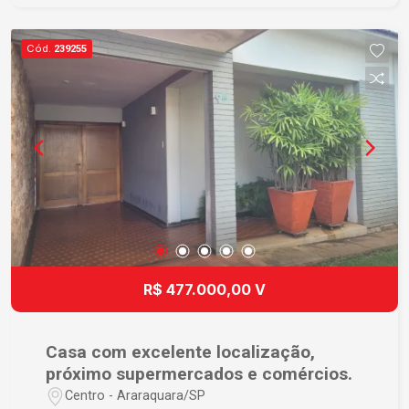
- Possui vaga de garagem em sistema de
rodízio. Infraestrutura completa do condomínio: -
Cód.
239255
Portaria 24 horas - 02 piscinas - Quadra
poliesportiva - Brinquedoteca - Salão de festas -
Playground - Quiosque com churrasqueira Ideal
para quem deseja morar com tranquilidade,
segurança e diversas opções de lazer para toda
a família. Entre em contato para mais
informações e agende sua visita!
R$ 477.000,00 V
Casa com excelente localização,
próximo supermercados e comércios.
Centro - Araraquara/SP