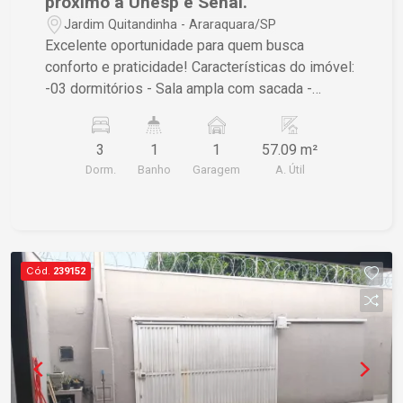
próximo a Unesp e Senai.
Jardim Quitandinha - Araraquara/SP
Excelente oportunidade para quem busca
conforto e praticidade! Características do imóvel:
-03 dormitórios - Sala ampla com sacada -
Cozinha com armários planejados - Banheiro
social - Lavanderia com armários -01 vaga de
3
1
1
57.09 m²
garagem Imóvel bem distribuído, com ambientes
Dorm.
Banho
Garagem
A. Útil
funcionais e ótima iluminação natural. Ideal para
famílias que procuram um lar aconchegante em
uma localização prática e tranquila, próxima a
Unesp e Senai. Entre em contato para mais
informações e agende sua visita!
Cód.
239152