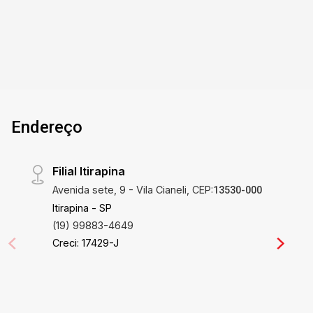
gourmet que integra junto com a casa e piscina ,
alias uma piscina aquecida e muito charmosa ,
paisagismo e um acabamento de muito bom
gosto. alias a venda com todos os moveis e
decorações. nao deixe de conhecer esse
exclusivo imovel, agende ja sua visita.
Endereço
Filial Itirapina
Avenida sete, 9 - Vila Cianeli, CEP:
13530-000
Itirapina - SP
(19) 99883-4649
Creci: 17429-J