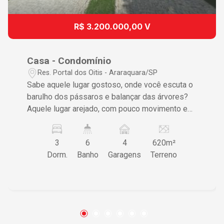
R$ 3.200.000,00 V
Casa - Condomínio
Res. Portal dos Oitis - Araraquara/SP
Sabe aquele lugar gostoso, onde você escuta o
barulho dos pássaros e balançar das árvores?
Aquele lugar arejado, com pouco movimento e
que transpira tranquilidade? É tudo o que você
vai encontrar nessa charmosa casa ; sao 372
3
6
4
620m²
metros de construção , sendo 03 suites
Dorm.
Banho
Garagens
Terreno
repletas de armarios , ar condicionado , sendo
uma suite master com closet e banheira de
hidro , salas amplas onde vc recebera sua
familia e amigos com muito lazer e aconchego,
sala intima para TV , lavabo , cozinha toda
modulada com uma ilha sensacional, area