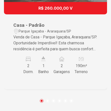
R$ 260.000,00 V
Casa - Padrão
Parque Igaçaba - Araraquara/SP
Venda de Casa - Parque Igaçaba, Araraquara/SP.
Oportunidade Imperdível! Esta charmosa
residência é perfeita para quem busca conforto,
praticidade e um excelente espaço para viver.
Imóvel conta com 02 dormitórios sendo um
2
1
2
190m²
suíte, sala, copa, cozinha, banheiro social,
Dorm.
Banho
Garagens
Terreno
lavanderia, 02 vagas de garagem, sendo 01
coberta e quintal. Ótima localização próxima de
mercados, escolas, restaurantes, farmácias, a 5
minutos do centro da cidade. Agende uma visita
e venha conhecer seu novo lar!