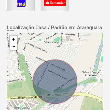
Localização Casa / Padrão em Araraquara
+
−