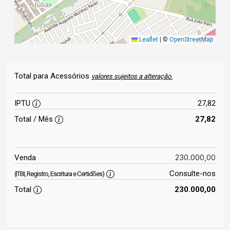
Leaflet
|
©
OpenStreetMap
Total para Acessórios
valores sujeitos a alteração.
IPTU
27,82
Total / Mês
27,82
230.000,00
Venda
Consulte-nos
(ITBI, Registro, Escritura e Certidões)
Total
230.000,00