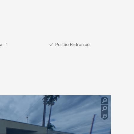
a : 1
Portão Eletronico
1