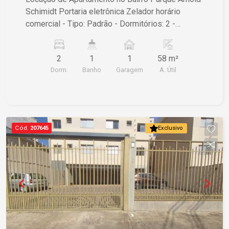
Schimidt Portaria eletrônica Zelador horário
comercial - Tipo: Padrão - Dormitórios: 2 -
Garagens: 1 - Área Útil: 58,00 m² - Área Total:
70,00 m² - Localização: São Carlos/SP Para mais
2
1
1
58 m²
informações ou agendar uma visita, entre em
Dorm.
Banho
Garagem
A. Útil
contato.
Cód.
207645
Exclusivo