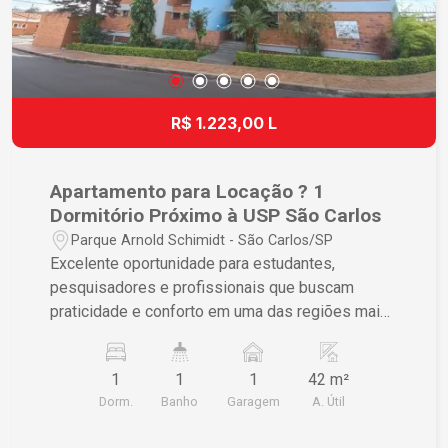
R$ 1.223,00 L
Apartamento para Locação ? 1
Dormitório Próximo à USP São Carlos
Parque Arnold Schimidt - São Carlos/SP
Excelente oportunidade para estudantes,
pesquisadores e profissionais que buscam
praticidade e conforto em uma das regiões mais
valorizadas de São Carlos. Destaques do imóvel
? 1 dormitório amplo e bem iluminado ? Sala
1
1
1
42 m²
integrada e aconchegante ? Cozinha funcional ?
Dorm.
Banho
Garagem
A. Útil
Banheiro completo ? Área de serviço ? 1 vaga de
garagem ? Ambiente seguro e tranquilo