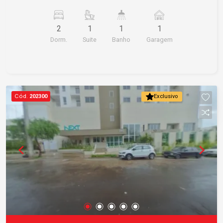
morar/em andar alto com vista para cidade jardim.
2
1
1
1
Dorm.
Suite
Banho
Garagem
Cód.
202300
Exclusivo