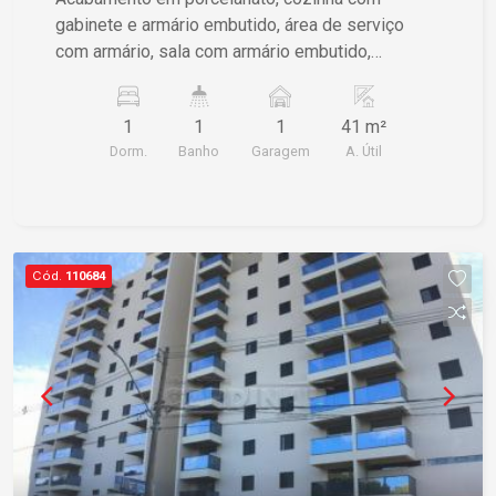
gabinete e armário embutido, área de serviço
com armário, sala com armário embutido,
dormitório com armário embutido, banheiro com
gabinete e box blindex.
1
1
1
41 m²
Dorm.
Banho
Garagem
A. Útil
Cód.
110684