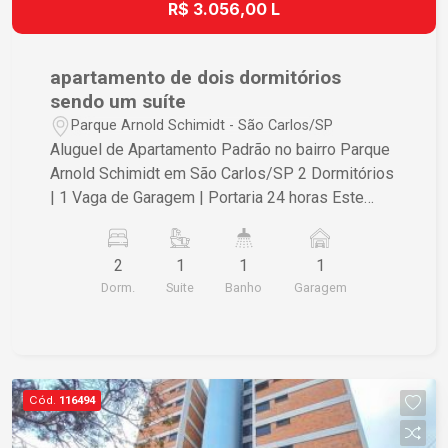
R$ 3.056,00 L
apartamento de dois dormitórios
sendo um suíte
Parque Arnold Schimidt - São Carlos/SP
Aluguel de Apartamento Padrão no bairro Parque
Arnold Schimidt em São Carlos/SP 2 Dormitórios
| 1 Vaga de Garagem | Portaria 24 horas Este
apartamento padrão está disponível para locação
no bairro Parque Arnold Schimidt, em São
2
1
1
1
Carlos/SP. Com uma área útil de 58,00m² e área
Dorm.
Suite
Banho
Garagem
total de 64,00m², este imóvel oferece conforto e
praticidade para você e sua família. O
apartamento possui 2 dormitórios sendo 1 suíte,
perfeitos para acomodar sua família com
conforto e privacidade. Os quartos são
Cód.
116494
espaçosos e bem iluminados, proporcionando
um ambiente agradável para descanso. Conta