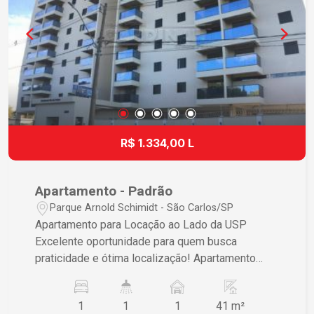
R$ 1.334,00 L
Apartamento - Padrão
Parque Arnold Schimidt - São Carlos/SP
Apartamento para Locação ao Lado da USP
Excelente oportunidade para quem busca
praticidade e ótima localização! Apartamento
com 1 dormitório, ideal para estudantes,
professores ou profissionais que desejam morar
1
1
1
41 m²
próximo à USP. O imóvel conta com: 1 dormitório