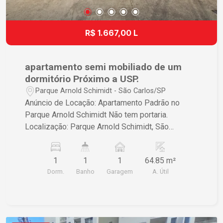
R$ 1.667,00 L
apartamento semi mobiliado de um
dormitório Próximo a USP.
Parque Arnold Schimidt - São Carlos/SP
Anúncio de Locação: Apartamento Padrão no
Parque Arnold Schimidt Não tem portaria.
Localização: Parque Arnold Schimidt, São
Carlos/SP Descrição do Imóvel: Você está
prestes a descobrir o seu novo lar! Este
1
1
1
64.85 m²
aconchegante apartamento padrão possui 1
Dorm.
Banho
Garagem
A. Útil
dormitório, ideal para quem busca conforto e
praticidade em uma localização tranquila e bem
estruturada. Características do Apartamento: -
Área Útil: 64,85 m² - Área Total: 64,85 m² -
Dormitórios: 1 dormitório espaçoso - Garagens: 1