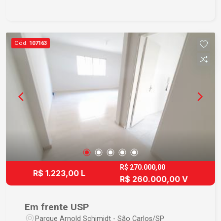
forno micro ondas, cama de solteiro e cortina
Cód.
107163
R$ 270.000,00
R$ 1.223,00 L
R$ 260.000,00 V
Em frente USP
Parque Arnold Schimidt - São Carlos/SP