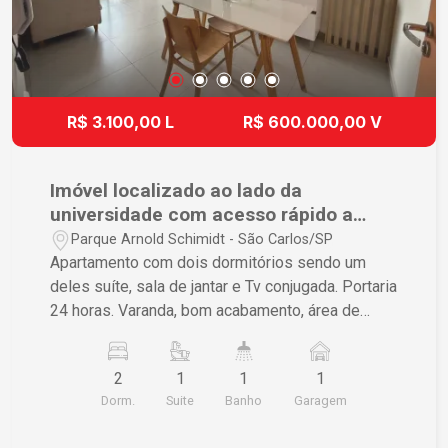
R$ 3.100,00 L
R$ 600.000,00 V
Imóvel localizado ao lado da
universidade com acesso rápido a
marginal- São Carlos.
Parque Arnold Schimidt - São Carlos/SP
Apartamento com dois dormitórios sendo um
deles suíte, sala de jantar e Tv conjugada. Portaria
24 horas. Varanda, bom acabamento, área de
serviço, cozinha americana com armários.
2
1
1
1
Dorm.
Suite
Banho
Garagem