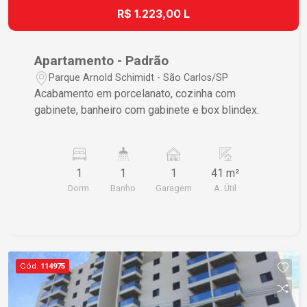
R$ 1.223,00 L
Apartamento - Padrão
Parque Arnold Schimidt - São Carlos/SP
Acabamento em porcelanato, cozinha com
gabinete, banheiro com gabinete e box blindex.
1
1
1
41 m²
Dorm.
Banho
Garagem
A. Útil
Cód.
114975