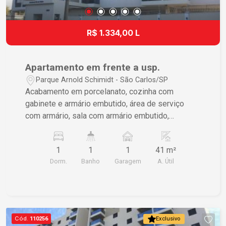
R$ 1.334,00 L
Apartamento em frente a usp.
Parque Arnold Schimidt - São Carlos/SP
Acabamento em porcelanato, cozinha com
gabinete e armário embutido, área de serviço
com armário, sala com armário embutido,
dormitório com armário embutido, banheiro com
gabinete e box blindex.
1
1
1
41 m²
Dorm.
Banho
Garagem
A. Útil
Cód.
110256
Exclusivo