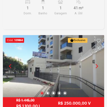
1
1
1
41 m²
Dorm.
Banho
Garagem
A. Útil
Cód.
109864
Exclusivo
R$ 1.445,00
R$ 250.000,00 V
R$ 1.100,00 L