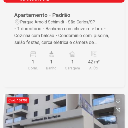
Apartamento - Padrão
Parque Arnold Schimidt - São Carlos/SP
- 1 dormitório - Banheiro com chuveiro e box -
Cozinha com balcão - Condomínio com, piscina,
salão festas, cerca elétrica e câmera de
segurança - Portaria 24 horas - Frente entrada da
USP - Varanda com vista panorâmica, ideal para
1
1
1
42 m²
relaxar e apreciar a paisagem - Área útil de
Dorm.
Banho
Garagem
A. Útil
42,00m², proporcionando conforto e praticidade -
Área total de 48,00m², oferecendo espaço
suficiente para suas necessidades -
Apartamento com 1 dormitório, ideal para casais
ou solteiros - 1 vaga de garagem, garantindo
Cód.
109703
segurança e comodidade para seu veículo
Características do imóvel: - Sala de estar
aconchegante, perfeita para receber amigos e
familiares Diferenciais do imóvel: - Localização