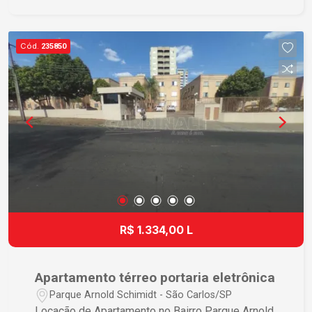
Localização privilegiada Localizado próximo à
USP - Universidade de São Paulo Campus de
São Carlos, com fácil acesso aos institutos,
Cód.
235850
restaurantes, supermercados, farmácias e
transporte público. Bairros como Cidade Jardim,
Jardim Macarengo, Parque Arnold Schimidt e
Centro são os mais procurados por estudantes e
moradores devido à proximidade com o campus.
R$ 1.334,00 L
Apartamento térreo portaria eletrônica
Parque Arnold Schimidt - São Carlos/SP
Locação de Apartamento no Bairro Parque Arnold