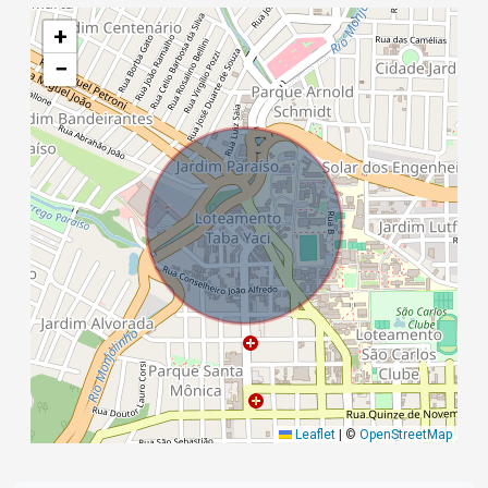
+
−
Leaflet
|
©
OpenStreetMap