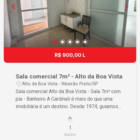
R$ 900,00 L
Sala comercial 7m² - Alto da Boa Vista
Alto da Boa Vista - Ribeirão Preto/SP
Sala comercial Alto da Boa Vista - Sala 7m² com
pia - Banheiro A Cardinali é mais do que uma
imobiliária é um destino. Desde 1974, guiamos
você até o seu lar ideal, com a solidez de quem
transforma cada chave entregue em uma nova
1
história de vida. Ser referência no mercado
Banho
imobiliário é ir além da experiência técnica. É