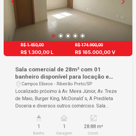
R$ 1.450,00
R$ 174.900,00
R$ 1.300,00 L
R$ 165.000,00 V
Sala comercial de 28m² com 01
banheiro disponível para locação e
venda - Campos Elíseos
Campos Elíseos - Ribeirão Preto/SP
Localizado próximo à Av. Meira Júnior, Av. Treze
de Maio, Burger King, McDonald`s, A Predileta
Doceria e diversos outros comércios. Sala
comercial de 28m² com: - 01 Banheiro privativo; -
Jardim de inverno; - 01 Vaga de garagem.
1
1
28.88 m²
Diferenciais: - Elevador; - Sala de Recepção; -
Banho
Garagem
Const.
Copa; - Instalação técnica para Ar Split. A