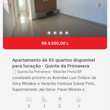
R$ 4.500,00 L
Apartamento de 03 quartos disponível
para locação - Quinta da Primavera
Quinta Da Primavera - Ribeirão Preto/SP
Localizado próximo as Avenidas Luiz Octavio da
Silva Whitaker e Heráclito Fontoura Sobral Pinto,
Supermercado Jaú Serve. Pacer Mirante e
diversos comércios. Apartamento padrão com
93,11m² com: - 03 quartos sendo 01 suíte; - 03
3
1
2
1
banheiros; - 01 sala ampla para dois ambientes; -