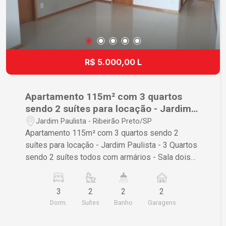
R$ 5.000,00 L
Apartamento 115m² com 3 quartos
sendo 2 suítes para locação - Jardim
Paulista
Jardim Paulista - Ribeirão Preto/SP
Apartamento 115m² com 3 quartos sendo 2
suítes para locação - Jardim Paulista - 3 Quartos
sendo 2 suítes todos com armários - Sala dois
ambientes - Cozinha completa em armários - 1
banheiro social e 1 lavabo - Área de serviço -
3
2
2
2
Varanda gourmet Condomínio com: - Portaria 24
Dorm.
Suítes
Banho
Garagens
horas - Elevador - Salão de festas - Gás
encanado - Vaga de garagem acessível - Espaço