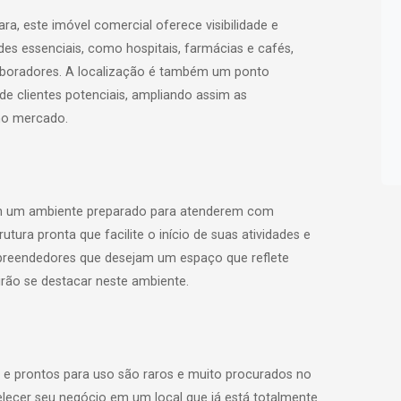
ra, este imóvel comercial oferece visibilidade e
des essenciais, como hospitais, farmácias e cafés,
olaboradores. A localização é também um ponto
e clientes potenciais, ampliando assim as
no mercado.
cam um ambiente preparado para atenderem com
utura pronta que facilite o início de suas atividades e
Empreendedores que desejam um espaço que reflete
irão se destacar neste ambiente.
 e prontos para uso são raros e muito procurados no
lecer seu negócio em um local que já está totalmente