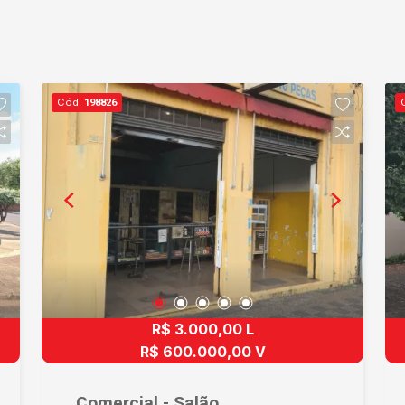
Cód.
198826
R$ 3.000,00 L
R$ 600.000,00 V
Comercial - Salão