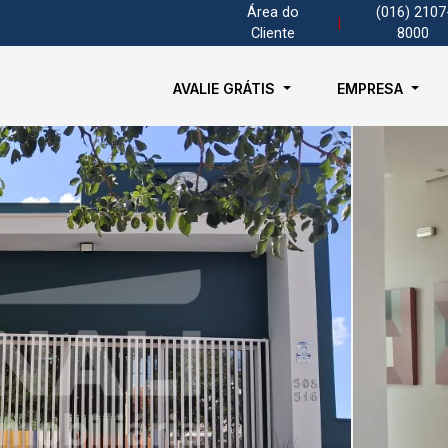
Área do
(016) 2107
|
Cliente
8000
AVALIE GRÁTIS
EMPRESA