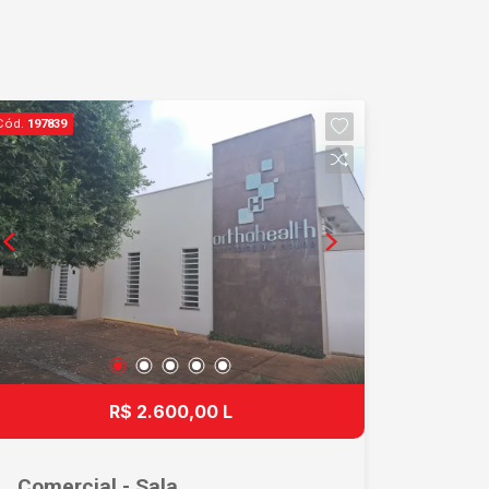
Cód.
197839
R$ 2.600,00 L
Comercial - Sala