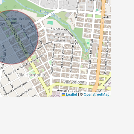
Leaflet
|
©
OpenStreetMap