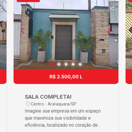
recepção agradável aos visitantes •
Cozinha prática facilitando o dia a dia
operacional • Recepcionista incluída
assegurando um atendimento
profissional imediato Diferenciais que
Fazem a Diferença A oferta inclui todos
os serviços essenciais, como água,
energia e internet, permitindo que você
se concentre no que realmente importa
– o crescimento do seu negócio. A
presença de uma recepção já
R$ 2.500,00 L
operacional garante um ambiente
profissional e eficiente. A cozinha e os
banheiros modernos elevam o padrão
SALA COMPLETA!
de suas instalações, melhorando a
Centro - Araraquara/SP
percepção de sua marca e o bem-estar
Imagine sua empresa em um espaço
de equipe e clientes. Localização
que maximiza sua visibilidade e
Privilegiada Localizado no bairro Vila
eficiência, localizado no coração de
Harmonia, em Araraquara, este