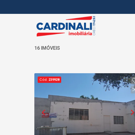
16 IMÓVEIS
Cód.
239928