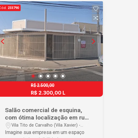
playground. Localização Privilegiada:
Cód.
233790
Situada no bairro Chácara Flora, você
desfrutará de um ambiente calmo e
rodeado pela natureza, perfeito para
quem busca um estilo de vida mais
tranquilo, longe da agitação urbana.
Entre em contato para mais
informações e agendamentos de
visitas.
R$ 2.500,00
R$ 2.300,00 L
Salão comercial de esquina,
com ótima localização em rua
comercial de grande
Vila Tito de Carvalho (Vila Xavier) -
movimento.
Araraquara/SP
Imagine sua empresa em um espaço