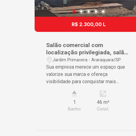
R$ 2.300,00 L
Salão comercial com
localização privilegiada, salão
novo com possibilidade de
Jardim Primavera - Araraquara/SP
adaptação.
Sua empresa merece um espaço que
valorize sua marca e ofereça
visibilidade para conquistar mais
clientes. Este excelente salão
comercial novo, com 46 m², está
1
46 m²
localizado em um dos pontos mais
Banho
Const.
estratégicos da cidade, na esquina com
a Avenida Bento de Abreu, garantindo
grande fluxo de pessoas e veículos,
além de fácil acesso. Destaques do