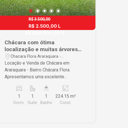
R$ 3.500,00
R$ 2.500,00 L
R$ 800.000,00 V
Chácara com ótima
localização e muitas árvores
frutíferas.
Chacara Flora Araraquara -
Araraquara/SP
Locação e Venda de Chácara em
Araraquara - Bairro Chácara Flora.
Apresentamos uma excelente
oportunidade: chácara disponível para
locação e venda. Imóvel oferece casa
1
1
1
224.15 m²
com 01 dormitório, sala, cozinha,
Dorm.
Suite
Banho
Const.
banheiro social, lavanderia, área grande
com churrasqueira, fogão e forno a
lenha. Casa para depósito de materiais,
canil, mini campo de futebol e