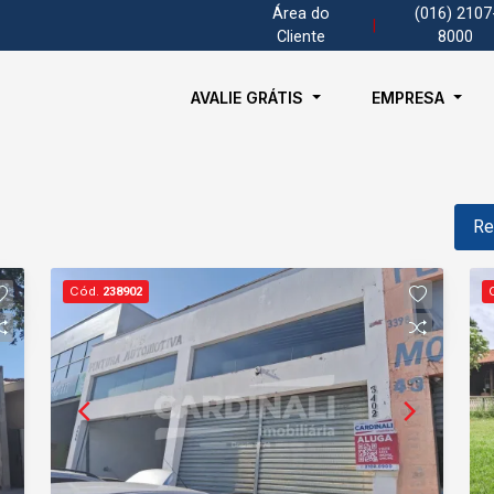
Área do
(016) 2107
|
Cliente
8000
AVALIE GRÁTIS
EMPRESA
Re
Cód.
238902