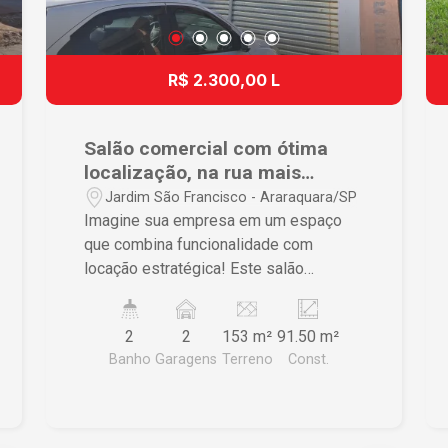
R$ 2.300,00 L
Salão comercial com ótima
localização, na rua mais
movimentado da cidade.
Jardim São Francisco - Araraquara/SP
Imagine sua empresa em um espaço
que combina funcionalidade com
locação estratégica! Este salão
comercial está pronto para atender às
diversas necessidades de seu
2
2
153 m²
91.50 m²
negócio, oferecendo um local
Banho
Garagens
Terreno
Const.
preparado e bem equipado, em
Araraquara. Salão conta com
aproximadamente 100 mts², pé direito
alto, 02 banheiros sendo um já