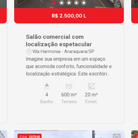
R$ 2.500,00 L
Salão comercial com
localização espetacular
Vila Harmonia - Araraquara/SP
Imagine sua empresa em um espaço
que acomoda conforto, funcionalidade e
localização estratégica. Este escritório
comercial na Vila Harmonia é a
oportunidade perfeita para impulsionar
4
600 m²
20 m²
seu negócio. Características do Imóvel
Banho
Terreno
Const.
• Sala ampla oferecendo um espaço
versátil para diferentes arranjos •
Banheiros modernos proporcionando
conveniência e conforto • Área de
espera acolhedora garantindo uma
Cód.
207390