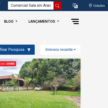
-
Cidades
BLOG
LANÇAMENTOS
finar Pesquisa
Cód.
236805