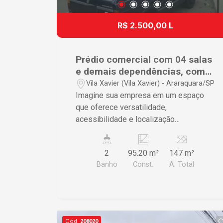
R$ 2.500,00 L
Prédio comercial com 04 salas
e demais dependências, com
ótima localização.
Vila Xavier (Vila Xavier) - Araraquara/SP
Imagine sua empresa em um espaço
que oferece versatilidade,
acessibilidade e localização
estratégica. Este imóvel comercial,
disponível para locação em Araraquara,
2
95.20 m²
147 m²
foi projetado para atender às
Banho
Const.
A. Total
necessidades do seu negócio com
eficiência e estilo. Características do
Imóvel ? Escritório moderno com 4
salas espaçosas garantindo
privacidade e produtividade ? Cozinha
Cód.
208020