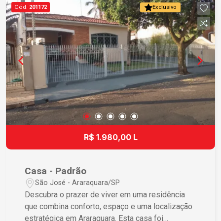
para organização e lavanderia. 06 vagas de
Cód.
201172
Exclusivo
garagem sendo 03 cobertas. Entre em contato
conosco e agende uma visita para conhecer esse
incrível sobrado.
R$ 1.980,00 L
Casa - Padrão
São José - Araraquara/SP
Descubra o prazer de viver em uma residência
que combina conforto, espaço e uma localização
estratégica em Araraquara. Esta casa foi