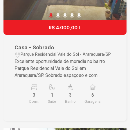
Garanta já o seu novo lar!
R$ 4.000,00 L
Casa - Sobrado
Parque Residencial Vale do Sol - Araraquara/SP
Excelente oportunidade de moradia no bairro
Parque Residencial Vale do Sol em
Araraquara/SP. Sobrado espaçoso e com
construção nova. Sendo 03 dormitórios, 01 suíte
com hidromassagem e com móveis planejados,
3
1
3
6
01 com armário planejado e ar condicionado. 03
Dorm.
Suite
Banho
Garagens
banheiros sendo 02 internos e 01 externo.
Escritório, sala com ar condicionado, cozinha e
sala de jantar. Área externa com cozinha,
churrasqueira e móveis planejados. 02 quartinhos