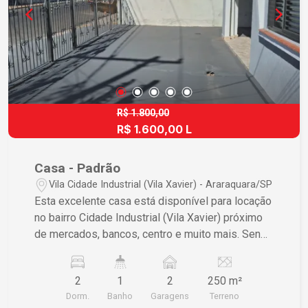
R$ 1.800,00
R$ 1.600,00 L
Casa - Padrão
Vila Cidade Industrial (Vila Xavier) - Araraquara/SP
Esta excelente casa está disponível para locação
no bairro Cidade Industrial (Vila Xavier) próximo
de mercados, bancos, centro e muito mais. Sendo
02 dormitórios, 02 salas, cozinha, banheiro social,
copa, área de serviço, quintal, garagem para 02
2
1
2
250 m²
carros sendo 01 coberta. Edícula com 02
Dorm.
Banho
Garagens
Terreno
dormitórios, sala, cozinha e banheiro. Não perca