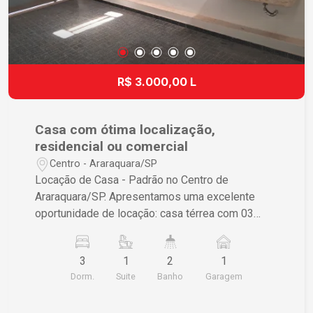
R$ 3.000,00 L
Casa com ótima localização,
residencial ou comercial
Centro - Araraquara/SP
Locação de Casa - Padrão no Centro de
Araraquara/SP. Apresentamos uma excelente
oportunidade de locação: casa térrea com 03
dormitórios com armários sendo 01 suíte, sala
ampla, cozinha com armários, copa, banheiro
3
1
2
1
social, lavanderia, quarto de despejo, quintal com
Dorm.
Suite
Banho
Garagem
churrasqueira e 01 vaga de garagem coberta.
Localização privilegiada, com fácil acesso a