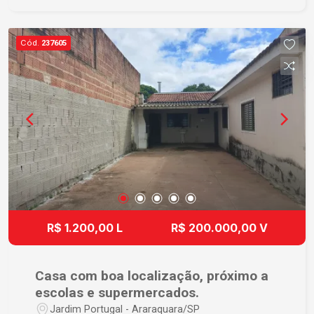
comércio, serviços, escolas, transporte público e
todas as comodidades que a região central
oferece. Agende já uma visita e venha conhecer
Cód.
237605
seu novo lar!
R$ 1.200,00 L
R$ 200.000,00 V
Casa com boa localização, próximo a
escolas e supermercados.
Jardim Portugal - Araraquara/SP