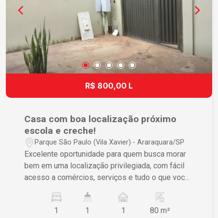
R$ 800,00 L
Casa com boa localização próximo
escola e creche!
Parque São Paulo (Vila Xavier) - Araraquara/SP
Excelente oportunidade para quem busca morar
bem em uma localização privilegiada, com fácil
acesso a comércios, serviços e tudo o que você
precisa no dia a dia. O imóvel oferece: - 1
dormitório; - Sala aconchegante; - Cozinha; -
1
1
1
80 m²
Banheiro social; - Área de serviço; - 1 vaga de