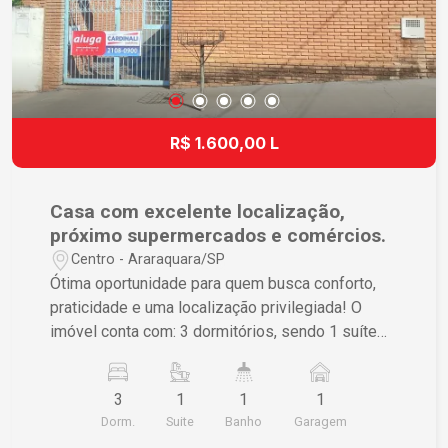
R$ 1.600,00 L
Casa com excelente localização,
próximo supermercados e comércios.
Centro - Araraquara/SP
Ótima oportunidade para quem busca conforto,
praticidade e uma localização privilegiada! O
imóvel conta com: 3 dormitórios, sendo 1 suíte
com armários planejados; Sala ampla e bem
iluminada; Cozinha funcional; Banheiro social;
3
1
1
1
Área de serviço; Quintal; Garagem. Localizada em
Dorm.
Suite
Banho
Garagem
uma região com excelente infraestrutura, a casa