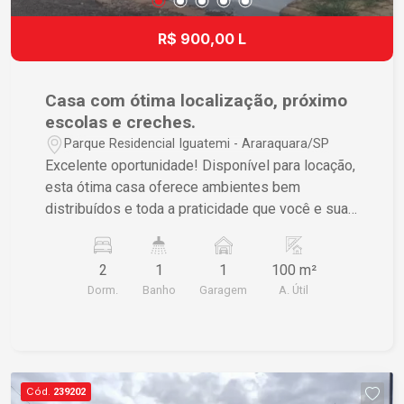
R$ 900,00 L
Casa com ótima localização, próximo
escolas e creches.
Parque Residencial Iguatemi - Araraquara/SP
Excelente oportunidade! Disponível para locação,
esta ótima casa oferece ambientes bem
distribuídos e toda a praticidade que você e sua
família precisam. - 02 dormitórios - Sala ampla e
aconchegante - Cozinha funcional - Banheiro
2
1
1
100 m²
social - Área de serviço - Quintal - Garagem
Dorm.
Banho
Garagem
A. Útil
Imóvel ideal para quem busca conforto e
praticidade. Com ótima localização, próxima a
comércios, escolas e serviços essenciais. Entre
em contato para mais informações e agende uma
visita!
Cód.
239202