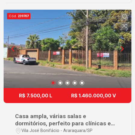
ambientes; - Lavabo; - Cozinha com armários
planejados; - Lavanderia com armários; - Banheiro
Cód.
239707
social; - Escritório, perfeito para quem trabalha
em casa; - 01 suíte, ideal para hóspedes ou
familiares; - Quintal amplo, com excelente
espaço para lazer e futuras ampliações; - 02
vagas de garagem cobertas. Um imóvel que
reúne ambientes bem distribuídos, excelente
aproveitamento dos espaços e praticidade no dia
a dia. Ideal para quem busca conforto,
privacidade e qualidade de vida em um só lugar.
Sua localização privilegiada garante praticidade
no dia a dia, estando próximo a tudo o que você e
R$ 7.500,00 L
R$ 1.460.000,00 V
sua família precisam. Agende uma visita e venha
conhecer este excelente sobrado!
Casa ampla, várias salas e
dormitórios, perfeito para clínicas e
similares.
Vila José Bonifácio - Araraquara/SP