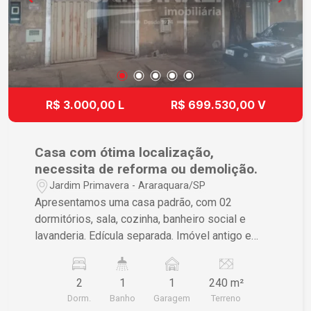
em contato para agendar uma visita e conhecer
de perto todos os detalhes que fazem desta
casa o lugar ideal para você e sua família.
R$ 3.000,00 L
R$ 699.530,00 V
Casa com ótima localização,
necessita de reforma ou demolição.
Jardim Primavera - Araraquara/SP
Apresentamos uma casa padrão, com 02
dormitórios, sala, cozinha, banheiro social e
lavanderia. Edícula separada. Imóvel antigo e
necessita de grande reforma ou para demolição.
Localização central, com fácil acesso a comércio,
2
1
1
240 m²
escolas, serviços e transporte público. Entre em
Dorm.
Banho
Garagem
Terreno
contato e agende uma visita!