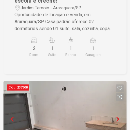
escola e creche!
Jardim Tamoio - Araraquara/SP
Oportunidade de locação e venda, em
Araraquara/SP. Casa padrão oferece 02
dormitórios sendo 01 suíte, sala, cozinha, copa,
banheiro social, área de serviço, quarto de
despejo, 01 vaga de garagem coberta e quintal.
2
1
1
1
Localização privilegiada, você estará próximo de
Dorm.
Suite
Banho
Garagem
diversas comodidades, como mercados, escolas
e áreas de lazer. Com fácil acesso às principais
vias da cidade. Entre em contato conosco para
mais informações e agende uma visita. Venha
conhecer seu novo lar!
Cód.
237608