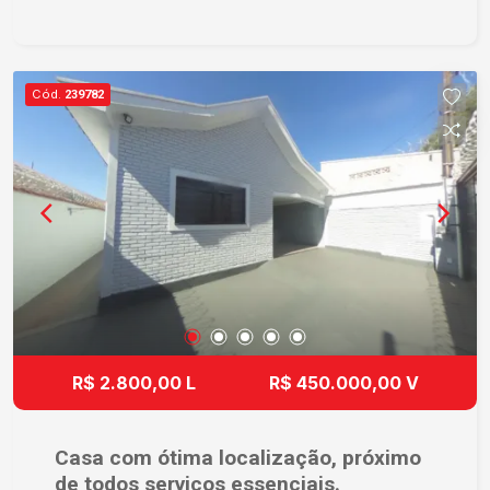
está próxima a supermercados, farmácias,
escolas e diversos comércios, proporcionando
mais comodidade para o dia a dia. Agende uma
visita e venha conhecer este excelente imóvel!
Cód.
239782
R$ 2.800,00 L
R$ 450.000,00 V
Casa com ótima localização, próximo
de todos serviços essenciais.