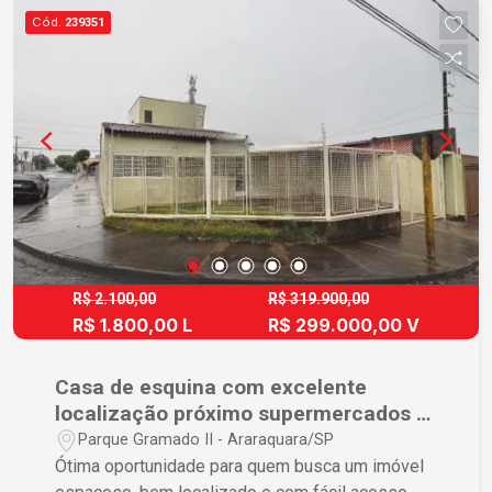
Entre em contato para mais informações, valores
Cód.
239351
e agendamento de visita.
R$ 2.100,00
R$ 319.900,00
R$ 1.800,00 L
R$ 299.000,00 V
Casa de esquina com excelente
localização próximo supermercados e
comércio
Parque Gramado II - Araraquara/SP
Ótima oportunidade para quem busca um imóvel