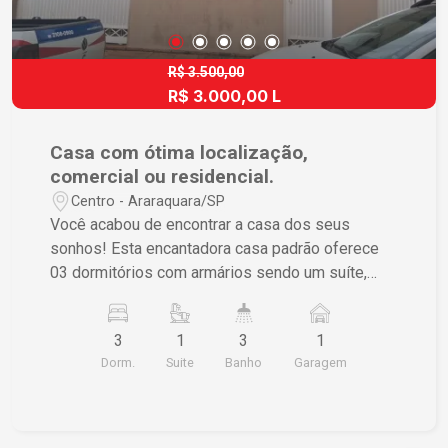
R$ 3.500,00
R$ 3.000,00 L
Casa com ótima localização,
comercial ou residencial.
Centro - Araraquara/SP
Você acabou de encontrar a casa dos seus
sonhos! Esta encantadora casa padrão oferece
03 dormitórios com armários sendo um suíte,
escritório, sala ampla em 02 ambientes, sala de
jantar, cozinha com armários, lavabo, lavanderia
3
1
3
1
com armários, banheiro social, banheiro de
Dorm.
Suite
Banho
Garagem
empregada, dispensa, quarto de despejo,
garagem coberta e quintal. Situada no Centro de
Araraquara, com fácil acesso a diversas
comodidades, como lojas, supermercados,