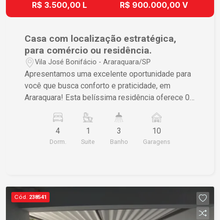
R$ 3.500,00 L
R$ 900.000,00 V
Casa com localização estratégica,
para comércio ou residência.
Vila José Bonifácio - Araraquara/SP
Apresentamos uma excelente oportunidade para
você que busca conforto e praticidade, em
Araraquara! Esta belíssima residência oferece 04
dormitórios sendo um suíte, 03 salas amplas,
banheiro social, cozinha, lavabo, lavanderia,
4
1
3
10
garagem ampla para vários carros, dispensa e
Dorm.
Suite
Banho
Garagens
quintal grande. Localização privilegiada, próximo
de mercados, escolas, restaurantes, faculdades
e farmácias. Entre em contato conosco para
agendar uma visita e descobrir todos os
encantos desse imóvel.
Cód.
238541