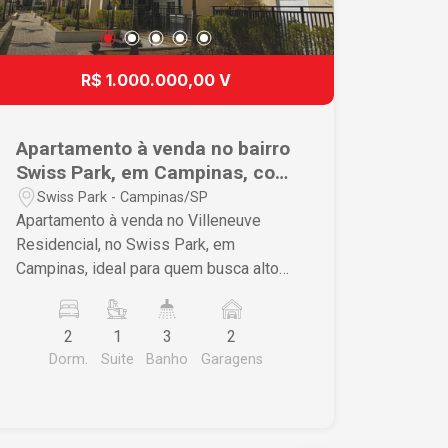
R$ 1.000.000,00 V
Apartamento à venda no bairro
Swiss Park, em Campinas, com
2 dormitórios e lazer completo.
Swiss Park - Campinas/SP
Apartamento à venda no Villeneuve
Residencial, no Swiss Park, em
Campinas, ideal para quem busca alto
padrão, conforto e qualidade de vida
em um dos bairros planejados mais
2
1
3
2
valorizados da cidade. Com 109,09 m²
Dorm.
Suite
Banho
Garagens
de área útil, este apartamento oferece
uma planta moderna e muito bem
distribuída. A área social é ampla e
integrada, com sala de estar e sala de