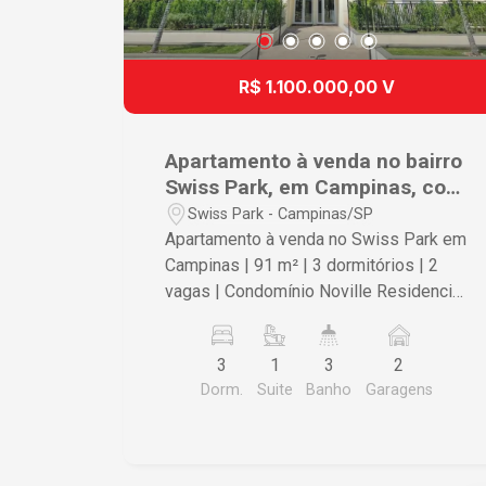
R$ 1.100.000,00 V
Apartamento à venda no bairro
Swiss Park, em Campinas, com
3 dormitórios(1suíte) e lazer
Swiss Park - Campinas/SP
completo.
Apartamento à venda no Swiss Park em
Campinas | 91 m² | 3 dormitórios | 2
vagas | Condomínio Noville Residencial
Viver com conforto, segurança e
qualidade de vida é possível neste
3
1
3
2
excelente apartamento à venda no
Dorm.
Suite
Banho
Garagens
Swiss Park em Campinas, localizado no
condomínio Noville Residencial.
Inserido em um bairro planejado, com
ruas arborizadas, segurança 24 horas e