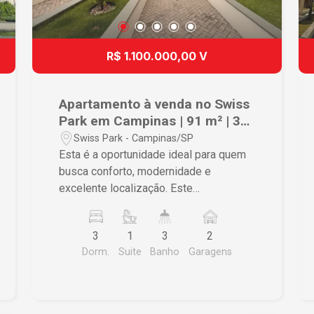
R$ 1.100.000,00 V
Apartamento à venda no Swiss
Park em Campinas | 91 m² | 3
dormitórios | 2 vagas |
Swiss Park - Campinas/SP
Condomínio Noville Residencial
Esta é a oportunidade ideal para quem
busca conforto, modernidade e
excelente localização. Este
apartamento à venda no Swiss Park em
Campinas está localizado no
3
1
3
2
condomínio Noville Residencial, um dos
Dorm.
Suite
Banho
Garagens
mais desejados da região, em um bairro
planejado, com segurança,
infraestrutura completa e fácil acesso
às principais rodovias de Campinas.