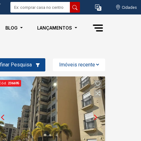
-
Cidades
BLOG
LANÇAMENTOS
finar Pesquisa
Cód.
236695