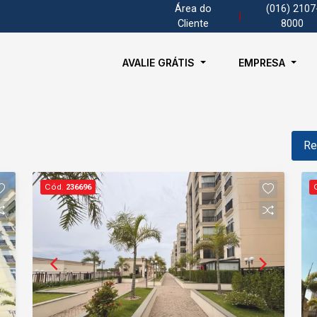
Área do
(016) 2107
|
Cliente
8000
AVALIE GRÁTIS
EMPRESA
Re
Cód.
236696