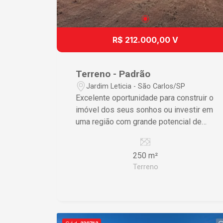
R$ 212.000,00 V
Terreno - Padrão
Jardim Leticia - São Carlos/SP
Excelente oportunidade para construir o
imóvel dos seus sonhos ou investir em
uma região com grande potencial de
valorização! Localização: Jardim Letícia
- São Carlos/SP Área do terreno: 250
250 m²
m² Com excelente metragem, este
Terreno
terreno oferece o espaço ideal para a
construção de uma residência ampla,
moderna e com área de lazer,
atendendo às necessidades da sua
família. Localizado em um bairro