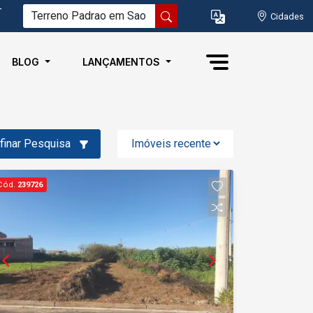
-
Cidades
BLOG
LANÇAMENTOS
finar Pesquisa
Cód.
239726