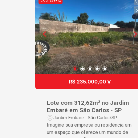
Cód.
239712
tranquilo e em constante
desenvolvimento, proporciona
praticidade, qualidade de vida e fácil
acesso aos principais pontos da
cidade. Não perca esta oportunidade!
Entre em contato para mais
informações e agende uma visita.
R$ 235.000,00 V
Lote com 312,62m² no Jardim
Embaré em São Carlos - SP
Jardim Embare - São Carlos/SP
Imagine sua empresa ou residência em
um espaço que oferece um mundo de