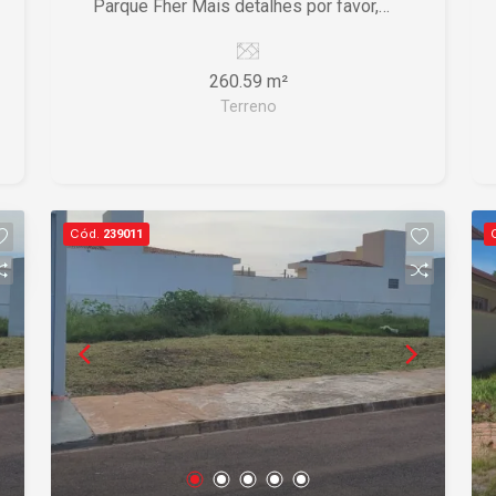
Parque Fher Mais detalhes por favor,
entrar em contato
260.59 m²
Terreno
Cód.
239011