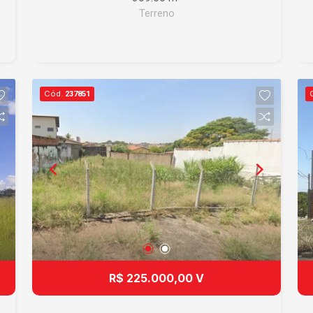
Terreno
Cód.
237851
R$ 225.000,00 V