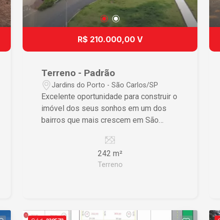
R$ 210.000,00 V
Terreno - Padrão
Jardins do Porto - São Carlos/SP
Excelente oportunidade para construir o
imóvel dos seus sonhos em um dos
bairros que mais crescem em São
Carlos! Terreno plano com 242 m², ideal
para projetos residenciais, oferecendo
242 m²
praticidade na construção e excelente
Terreno
aproveitamento da área. Localizado no
Jardins do Porto, o imóvel está em uma
região em constante valorização, com
fácil acesso às principais vias da
cidade e próximo a comércios, escolas