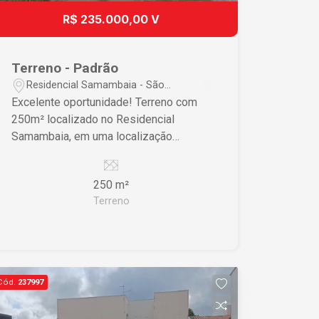
R$ 235.000,00 V
Terreno - Padrão
Residencial Samambaia - São
Carlos/SP
Excelente oportunidade! Terreno com
250m² localizado no Residencial
Samambaia, em uma localização
privilegiada, com fácil acesso aos
principais pontos da região.
250 m²
Terreno
Cód.
237997