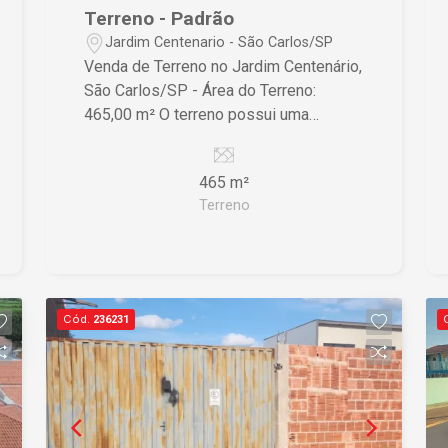
Terreno - Padrão
Jardim Centenario - São Carlos/SP
Venda de Terreno no Jardim Centenário,
São Carlos/SP - Área do Terreno:
465,00 m² O terreno possui uma
localização privilegiada, ideal para
construção de uma residência ou
465 m²
empreendimento. Com um bom espaço,
Terreno
oferece diversas possibilidades de
uso. Para mais informações ou agendar
uma visita, entre em contato.
Cód.
236231