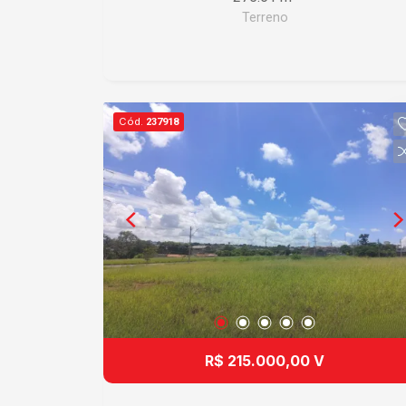
Terreno
Cód.
237918
R$ 215.000,00 V