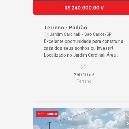
R$ 240.000,00 V
Terreno - Padrão
Jardim Cardinalli - São Carlos/SP
Excelente oportunidade para construir a
casa dos seus sonhos ou investir!
Localizado no Jardim Cardinali Área
total de 250,10 m² Ótima localização
Região tranquila e valorizada Fácil
250.10 m²
acesso aos principais pontos da cidade
Terreno
Entre em contato para mais
informações! Invista no seu futuro!
Cód.
238490