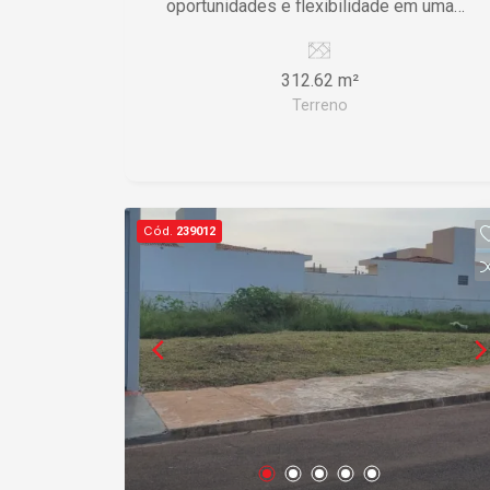
oportunidades e flexibilidade em uma
localização estratégica. Lote com
312,62m² Mais detalhes por favor,
312.62 m²
entrar em contato
Terreno
Cód.
239012