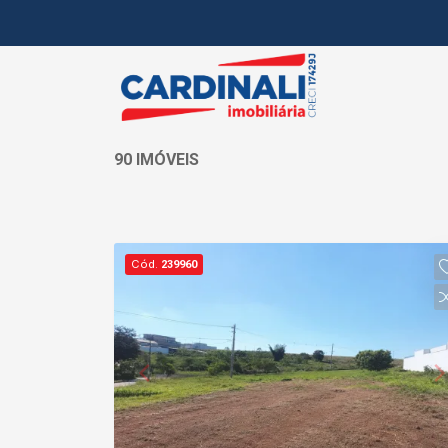
90 IMÓVEIS
Cód.
239960