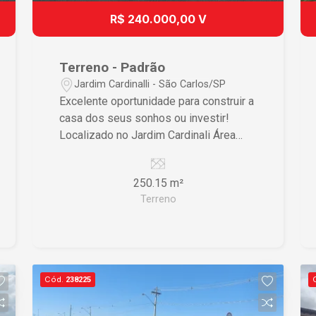
R$ 240.000,00 V
Terreno - Padrão
Jardim Cardinalli - São Carlos/SP
Excelente oportunidade para construir a
casa dos seus sonhos ou investir!
Localizado no Jardim Cardinali Área
total de 250,15 m² Ótima localização
Região tranquila e valorizada Fácil
250.15 m²
acesso aos principais pontos da cidade
Terreno
Entre em contato para mais
informações! Invista no seu futuro!
Cód.
238225