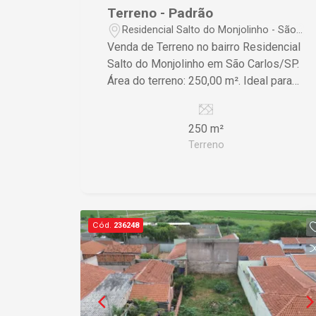
Terreno - Padrão
Residencial Salto do Monjolinho - São
Carlos/SP
Venda de Terreno no bairro Residencial
Salto do Monjolinho em São Carlos/SP.
Área do terreno: 250,00 m². Ideal para
construção da sua casa dos sonhos em
uma localização tranquila e com
250 m²
infraestrutura. Aproveite essa
Terreno
oportunidade! Para mais informações,
entre em contato.
Cód.
236248