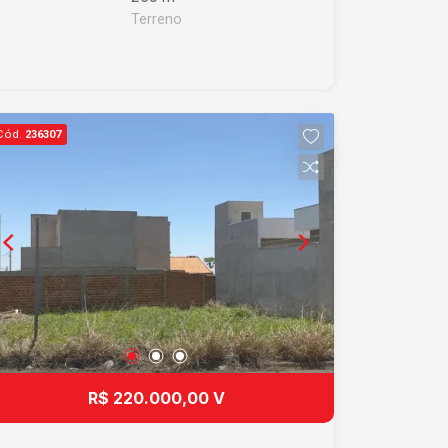
Terreno
Cód.
236307
R$ 220.000,00 V