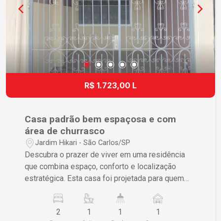
R$ 1.723,00 L
Casa padrão bem espaçosa e com
área de churrasco
Jardim Hikari - São Carlos/SP
Descubra o prazer de viver em uma residência
que combina espaço, conforto e localização
estratégica. Esta casa foi projetada para quem
busca qualidade de vida sem abrir mão da
praticidade no dia a dia. Area de lazer com
2
1
1
1
churrasqueira Características do Imóvel 2