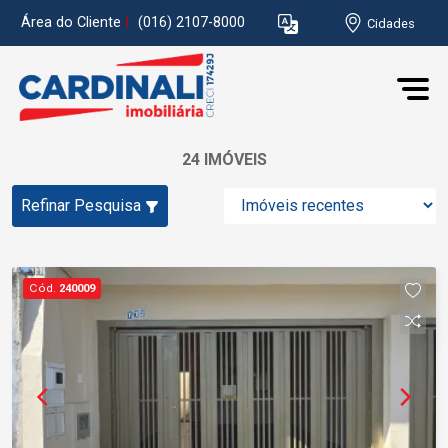
Área do Cliente
|
(016) 2107-8000
Cidades
24 IMÓVEIS
Refinar Pesquisa
Cód.
240009