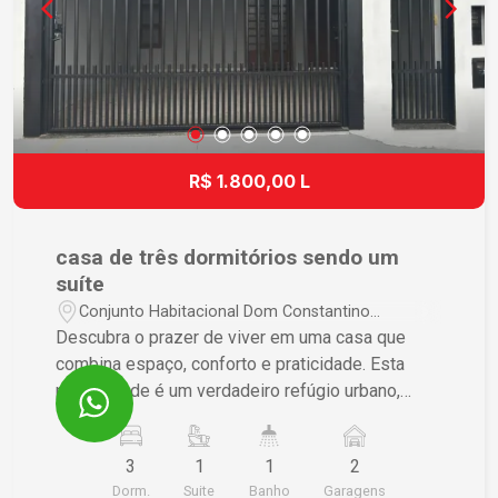
R$ 1.800,00 L
casa de três dormitórios sendo um
suíte
Conjunto Habitacional Dom Constantino
Amstalden - São Carlos/SP
Descubra o prazer de viver em uma casa que
combina espaço, conforto e praticidade. Esta
propriedade é um verdadeiro refúgio urbano,
projetado para atender às suas necessidades e
melhorar sua qualidade de vida diária.
3
1
1
2
Características do Imóvel ? 3 dormitórios,
Dorm.
Suite
Banho
Garagens
incluindo 1 suíte, garantindo privacidade e