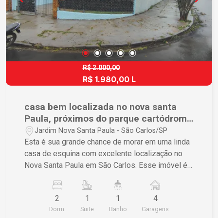
R$ 2.000,00
R$ 1.980,00 L
casa bem localizada no nova santa
Paula, próximos do parque cartódromo
e USP .
Jardim Nova Santa Paula - São Carlos/SP
Esta é sua grande chance de morar em uma linda
casa de esquina com excelente localização no
Nova Santa Paula em São Carlos. Esse imóvel é
incrível e irá te proporcionar passar os melhores
momentos junto de sua família. 1 Área de serviço
2
1
1
4
1 Banheiro 1 Cozinha 2 Dormitórios, sendo 1
Dorm.
Suite
Banho
Garagens
suíte (Podendo ser feito o terceiro) 1 Salas 1