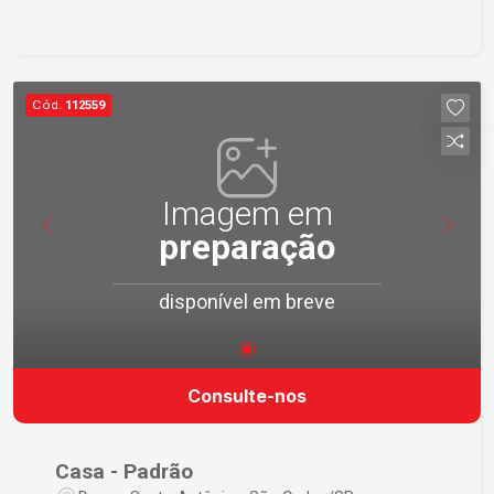
área de churrasco Não deixe de conhecer a
beleza desse imóvel de perto. Entre em contato
com nossa imobiliária e agende sua visita!
Cód.
112559
Imagem em
preparação
disponível em breve
Consulte-nos
Casa - Padrão