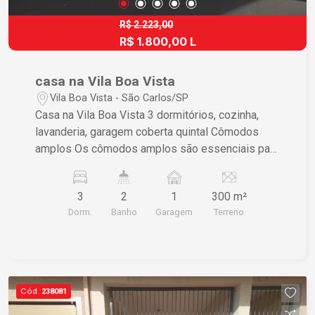
que buscam um espaço bem estruturado para
crescer e atender seus clientes com conforto e
R$ 2.223,00
R$ 1.800,00 L
profissionalismo.
casa na Vila Boa Vista
Vila Boa Vista - São Carlos/SP
Casa na Vila Boa Vista 3 dormitórios, cozinha,
lavanderia, garagem coberta quintal Cômodos
amplos Os cômodos amplos são essenciais para
criar um ambiente confortável e funcional.
3
2
1
300 m²
Dorm.
Banho
Garagem
Terreno
Cód.
238081