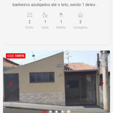
banheiros azulejados até o teto, sendo 1 deles
com gabinete, garagem para 2 carros coberta
com portão basculante.
2
1
1
2
Dorm.
Suite
Banho
Garagens
Cód.
104976