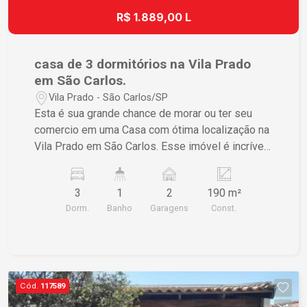
R$ 1.889,00 L
casa de 3 dormitórios na Vila Prado
em São Carlos.
Vila Prado - São Carlos/SP
Esta é sua grande chance de morar ou ter seu
comercio em uma Casa com ótima localização na
Vila Prado em São Carlos. Esse imóvel é incrível
e irá te proporcionar passar os melhores
momentos junto de sua família. 1 Banheiro 1
3
1
2
190 m²
Cozinha 3 Dormitórios 1 Sala 1 Lavanderia 1
Dorm.
Banho
Garagens
Const.
Quintal Não deixe de conhecer esse imóvel de
perto. Entre em contato com nossa imobiliária e
agende sua visita!
Cód.
117589