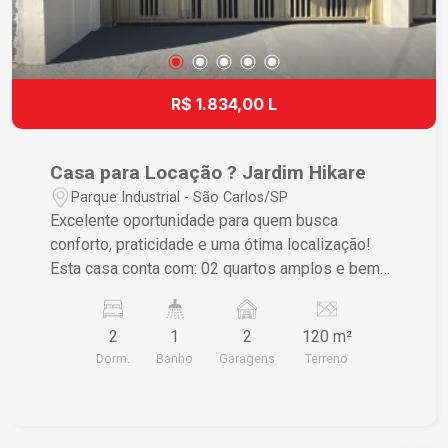
R$ 1.834,00 L
Casa para Locação ? Jardim Hikare
Parque Industrial - São Carlos/SP
Excelente oportunidade para quem busca
conforto, praticidade e uma ótima localização!
Esta casa conta com: 02 quartos amplos e bem
iluminados; Sala aconchegante; Cozinha funcional;
Banheiro; Área de serviço; 02 vagas de garagem.
2
1
2
120 m²
Localizada no Jardim Hikare, um bairro tranquilo,
Dorm.
Banho
Garagens
Terreno
seguro e com excelente infraestrutura, ideal para
quem deseja qualidade de vida. A região oferece
fácil acesso a comércios, escolas,
supermercados, farmácias e demais serviços