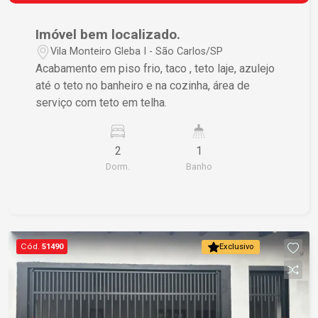
potencial de se tornar seu novo lar!
das regiões mais vibrantes de São Carlos.
Agende uma visita e venha conhecer
Imóvel bem localizado.
pessoalmente este espaço que pode ser seu
Vila Monteiro Gleba I - São Carlos/SP
novo lar! Contato: Para mais informações e
Acabamento em piso frio, taco , teto laje, azulejo
agendamentos, entre em contato pelo telefone
até o teto no banheiro e na cozinha, área de
[inserir telefone] ou pelo e-mail [inserir e-mail].
serviço com teto em telha.
Estamos à disposição para atender você! Seu
novo lar espera por você!
2
1
Dorm.
Banho
Cód.
51490
Exclusivo