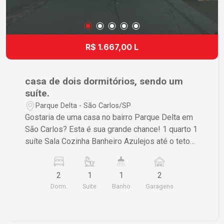
R$ 1.667,00 L
casa de dois dormitórios, sendo um
suíte.
Parque Delta - São Carlos/SP
Gostaria de uma casa no bairro Parque Delta em
São Carlos? Esta é sua grande chance! 1 quarto 1
suíte Sala Cozinha Banheiro Azulejos até o teto
Lavanderia Garagem coberta pra 2 carros Não
deixe de visitar e conhecer a beleza desse
2
1
1
2
imóvel de perto!
Dorm.
Suite
Banho
Garagens