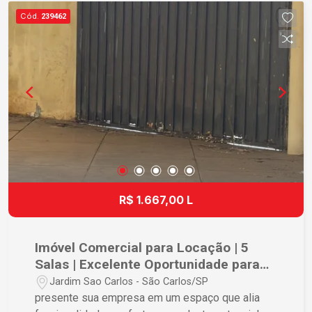
essenciais, proporcionando mais comodidade
Cód.
239462
para toda a família. Agende uma visita e venha
conhecer seu novo lar!
R$ 1.667,00 L
Imóvel Comercial para Locação | 5
Salas | Excelente Oportunidade para
Seu Negócio
Jardim Sao Carlos - São Carlos/SP
presente sua empresa em um espaço que alia