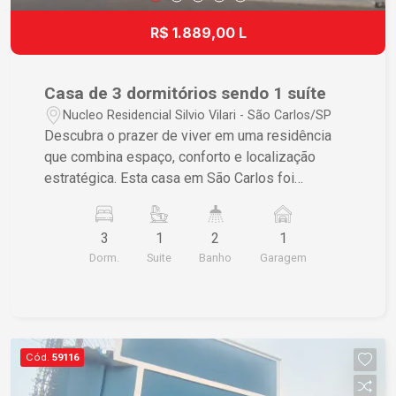
R$ 1.889,00 L
Casa de 3 dormitórios sendo 1 suíte
Nucleo Residencial Silvio Vilari - São Carlos/SP
Descubra o prazer de viver em uma residência
que combina espaço, conforto e localização
estratégica. Esta casa em São Carlos foi
projetada pensando no bem-estar e na qualidade
de vida que você e sua família merecem.
3
1
2
1
Características do Imóvel ? 3 dormitórios sendo
Dorm.
Suite
Banho
Garagem
1 suíte garantindo privacidade e conforto ? Sala
ampla permitindo que você desfrute momentos
especiais com familiares e amigos ? Área de
churrasco completa oferecendo o cenário ideal
para confraternizações ? 1 vaga de garagem
Cód.
59116
assegurando comodidade para você e sua família
? Lavanderia prática proporcionando facilidade e