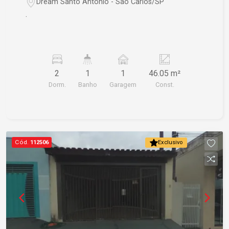
Dream Santo Antônio - São Carlos/SP
.
2
1
1
46.05 m²
Dorm.
Banho
Garagem
Const.
Cód.
112506
Exclusivo