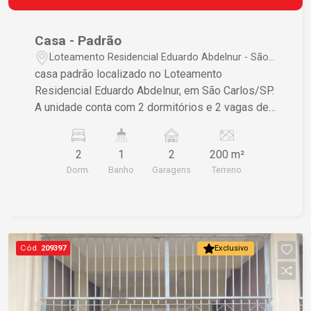
Casa - Padrão
Loteamento Residencial Eduardo Abdelnur - São
Carlos/SP
casa padrão localizado no Loteamento
Residencial Eduardo Abdelnur, em São Carlos/SP.
A unidade conta com 2 dormitórios e 2 vagas de
garagem. A área construída é de 44,40 m²,
enquanto a área total do terreno é de 200,00 m².
2
1
2
200 m²
Ideal para quem busca um lar em um bairro
Dorm.
Banho
Garagens
Terreno
tranquilo e com infraestrutura.
Cód.
209397
Exclusivo