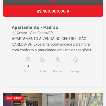
R$ 400.000,00 V
Apartamento - Padrão
Centro - São Carlos/SP
APARTAMENTO À VENDA NO CENTRO - SÃO
CARLOS/SP Excelente oportunidade para morar
com conforto e praticidade em uma das regiões
mais valorizadas da cidade! Este amplo
apartamento oferece ambientes bem distribuídos
3
1
1
1
e toda a comodidade que sua família merece: 3
Dorm.
Suite
Banho
Garagem
dormitórios, sendo 1 suíte Sala espaçosa
Cozinha funcional Copa Banheiro social
Lavanderia Varanda 1 vaga de garagem coberta
Localizado no Centro de São Carlos, próximo a
comércios, supermercados, farmácias, bancos,
Cód.
239331
escolas e diversos serviços essenciais,