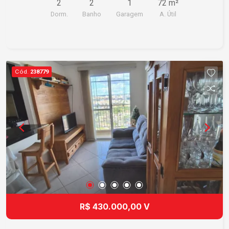
2
2
1
72 m²
Dorm.
Banho
Garagem
A. Útil
Cód.
238779
R$ 430.000,00 V