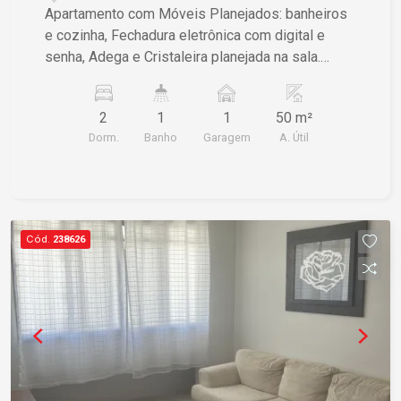
Apartamento com Móveis Planejados: banheiros
e cozinha, Fechadura eletrônica com digital e
senha, Adega e Cristaleira planejada na sala.
Sanca com Spot na sala, Parede de gesso na
sala, Blindex nos banheiros, Sacada toda fechada
2
1
1
50 m²
com blindex, Churrasqueira na sacada. Bancada
Dorm.
Banho
Garagem
A. Útil
de granito na sacada, Garagem coberta, piscina
no condomínio.
Cód.
238626