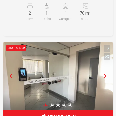
O imóvel oferece um ambiente ideal para você e
sua família. Não perca essa oportunidade!
2
1
1
70 m²
Dorm.
Banho
Garagem
A. Útil
Cód.
237502