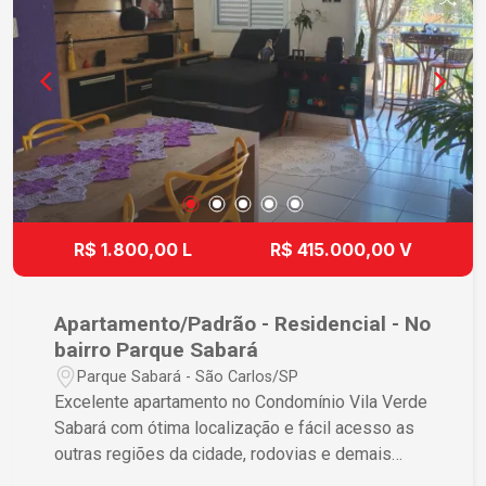
proporcionando mais facilidade para o seu dia a
dia. Ideal para quem busca espaço, excelente
localização e qualidade de vida. Entre em contato
para mais informações e agende sua visita!
R$ 1.800,00 L
R$ 415.000,00 V
Apartamento/Padrão - Residencial - No
bairro Parque Sabará
Parque Sabará - São Carlos/SP
Excelente apartamento no Condomínio Vila Verde
Sabará com ótima localização e fácil acesso as
outras regiões da cidade, rodovias e demais
serviços essenciais para o seu dia a dia. O