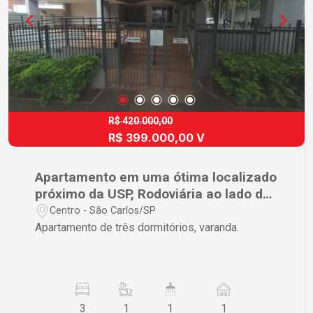
R$ 420.000,00
R$ 399.000,00 V
Apartamento em uma ótima localizado
próximo da USP, Rodoviária ao lado do
São Carlos Clube em São Carlos.
Centro - São Carlos/SP
Apartamento de três dormitórios, varanda.
3
1
1
1