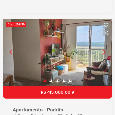
tranquilidade, além de área de lazer com piscina
e salão de festas. Localização privilegiada no
Centro, com fácil acesso a comércios, serviços,
escolas e demais facilidades da região. Ideal
Cód.
236470
para quem busca conforto, segurança e
praticidade.
R$ 415.000,00 V
Apartamento - Padrão