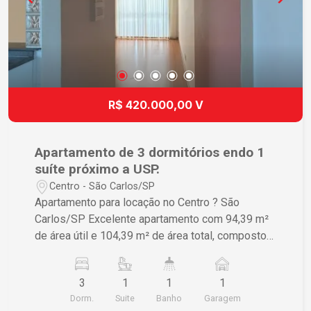
R$ 420.000,00 V
Apartamento de 3 dormitórios endo 1
suíte próximo a USP.
Centro - São Carlos/SP
Apartamento para locação no Centro ? São
Carlos/SP Excelente apartamento com 94,39 m²
de área útil e 104,39 m² de área total, composto
por 3 dormitórios, proporcionando conforto e
ótima distribuição dos ambientes. O imóvel conta
3
1
1
1
ainda com 1 vaga de garagem. O condomínio
Dorm.
Suite
Banho
Garagem
oferece portaria 24 horas, garantindo segurança e