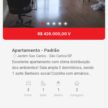
R$ 426.000,00 V
Apartamento - Padrão
Jardim Sao Carlos - São Carlos/SP
Excelente apartamento com ótima distribuição
dos ambientes! Sala ampla 3 dormitórios, sendo
1 suíte Banheiro social Cozinha com armários
planejados Despensa Lavanderia com banheiro
Armários nos dormitórios 2 vagas de garagem
3
1
1
2
Imóvel ideal para quem busca conforto,
Dorm.
Suite
Banho
Garagens
praticidade e espaço para toda a família. Entre
em contato para mais informações e agende uma