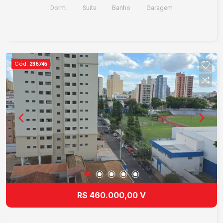
Dorm.
Suite
Banho
Garagem
Cód.
236745
R$ 460.000,00 V