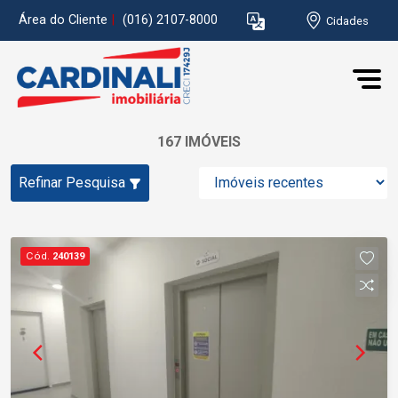
Área do Cliente
|
(016) 2107-8000
Cidades
167 IMÓVEIS
Refinar Pesquisa
Cód.
240139