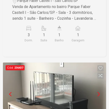
Parque Faber Castell I - São Carlos/SP
Venda de Apartamento no bairro Parque Faber
Castell I - São Carlos/SP. - Sala - 3 dormitórios,
sendo 1 suíte - Banheiro - Cozinha - Lavanderia -
1 vaga de garagem coberta Para mais
informações ou agendar uma visita, entre em
3
1
1
1
contato.
Dorm.
Suite
Banho
Garagem
Cód.
236437