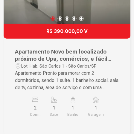
R$ 390.000,00 V
Apartamento Novo bem localizado
próximo de Upa, comércios, e fácil
acesso a outros bairro pela avenida.
Lot. Hab. São Carlos 1 - São Carlos/SP
Apartamento Pronto para morar com 2
dormitórios, sendo 1 suíte. 1 banheiro social, sala
de tv, cozinha, área de serviço e com uma
varanda.
2
1
1
1
Dorm.
Suite
Banho
Garagem