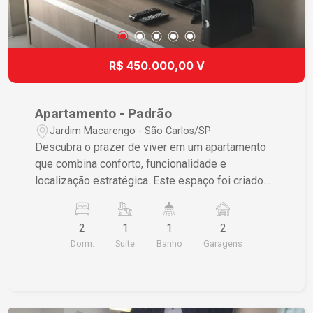
R$ 450.000,00 V
Apartamento - Padrão
Jardim Macarengo - São Carlos/SP
Descubra o prazer de viver em um apartamento
que combina conforto, funcionalidade e
localização estratégica. Este espaço foi criado
pensando em seu bem-estar e na praticidade do
seu dia a dia. Características do Imóvel 2
2
1
1
2
dormitórios espaçosos proporcionando conforto
Dorm.
Suite
Banho
Garagens
pessoal Sala ampla permitindo que você
organize de múltiplas formas Cozinha funcional
trazendo praticidade para suas refeições diárias
2 vagas de garagem assegurando conveniência