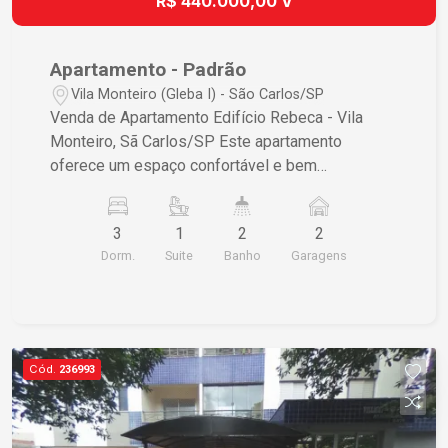
R$ 440.000,00 V
Apartamento - Padrão
Vila Monteiro (Gleba I) - São Carlos/SP
Venda de Apartamento Edifício Rebeca - Vila
Monteiro, Sã Carlos/SP Este apartamento
oferece um espaço confortável e bem
distribuído, ideal para famílias. - Sala - 3
dormitórios, sendo 1 suíte - Cozinha - Lavanderia
3
1
2
2
- Garagem para 2 vagas, sendo 1 coberta Não
Dorm.
Suite
Banho
Garagens
perca essa oportunidade! Para mais informações
ou agendar uma visita, entre em contato!
Cód.
236993