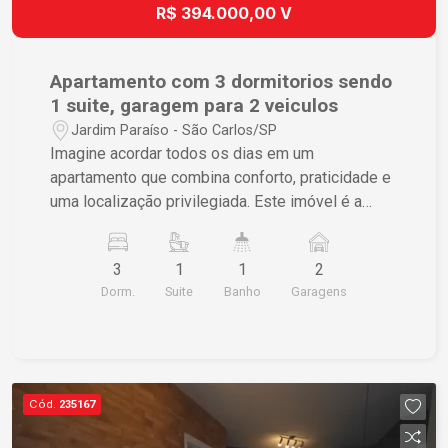
R$ 394.000,00 V
Apartamento com 3 dormitorios sendo
1 suite, garagem para 2 veiculos
Jardim Paraíso - São Carlos/SP
Imagine acordar todos os dias em um
apartamento que combina conforto, praticidade e
uma localização privilegiada. Este imóvel é a
escolha perfeita para quem busca um lar
completo em São Carlos. - 3 dormitórios sendo 1
3
1
1
2
suíte, oferecendo conforto e privacidade - Sala e
Dorm.
Suite
Banho
Garagens
cozinha integradas proporcionando um ambiente
moderno e prático - Área social compacta
assegurando praticidade no dia a dia - 2 vagas de
garagem garantindo segurança e comodidade -
Acabamentos de ótima qualidade trazendo
Cód.
235167
durabilidade e baixa manutenção Diferenciais que
Fazem a Diferença: - Este apartamento foi