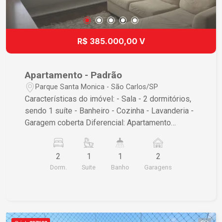
R$ 385.000,00 V
Apartamento - Padrão
Parque Santa Monica - São Carlos/SP
Características do imóvel: - Sala - 2 dormitórios,
sendo 1 suíte - Banheiro - Cozinha - Lavanderia -
Garagem coberta Diferencial: Apartamento
mobiliado com mesa e cadeiras, armários na
cozinha, banheiros com armários e espelhos,
2
1
1
2
dormitórios com armários (sendo 1 com duas
Dorm.
Suite
Banho
Garagens
camas de solteiro e outro com cama de casal)
lavanderia com balcão, varal, micro-ondas, fogão,
geladeira, sala com sofá, cortinas nos
dormitórios e sala. Não perca essa oportunidade!