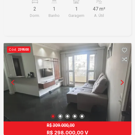
armários) e vaga de garagem para 1 carro.
2
1
1
47 m²
Acabamento em piso frio e laminado.
Dorm.
Banho
Garagem
A. Útil
Cód.
239500
R$ 309.000,00
R$ 298.000,00 V