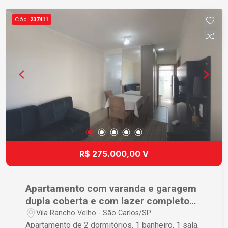
cidade. O ambiente é acolhedor e bem iluminado,
ideal para quem busca conforto e praticidade.
Cód.
237411
Não perca essa chance de garantir um imóvel em
uma das melhores regiões de São Carlos! Fale
conosco e agende sua visita.
R$ 275.000,00 V
Apartamento com varanda e garagem
dupla coberta e com lazer completo
em uma maravilhosa localização.
Vila Rancho Velho - São Carlos/SP
Apartamento de 2 dormitórios, 1 banheiro, 1 sala,