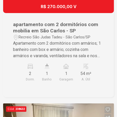
R$ 270.000,00 V
apartamento com 2 dormitórios com
mobilia em São Carlos - SP
Recreio São Judas Tadeu - São Carlos/SP
Apartamento com 2 dormitórios com armários; 1
banheiro com box e armário; cozinha com
armários e varanda; ventiladores na sala e nos
quartos Garagem para 1 veiculo coberta e uma
vaga de moto também coberta Condomínio com
2
1
1
54 m²
salão de festas, playground e quadra; área do
Dorm.
Banho
Garagem
A. Útil
apartamento 54m²; Os móveis ficam, o cliente só
tera que trazer geladeira, máquina de lavar e
cama, o restante ja possui no apartamento
Cód.
238632