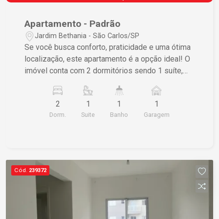
Apartamento - Padrão
Jardim Bethania - São Carlos/SP
Se você busca conforto, praticidade e uma ótima
localização, este apartamento é a opção ideal! O
imóvel conta com 2 dormitórios sendo 1 suíte,
além de banheiro social, sala ampla, cozinha
funcional, lavanderia e 1 vaga de garagem
2
1
1
1
coberta. Com ambientes bem distribuídos e
Dorm.
Suite
Banho
Garagem
localização privilegiada, oferece fácil acesso aos
principais comércios, serviços, escolas e vias da
cidade, proporcionando mais comodidade para o
seu dia a dia. Agende uma visita e venha
conhecer este excelente imóvel!
Cód.
239372