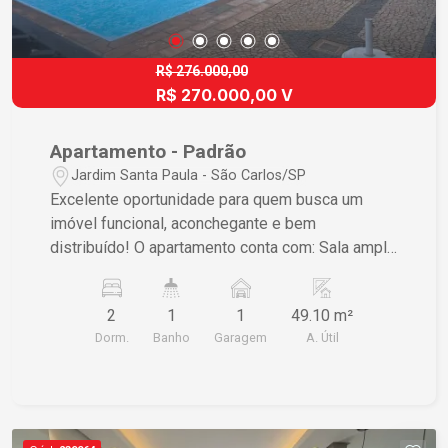
R$ 276.000,00
R$ 270.000,00 V
Apartamento - Padrão
Jardim Santa Paula - São Carlos/SP
Excelente oportunidade para quem busca um
imóvel funcional, aconchegante e bem
distribuído! O apartamento conta com: Sala ampla
e agradável para momentos de convivência
Cozinha prática e funcional 2 dormitórios
2
1
1
49.10 m²
confortáveis Lavanderia independente 1 vaga de
Dorm.
Banho
Garagem
A. Útil
garagem coberta Entre em contato para mais
informações e agende sua visita!