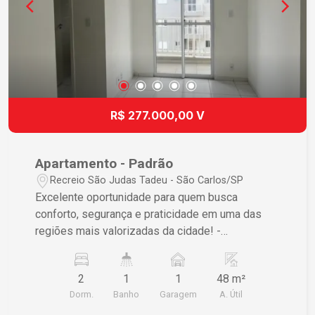
R$ 277.000,00 V
Apartamento - Padrão
Recreio São Judas Tadeu - São Carlos/SP
Excelente oportunidade para quem busca
conforto, segurança e praticidade em uma das
regiões mais valorizadas da cidade! -
Características do imóvel: 48 m² de área privativa
14º andar Sala de estar Cozinha Sacada 2
2
1
1
48 m²
dormitórios 1 banheiro 1 vaga de garagem
Dorm.
Banho
Garagem
A. Útil
coberta - Infraestrutura completa de lazer: