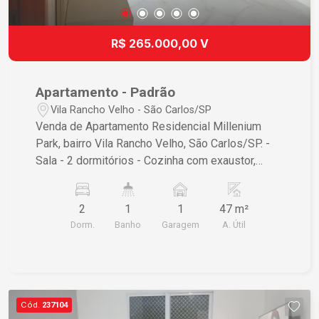
R$ 265.000,00 V
Apartamento - Padrão
Vila Rancho Velho - São Carlos/SP
Venda de Apartamento Residencial Millenium
Park, bairro Vila Rancho Velho, São Carlos/SP. -
Sala - 2 dormitórios - Cozinha com exaustor,
forno e Cooktop - Banheiro - Lavanderia - 1 vaga
de garagem coberta Não perca essa
2
1
1
47 m²
oportunidade!
Dorm.
Banho
Garagem
A. Útil
Cód.
237104