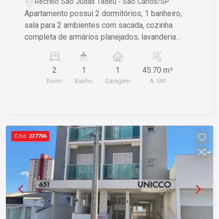
Recreio São Judas Tadeu - São Carlos/SP
Apartamento possui 2 dormitórios, 1 banheiro,
sala para 2 ambientes com sacada, cozinha
completa de armários planejados, lavanderia
conjugada e vaga de garagem para 1 carro.
Acabamento em piso frio e laminado.
2
1
1
45.70 m²
Dorm.
Banho
Garagem
A. Útil
Cód.
237706