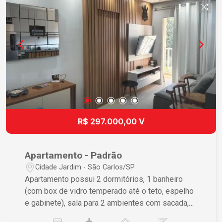
excelente opção para quem deseja morar bem ou
investir em uma das regiões mais procuradas de
São Carlos. Agende sua visita e venha conhecer
este excelente imóvel!
R$ 297.000,00 V
Apartamento - Padrão
Cidade Jardim - São Carlos/SP
Apartamento possui 2 dormitórios, 1 banheiro
(com box de vidro temperado até o teto, espelho
e gabinete), sala para 2 ambientes com sacada,
cozinha com lavanderia conjugada (completa de