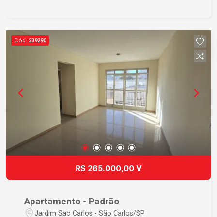
Piscina Dois espaços com churrasqueira Forno a
lenha Parque infantil Horta comunitária Redário
Espaço Pet Mini mercado Área para lavagem de
veículos - Segurança e comodidade: Portaria 24
Cód.
239290
horas Sistema de reconhecimento facial em todo
o condomínio Elevador social e de serviço Um
imóvel moderno, em localização estratégica e
com uma estrutura completa para proporcionar
qualidade de vida para toda a família. Entre em
contato para mais informações e agende sua
visita!
R$ 265.000,00 V
Apartamento - Padrão
Jardim Sao Carlos - São Carlos/SP