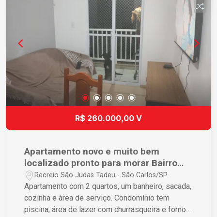
R$ 260.000,00 V
Apartamento novo e muito bem
localizado pronto para morar Bairro
Recreio São Judas Tadeu em São
Recreio São Judas Tadeu - São Carlos/SP
Carlos.
Apartamento com 2 quartos, um banheiro, sacada,
cozinha e área de serviço. Condomínio tem
piscina, área de lazer com churrasqueira e forno a