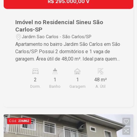
R$ 295.000,00 V
Imóvel no Residencial Sineu São
Carlos-SP
Jardim Sao Carlos - São Carlos/SP
Apartamento no bairro Jardim São Carlos em São
Carlos/SP. Possui 2 dormitórios e 1 vaga de
garagem. Área útil de 48,00 m². Ideal para quem
busca conforto e praticidade em uma localização
tranquila. Entre em contato para mais
2
1
1
48 m²
informações e agende uma visita!
Dorm.
Banho
Garagem
A. Útil
Cód.
236862