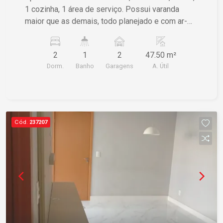
1 cozinha, 1 área de serviço. Possui varanda
maior que as demais, todo planejado e com ar-
condicionado.
2
1
2
47.50 m²
Dorm.
Banho
Garagens
A. Útil
Cód.
237207