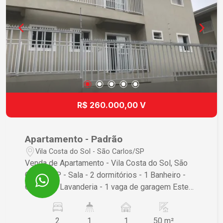
R$ 260.000,00 V
Apartamento - Padrão
Vila Costa do Sol - São Carlos/SP
Venda de Apartamento - Vila Costa do Sol, São
Carlos/SP - Sala - 2 dormitórios - 1 Banheiro -
Cozinha - Lavanderia - 1 vaga de garagem Este
apartamento é ideal para quem busca conforto e
praticidade. Entre em contato para mais
2
1
1
50 m²
informações e agendar uma visita!