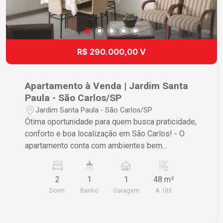
R$ 290.000,00 V
Apartamento à Venda | Jardim Santa
Paula - São Carlos/SP
Jardim Santa Paula - São Carlos/SP
Ótima oportunidade para quem busca praticidade,
conforto e boa localização em São Carlos! - O
apartamento conta com ambientes bem
distribuídos, sendo: 2 dormitórios Sala de estar
Cozinha Banheiro Lavanderia 1 vaga de garagem
2
1
1
48 m²
descoberta Localização Entre em contato para
Dorm.
Banho
Garagem
A. Útil
mais informações e agende sua visita!