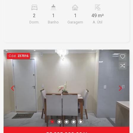
lenha, horta, redario, área pet Garagem é
descoberta
2
1
1
49 m²
Dorm.
Banho
Garagem
A. Útil
Cód.
237016