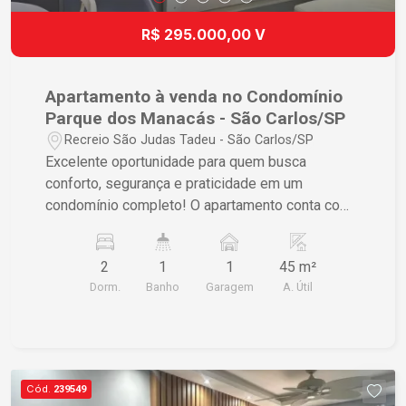
R$ 295.000,00 V
Apartamento à venda no Condomínio
Parque dos Manacás - São Carlos/SP
Recreio São Judas Tadeu - São Carlos/SP
Excelente oportunidade para quem busca
conforto, segurança e praticidade em um
condomínio completo! O apartamento conta com
2 dormitórios, sala aconchegante, cozinha
funcional, banheiro social, lavanderia e 1 vaga de
2
1
1
45 m²
garagem coberta, oferecendo um ambiente ideal
Dorm.
Banho
Garagem
A. Útil
para morar com qualidade de vida. O Condomínio
Parque dos Manacás dispõe de uma
infraestrutura completa, com portaria 24 horas, 2
elevadores, piscina, área de lazer, playground e
mercadinho interno, proporcionando mais
Cód.
239549
comodidade e segurança para toda a família. Uma