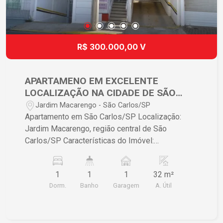
R$ 300.000,00 V
APARTAMENO EM EXCELENTE
LOCALIZAÇÃO NA CIDADE DE SÃO
CARLOS/SP
Jardim Macarengo - São Carlos/SP
Apartamento em São Carlos/SP Localização:
Jardim Macarengo, região central de São
Carlos/SP Características do Imóvel:
Apartamento Quartos: 01 dormitório 01 vaga de
garagem Sala bem iluminada Este apartamento é
1
1
1
32 m²
uma excelente oportunidade tanto para moradia
Dorm.
Banho
Garagem
A. Útil
universitária quanto para investimento. Com sua
localização central, oferece fácil acesso a
universidades e a diversas comodidades da