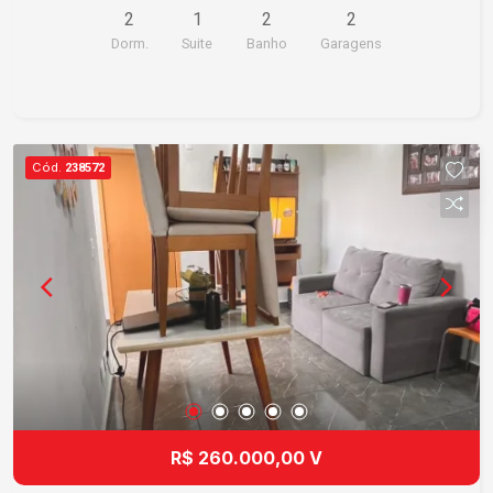
2
1
2
2
oportunidade!
Dorm.
Suite
Banho
Garagens
Cód.
238572
R$ 260.000,00 V