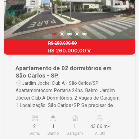
R$ 280.000,00
R$ 260.000,00 V
Apartamento de 02 dormitórios em
São Carlos - SP
Jardim Jockei Club A - São Carlos/SP
Apartamentocom Portaria 24hs. Bairro: Jardim
Jóckei Club A Dormitórios: 2 Vagas de Garagem:
1 Localização: São Carlos/SP Se precisar de
mais informações ou detalhes adicionais sobre o
apartamento, fique à vontade para perguntar
2
1
1
43.66 m²
Dorm.
Banho
Garagem
A. Útil