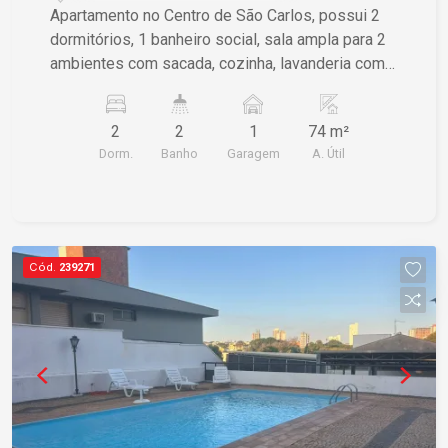
Apartamento no Centro de São Carlos, possui 2
dormitórios, 1 banheiro social, sala ampla para 2
ambientes com sacada, cozinha, lavanderia com
1 banheiro e vaga de garagem coberta para 1
carro.
2
2
1
74 m²
Dorm.
Banho
Garagem
A. Útil
Cód.
239271