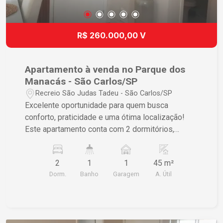
R$ 260.000,00 V
Apartamento à venda no Parque dos
Manacás - São Carlos/SP
Recreio São Judas Tadeu - São Carlos/SP
Excelente oportunidade para quem busca
conforto, praticidade e uma ótima localização!
Este apartamento conta com 2 dormitórios,
oferecendo ambientes bem distribuídos e
aconchegantes para toda a família. Possui sala
2
1
1
45 m²
de estar, cozinha funcional, banheiro social,
Dorm.
Banho
Garagem
A. Útil
lavanderia e 1 vaga de garagem coberta,
garantindo mais comodidade e segurança no dia
a dia. Ideal para morar ou investir, o imóvel reúne
praticidade e excelente aproveitamento dos