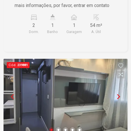
mais informações, por favor, entrar em contato
2
1
1
54 m²
Dorm.
Banho
Garagem
A. Útil
Cód.
239881