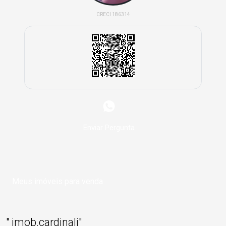
CRECI 186314
Enviar Pergunta
Meus imóveis para venda
" imob.cardinali"