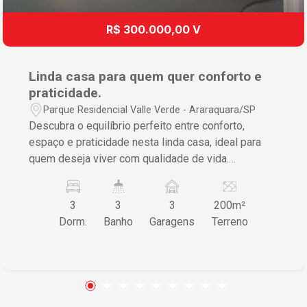
R$ 300.000,00 V
Linda casa para quem quer conforto e
praticidade.
Parque Residencial Valle Verde - Araraquara/SP
Descubra o equilíbrio perfeito entre conforto,
espaço e praticidade nesta linda casa, ideal para
quem deseja viver com qualidade de vida.
Destaques do imóvel: - 2 dormitórios bem
distribuídos; - Sala ampla e aconchegante, perfeita
3
3
3
200m²
para reunir a família e os amigos; - Cozinha
Dorm.
Banho
Garagens
Terreno
funcional, com ótimo espaço para o dia a dia; - 2
banheiros, proporcionando mais comodidade para
toda a família; - Lavanderia independente; -
Garagem para até 3 carros; Destaque especial: o
imóvel conta com uma excelente área gourmet,
perfeita para reunir a família e os amigos, composta