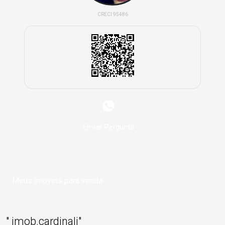
CRECI 95486
Enviar Pergunta
Meus imóveis para venda
" imob.cardinali"