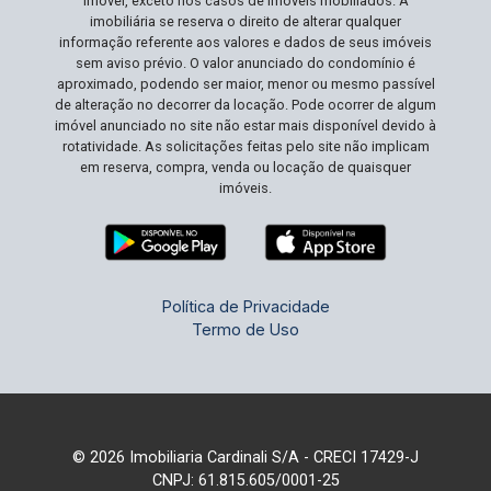
imóvel, exceto nos casos de imóveis mobiliados. A
desejados como Vila Max. Esta é a sua chance
imobiliária se reserva o direito de alterar qualquer
informação referente aos valores e dados de seus imóveis
de investir em um espaço que continua a ganhar
sem aviso prévio. O valor anunciado do condomínio é
valor, permitindo que você desfrute tanto do
aproximado, podendo ser maior, menor ou mesmo passível
processo de construção quanto dos benefícios a
de alteração no decorrer da locação. Pode ocorrer de algum
longo prazo. Agende sua visita e comece a
imóvel anunciado no site não estar mais disponível devido à
rotatividade. As solicitações feitas pelo site não implicam
planejar a construção da sua futura casa!
em reserva, compra, venda ou locação de quaisquer
imóveis.
Política de Privacidade
Termo de Uso
© 2026 Imobiliaria Cardinali S/A - CRECI 17429-J
CNPJ: 61.815.605/0001-25