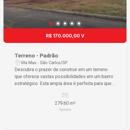
R$ 170.000,00 V
Terreno - Padrão
Vila Max - São Carlos/SP
Descubra o prazer de construir em um terreno
que oferece vastas possibilidades em um bairro
estratégico. Esta ampla área é perfeita para quem
deseja materializar o sonho de construir a casa
ideal ou um empreendimento lucrativo.
279.60 m²
Características do Imóvel ? Terreno amplo
Terreno
garantindo liberdade para projetar seu espaço
dos sonhos ? Flexibilidade de construção
proporcionando que você crie ambientes