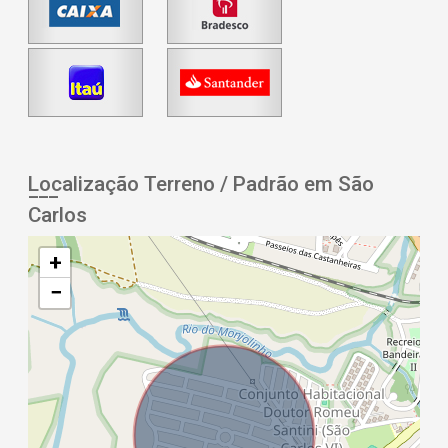
Localização Terreno / Padrão em São
Carlos
+
−