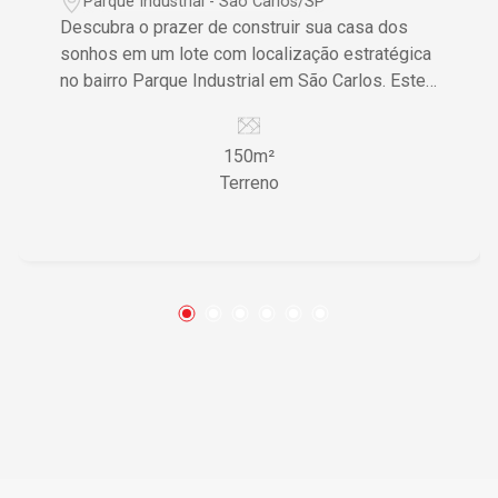
Parque Industrial - São Carlos/SP
Descubra o prazer de construir sua casa dos
sonhos em um lote com localização estratégica
no bairro Parque Industrial em São Carlos. Este
terreno oferece flexibilidade completa para
projetar e edificar um lar exatamente como você
150m²
deseja. Características do Imóvel • Terreno
Terreno
plano proporcionando facilidade na construção •
Localização em área residencial garantindo
tranquilidade • Possibilidade de criar áreas de
lazer personalizadas • Sem vagas de garagem,
com potencial para planejamento próprio •
Flexibilidade para construir conforme
necessidades específicas Diferenciais que
Fazem a Diferença Este lote é uma tela em
branco esperando para ser transformada na
casa perfeita, oferecendo a liberdade de
personalizar cada detalhe. A localização no
bairro Parque Industrial assegura a tranquilidade