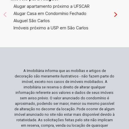
Perca Esta Oportunidade Oportunidades como
Alugar apartamento próximo a UFSCAR
esta, em áreas valorizadas e com total
Alugar Casa em Condomínio Fechado
liberdade de construção, são raras e muito
Aluguel São Carlos
procuradas. Esta é sua chance de criar um lar
Imóveis próximo a USP em São Carlos
sob medida em uma localização que continua
valorizando. Agende sua visita e comece a
planejar seu futuro lar hoje mesmo!
A Imobiliária informa que as mobílias e artigos de
decoração são meramente ilustrativos - não fazem parte do
imóvel, exceto nos casos de imóveis mobiliados. A
imobiliária se reserva o direito de alterar qualquer
informação referente aos valores e dados de seus imóveis
sem aviso prévio. O valor anunciado do condomínio é
aproximado, podendo ser maior, menor ou mesmo passível
de alteração no decorrer da locação. Pode ocorrer de algum
imóvel anunciado no site não estar mais disponível devido à
rotatividade. As solicitações feitas pelo site não implicam
em reserva, compra, venda ou locação de quaisquer