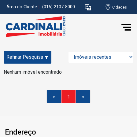
Área do Cliente
|
(016) 2107-8000
Cidades
Refinar Pesquisa
Nenhum imóvel encontrado
«
1
»
Endereço