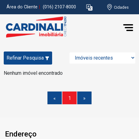
Área do Cliente
|
(016) 2107-8000
Cidades
Refinar Pesquisa
Nenhum imóvel encontrado
«
1
»
Endereço