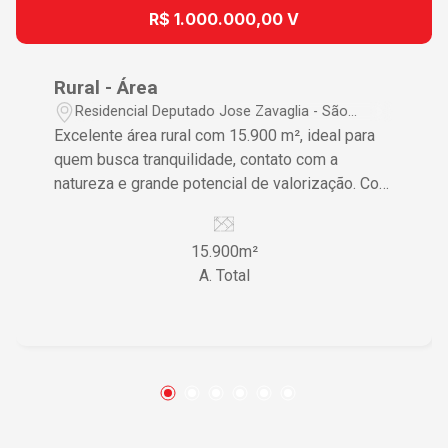
R$ 1.000.000,00 V
Rural - Área
Residencial Deputado Jose Zavaglia - São
Carlos/SP
Excelente área rural com 15.900 m², ideal para
quem busca tranquilidade, contato com a
natureza e grande potencial de valorização. Com
amplo espaço para diversas finalidades, a
propriedade é perfeita para formação de
15.900m²
chácara de lazer, sítio, cultivo agrícola, criação
A. Total
de animais ou até mesmo para investimento de
longo prazo.