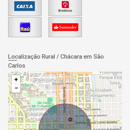
Localização Rural / Chácara em São
Carlos
+
−