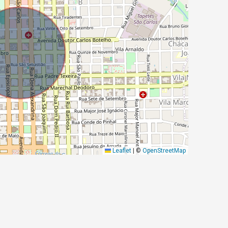
Leaflet
|
©
OpenStreetMap