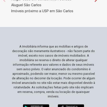
centros comerciais e outros serviços. Além
Aluguel São Carlos
disso, a valorização contínua desta área faz do
Imóveis próximo a USP em São Carlos
imóvel uma escolha de investimento inteligente.
Ideal Para Você Ideal para empresários e
investidores que buscam um local que combine
funcionalidade e bem-estar. Se seu objetivo é
oferecer aos seus colaboradores um ambiente
que estimula a criatividade e o convívio
A Imobiliária informa que as mobílias e artigos de
harmonioso, enquanto garante um retorno sobre o
decoração são meramente ilustrativos - não fazem parte do
investimento, este local é a escolha perfeita. Não
imóvel, exceto nos casos de imóveis mobiliados. A
Perca Esta Oportunidade Propriedades como
imobiliária se reserva o direito de alterar qualquer
informação referente aos valores e dados de seus imóveis
esta, que combinam características comerciais
sem aviso prévio. O valor anunciado do condomínio é
com um toque de retiro natural, são raras no
aproximado, podendo ser maior, menor ou mesmo passível
mercado. Com grande potencial para valorização,
de alteração no decorrer da locação. Pode ocorrer de algum
agora é o momento ideal para fazer esse
imóvel anunciado no site não estar mais disponível devido à
rotatividade. As solicitações feitas pelo site não implicam
investimento estratégico. Agende sua visita e
em reserva, compra, venda ou locação de quaisquer
descubra como este imóvel pode ser o cenário
imóveis.
para o crescimento do seu negócio!