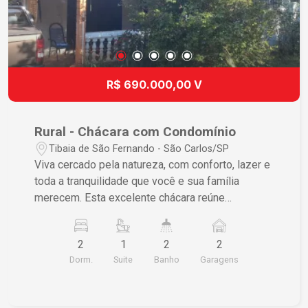
R$ 690.000,00 V
Rural - Chácara com Condomínio
Tibaia de São Fernando - São Carlos/SP
Viva cercado pela natureza, com conforto, lazer e
toda a tranquilidade que você e sua família
merecem. Esta excelente chácara reúne
ambientes amplos, infraestrutura completa e
diversas opções de lazer em um condomínio
2
1
2
2
tranquilo e bem localizado. A residência principal
Dorm.
Suite
Banho
Garagens
conta com 2 dormitórios, banheiro social, ampla
sala de estar integrada à varanda, proporcionando
ambientes agradáveis e ótima iluminação natural.