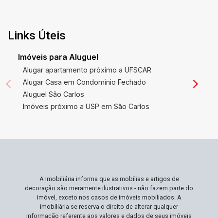
serenidade de uma área mais remota com a
conveniência do acesso à cidade de São Carlos,
conhecida por seu ambiente inovador e
Links Úteis
dinâmico. A localidade está em crescimento, o
que significa um aumento no valor do terreno a
Imóveis para Aluguel
longo prazo. A proximidade com vias principais
Alugar apartamento próximo a UFSCAR
facilita o movimento e a logística, essenciais
Alugar Casa em Condomínio Fechado
para operações comerciais e agrícolas. Ideal
Aluguel São Carlos
Para Você Ideal para empresários, investidores
Imóveis próximo a USP em São Carlos
e empreendedores que buscam um local
estratégico para expandir suas operações ou
iniciar novos empreendimentos. Este terreno
oferece a liberdade necessária para construir e
desenvolver projetos significativos. Com a
capacidade de servir a diversos propósitos,
A Imobiliária informa que as mobílias e artigos de
adapta-se perfeitamente àqueles que desejam
decoração são meramente ilustrativos - não fazem parte do
investir com inteligência e visão de longo prazo.
imóvel, exceto nos casos de imóveis mobiliados. A
Não Perca Esta Oportunidade Terrenos com
imobiliária se reserva o direito de alterar qualquer
informação referente aos valores e dados de seus imóveis