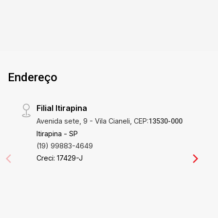
versatilidade ? Localização estratégica no
bairro, assegurando fácil acesso e visibilidade ?
Área útil de 312m² e total de 5158,33m²,
garantindo expansão e liberdade de uso
Diferenciais que Fazem a Diferença Este
terreno não é apenas uma compra de
Endereço
propriedade, é um investimento estratégico em
um dos bairros mais tranquilos de São Carlos. A
grande área disponível oferece múltiplas
Filial Itirapina
possibilidades de uso, seja para agricultura,
Avenida sete, 9 - Vila Cianeli, CEP:
construção de complexos residenciais ou
13530-000
comerciais. Sua localização favorece tanto a
Itirapina - SP
privacidade quanto o fácil acesso, solucionando
(19) 99883-4649
eficazmente as demandas de logística e
Creci: 17429-J
operação. A versatilidade do espaço permite
adaptações conforme o crescimento e os
requisitos do seu negócio. Localização
Privilegiada Situado no Residencial Deputado
Jose Zavaglia, este terreno combina a