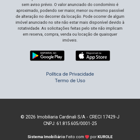
tanto potencial e amplitude são raros e muito
sem aviso prévio. O valor anunciado do condomínio é
procurados no mercado atual. Com um preço
aproximado, podendo ser maior, menor ou mesmo passível
competitivo e enorme possibilidade de
de alteração no decorrer da locação. Pode ocorrer de algum
imóvel anunciado no site não estar mais disponível devido à
valorização, este é o momento ideal para
rotatividade. As solicitações feitas pelo site não implicam
realizar seu investimento em uma área que
em reserva, compra, venda ou locação de quaisquer
promete expansão e retorno. Agende sua visita
imóveis.
e transforme sua visão em realidade!
Política de Privacidade
Termo de Uso
© 2026 Imobiliaria Cardinali S/A - CRECI 17429-J
CNPJ: 61.815.605/0001-25
Sistema Imobiliário
Feito com
por
KUROLE