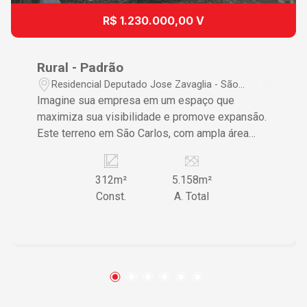
R$ 1.230.000,00 V
Rural - Padrão
Residencial Deputado Jose Zavaglia - São
Carlos/SP
Imagine sua empresa em um espaço que
maximiza sua visibilidade e promove expansão.
Este terreno em São Carlos, com ampla área
disponível e alta possibilidade de
personalização, é a opção ideal para
312m²
5.158m²
investidores e empreendedores com visão de
Const.
A. Total
futuro. Características do Imóvel ? Espaço
amplo e aberto, proporcionando flexibilidade
para diversos projetos e construções ? Sem
edições atuais, permitindo que você
personalize o espaço conforme suas
necessidades ? Ideal para desenvolver um
complexo agrícola ou residencial, oferecendo