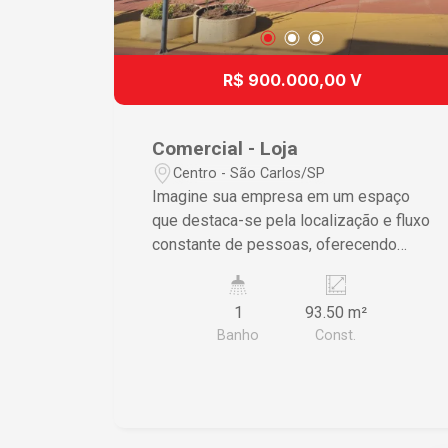
R$ 900.000,00 V
Comercial - Loja
Centro - São Carlos/SP
Imagine sua empresa em um espaço
que destaca-se pela localização e fluxo
constante de pessoas, oferecendo
ampla visibilidade e acessibilidade
para o seu negócio. Este ponto
1
93.50 m²
comercial localizado no Centro de São
Banho
Const.
Carlos é o cenário perfeito para
crescimento e sucesso empresarial.
Características do Imóvel ? Espaço
comercial com 94m² proporcionando
um ambiente amplo para diversas