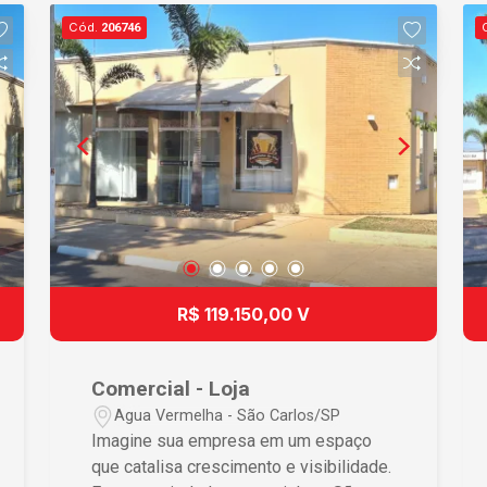
conforme necessidade • Localização
Cód.
206746
central aumentando a exposição e
facilitando acessos • Possibilidade de
unificação das lojas, oferecendo
espaço adicional para expansão •
Localização na avenida principal,
assegurando alto fluxo de clientes •
Visibilidade aumentada pela posição
estratégica, trazendo mais clientes
Diferenciais que Fazem a Diferença
Este imóvel comercial se destaca por
sua flexibilidade de uso e localização
R$ 119.150,00 V
centralizada. A possibilidade de unificar
as lojas garante que seu negócio possa
crescer e se adaptar conforme as
Comercial - Loja
demandas do mercado. A presença na
Agua Vermelha - São Carlos/SP
avenida principal de Água Vermelha
Imagine sua empresa em um espaço
estabelece uma visibilidade inigualável,
que catalisa crescimento e visibilidade.
assegurando um fluxo constante de