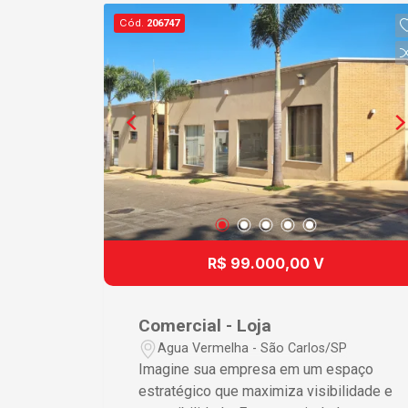
configurações de negócio ? Área com 1
Cód.
206747
banheiro, oferecendo praticidade e
conforto para funcionários e clientes ?
Local sem vagas próprias, garantindo
mais espaço útil para sua atividade
comercial ? Localização estratégica
permitindo fácil acesso e visibilidade ?
Situado em região de alto tráfego
assegurando alta exposição para seu
negócio Diferenciais que Fazem a
Diferença A configuração deste espaço
é ideal para maximizar sua operação
R$ 99.000,00 V
comercial, permitindo que você
customize o layout de acordo com as
necessidades específicas do seu
Comercial - Loja
negócio. A ausência de divisões
Agua Vermelha - São Carlos/SP
internas assegura o melhor
Imagine sua empresa em um espaço
aproveitamento da área total, enquanto
estratégico que maximiza visibilidade e
a excelente localização garante um