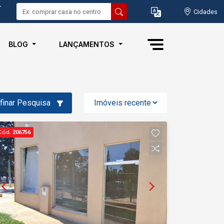
-
Cidades
BLOG
LANÇAMENTOS
finar Pesquisa
Cód.
206756