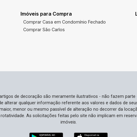
características, são uma escolha rara e
de alto valor no mercado. Investir agora
Imóveis para Compra
significa garantir um espaço para seu
Comprar Casa em Condomínio Fechado
negócio em uma área que continua a se
Comprar São Carlos
valorizar. Agende sua visita e comece a
transformar sua visão empresarial em
realidade!
e artigos de decoração são meramente ilustrativos - não fazem parte
o de alterar qualquer informação referente aos valores e dados de se
aior, menor ou mesmo passível de alteração no decorrer da locaç
à rotatividade. As solicitações feitas pelo site não implicam em rese
imóveis.