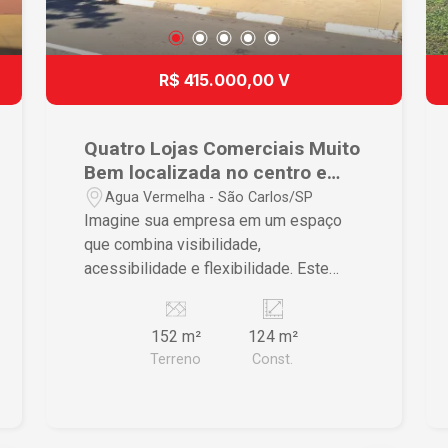
R$ 415.000,00 V
Quatro Lojas Comerciais Muito
Bem localizada no centro e
Avenida principal de Água
Agua Vermelha - São Carlos/SP
Vermelha.
Imagine sua empresa em um espaço
que combina visibilidade,
acessibilidade e flexibilidade. Este
imóvel comercial é ideal para quem
busca posicionar seu negócio
152 m²
124 m²
estrategicamente e maximizar as
Terreno
Const.
oportunidades de crescimento.
Características do Imóvel • Salas
amplas, funcionando como lojas,
permitindo layout flexível e adaptações