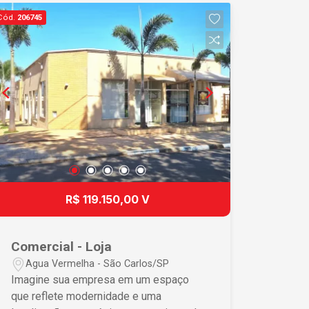
assegurando alto fluxo de pedestres •
Cód.
206745
Proximidade com a rodovia, facilitando
acessos e logística • Ausência de
vagas de garagem, maximizando área
útil para negócios • Construção nova
garantindo baixa manutenção e
modernidade Diferenciais que Fazem a
Diferença A natureza multifuncional
deste espaço comercial permite uma
variedade de usos, desde escritórios
até lojas de varejo, proporcionando um
ambiente adaptável às necessidades
R$ 119.150,00 V
de seu empreendimento. A localização
central oferece uma exposição sem
igual, garantindo um constante fluxo de
Comercial - Loja
potenciais clientes. A ausência de
Agua Vermelha - São Carlos/SP
estruturas internas fixas assegura que
Imagine sua empresa em um espaço
cada centímetro do imóvel seja
que reflete modernidade e uma
utilizado de acordo com as demandas