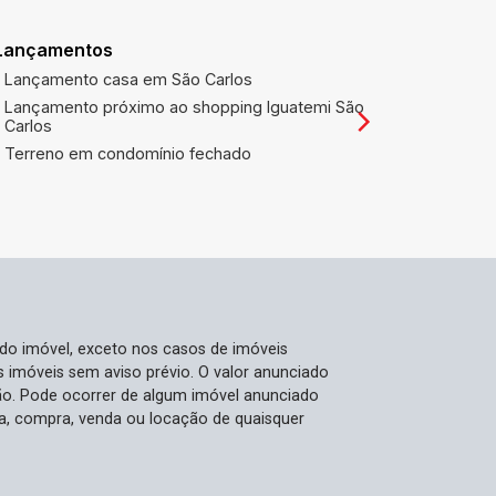
com esses atributos em São Carlos
são escassas. Este é o momento ideal
Lançamentos
1º Tabeliã
para agarrar esta chance de investir em
títulos
Lançamento casa em São Carlos
um espaço que promete crescimento e
1º TABEL
Lançamento próximo ao shopping Iguatemi São
bom retorno. Agende sua visita e
LETRAS E
Carlos
comprove por que este é o endereço
Terreno em condomínio fechado
certo para o sucesso e expansão de
sua empresa!
 do imóvel, exceto nos casos de imóveis
us imóveis sem aviso prévio. O valor anunciado
ão. Pode ocorrer de algum imóvel anunciado
rva, compra, venda ou locação de quaisquer