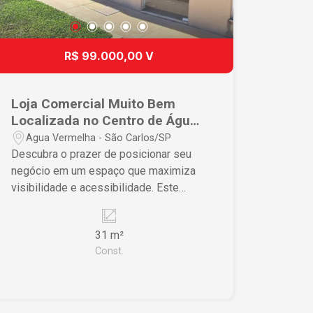
R$ 99.000,00 V
Loja Comercial Muito Bem
Localizada no Centro de Água
Vermelha, fácil acesso a
Agua Vermelha - São Carlos/SP
Rodovia.
Descubra o prazer de posicionar seu
negócio em um espaço que maximiza
visibilidade e acessibilidade. Este
imóvel comercial é a oportunidade
perfeita para quem busca um excelente
31 m²
retorno sobre investimento e um ponto
Const.
estratégico em São Carlos.
Características do Imóvel • Espaço
aberto oferecendo flexibilidade para
personalização • Localização central