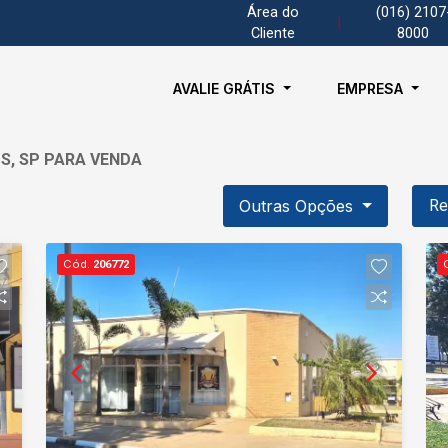
Área do
(016) 2107
|
Cliente
8000
AVALIE GRÁTIS
EMPRESA
S, SP PARA VENDA
Outras Opções
Re
Cód.
206772