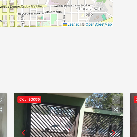
Leaflet
|
©
OpenStreetMap
Cód.
205330