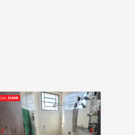
Cód.
234045