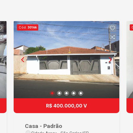
Cód.
30166
R$ 400.000,00 V
Casa - Padrão