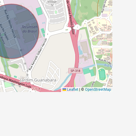
Leaflet
|
©
OpenStreetMap