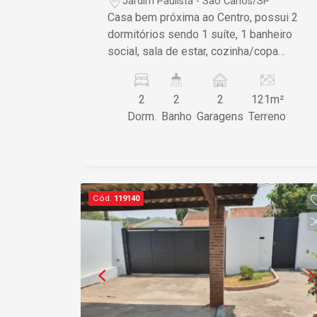
Jardim Paulista - São Carlos/SP
Casa bem próxima ao Centro, possui 2
dormitórios sendo 1 suíte, 1 banheiro
social, sala de estar, cozinha/copa
(completa de armários), lavanderia,
escritório, área de churrasco e vagas de
2
2
2
121m²
garagem cobertas para 2 carros.
Dorm.
Banho
Garagens
Terreno
Acabamento de ótima qualidade, pisos
frio e laminado.
Cód.
119140