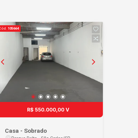
Cód.
105664
R$ 550.000,00 V
Casa - Sobrado