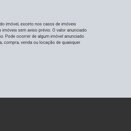
visita e descubra como é viver com
estilo e conforto!
 do imóvel, exceto nos casos de imóveis
us imóveis sem aviso prévio. O valor anunciado
ão. Pode ocorrer de algum imóvel anunciado
rva, compra, venda ou locação de quaisquer