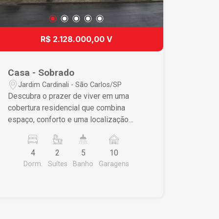
R$ 2.128.000,00 V
Casa - Sobrado
Jardim Cardinali - São Carlos/SP
Descubra o prazer de viver em uma
cobertura residencial que combina
espaço, conforto e uma localização
privilegiada em São Carlos. Esta
propriedade distintiva oferece uma área
4
2
5
10
ampla e amenidades que prometem
Dorm.
Suítes
Banho
Garagens
melhorar seu estilo de vida diário.
Características do Imóvel • 4
dormitórios, incluindo 2 suítes,
garantindo privacidade e conforto •
Cozinha espaçosa com armários