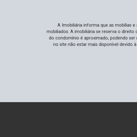
proximidade com importantes vias
facilita o acesso a outras partes da
cidade. Ideal Para Você Ideal para
A Imobiliária informa que as mobílias 
famílias ou profissionais que buscam
mobiliados. A imobiliária se reserva o direit
espaço, conforto e uma localização
do condomínio é aproximado, podendo ser m
vantajosa. Se valoriza ter facilidades ao
no site não estar mais disponível devido 
alcance e deseja uma residência que
suporte tanto momentos de lazer
quanto demandas profissionais, este
imóvel atende perfeitamente às suas
necessidades. Não Perca Esta
Oportunidade Oportunidades de alugar
um penthouse com essas
características são raras e muito
procuradas no mercado. Não perca a
chance de disfrutar de todo o conforto
e praticidade que este imóvel oferece.
Agende sua visita e visualize o