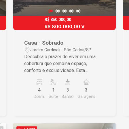
R$ 850.000,00
R$ 800.000,00 V
Casa - Sobrado
Jardim Cardinali - São Carlos/SP
Descubra o prazer de viver em uma
cobertura que combina espaço,
conforto e exclusividade. Esta
penthouse, com sua localização
privilegiada no Jardim Cardinali, em São
4
1
3
3
Carlos, foi meticulosamente planejada
Dorm.
Suite
Banho
Garagens
para quem busca um estilo de vida
repleto de bem-estar e privacidade.
Características do Imóvel 4 dormitórios
sendo 1 suíte, garantindo privacidade e
conforto 3 banheiros completos,