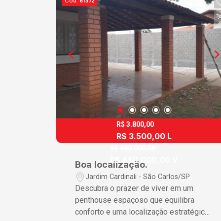
Cód.
61372
permitindo que você acomode visitas
de maneira confortável • Quintal
espaçoso com área gourmet e
churrasqueira, proporcionando
excelentes momentos de lazer • 4
vagas de garagem, assegurando
conveniência e segurança para seus
veículos • Possibilidade de instalação
de piscina, oferecendo uma opção de
lazer privativo e refrescante
Diferenciais que Fazem a Diferença
R$ 3.800,00
R$ 3.500,00 L
Este penthouse aproveita cada metro
quadrado para oferecer uma vida
R$ 680.000,00
R$ 650.000,00 V
espaçosa e confortável. As suítes
Boa localização.
proporcionam um refúgio privado e
Jardim Cardinali - São Carlos/SP
tranquilo, enquanto a área de lazer
Descubra o prazer de viver em um
externa é perfeita para desfrutar de
penthouse espaçoso que equilibra
momentos agradáveis ao ar livre. A
conforto e uma localização estratégica.
funcionalidade das vagas de garagem