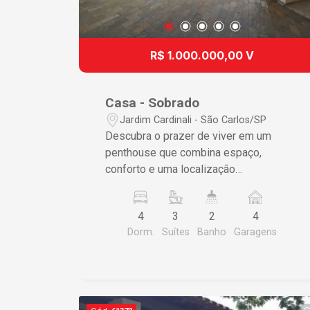
R$ 1.000.000,00 V
Casa - Sobrado
Jardim Cardinali - São Carlos/SP
Descubra o prazer de viver em um
penthouse que combina espaço,
conforto e uma localização
estratégicamente valorizada. Este
imóvel foi meticulosamente projetado
4
3
2
4
para proporcionar uma experiência
Dorm.
Suítes
Banho
Garagens
residencial de alto padrão.
Características do Imóvel • 4
dormitórios, incluindo 3 suítes,
garantindo privacidade e conforto para
a família • Espaços sociais amplos,