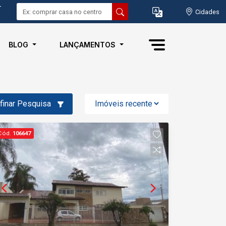
-
Cidades
BLOG
LANÇAMENTOS
finar Pesquisa
Cód.
106647