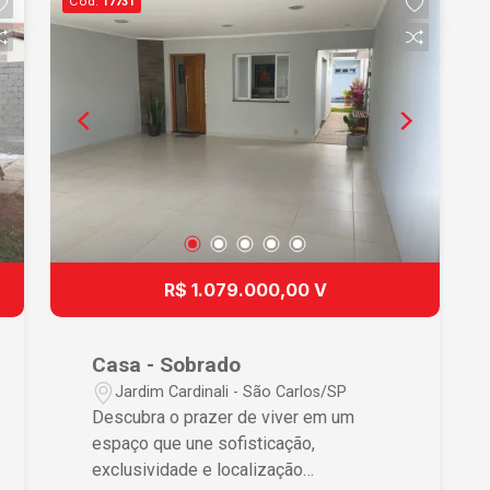
Cód.
17731
proporcionando praticidade para o dia a
dia Cozinha ampla, oferecendo o
espaço ideal para suas necessidades
culinárias Terraço espaçoso, perfeito
para momentos de lazer e relaxamento
3 vagas de garagem cobertas,
assegurando segurança para seus
veículos Diferenciais que Fazem a
Diferença Viver em uma cobertura não é
apenas uma questão de espaço, mas
um estilo de vida. O terraço oferece um
R$ 1.079.000,00 V
refúgio privado ao ar livre, perfeito para
desfrutar de momentos relaxantes ou
entretenimento com amigos e família. A
Casa - Sobrado
suíte master proporciona um ambiente
Jardim Cardinali - São Carlos/SP
tranquilo para o repouso, enquanto os
Descubra o prazer de viver em um
banheiros adicionais garantem
espaço que une sofisticação,
conveniência para toda a família e
exclusividade e localização
visitantes. A cozinha espaçosa torna o