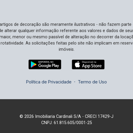
estilo!
aos moradores uma qualidade de vida
elevada. Com fácil acesso a serviços
essenciais, esse bairro promete ser
e artigos de decoração são meramente ilustrativos - não fazem parte
estratégico tanto para lazer quanto para
o de alterar qualquer informação referente aos valores e dados de se
o dia a dia. Ideal Para Você Ideal para
aior, menor ou mesmo passível de alteração no decorrer da locaç
famílias que buscam um lar repleto de
à rotatividade. As solicitações feitas pelo site não implicam em rese
conforto, privacidade e recursos
imóveis.
excepcionais para enriquecer seu estilo
de vida. Se você valoriza espaço
generoso para conviver com sua família
e amigos, e adora a ideia de relaxar em
Política de Privacidade
-
Termo de Uso
uma piscina privativa após um longo
dia, este é o penthouse perfeito para
você. Não Perca Esta Oportunidade
Esta exclusiva propriedade penthouse,
com suas características únicas e
© 2026 Imobiliaria Cardinali S/A - CRECI 17429-J
localização estratégica, é uma raridade
CNPJ: 61.815.605/0001-25
no mercado. Agarre a chance de investir