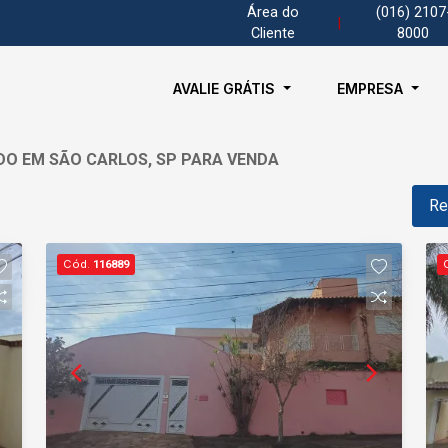
Área do
(016) 2107
|
Cliente
8000
AVALIE GRÁTIS
EMPRESA
DO EM SÃO CARLOS, SP PARA VENDA
Re
Cód.
116889