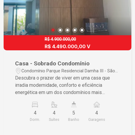
R$ 4.900.000,00
R$ 4.490.000,00 V
Casa - Sobrado Condomínio
Condomínio Parque Residencial Damha III - São
Carlos/SP
Descubra o prazer de viver em uma casa que
irradia modernidade, conforto e eficiência
energética em um dos condomínios mais
cobiçados de São Carlos. Esta residência
oferece luxo e praticidade, perfeitamente
4
4
5
4
integrada para uma vida familiar de alta qualidade.
Dorm.
Suítes
Banho
Garagens
- 4 suítes espaçosas com closet, proporcionando
privacidade e conforto - 3 salas amplas e