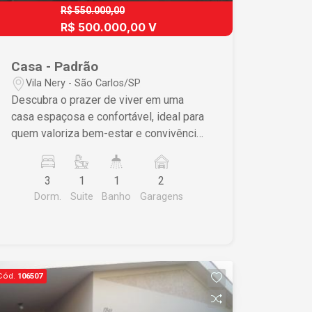
R$ 550.000,00
R$ 500.000,00 V
Casa - Padrão
Vila Nery - São Carlos/SP
Descubra o prazer de viver em uma
casa espaçosa e confortável, ideal para
quem valoriza bem-estar e convivência
familiar. Localizada em São Carlos,
essa propriedade foi meticulosamente
3
1
1
2
projetada para oferecer qualidade de
Dorm.
Suite
Banho
Garagens
vida e praticidade no dia a dia.
Características do Imóvel • 3
dormitórios sendo 1 suíte, garantindo
privacidade e conforto • Ampla sala e
cozinha prática, proporcionando um
Cód.
106507
ambiente acolhedor para a família •
Área de lazer com churrasqueira,