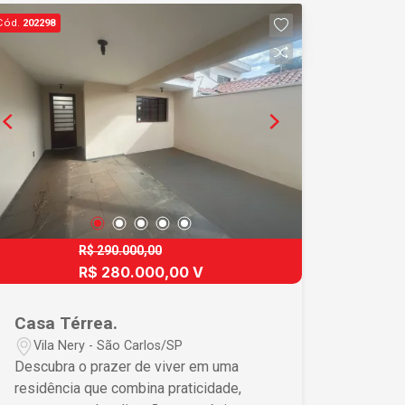
Padrão - Dormitórios: 2 aconchegantes
Cód.
202298
dormitórios - Garagens: 2 vagas de
garagem, proporcionando segurança e
comodidade - Área Construída: 97,00
m², oferecendo um espaço interno bem
distribuído - Área do Terreno: 217,00
m², com amplo quintal para lazer e
jardinagem Destaques: - Ambientes
bem iluminados e arejados - Cozinha
funcional com espaço para refeições -
Sala de estar espaçosa, perfeita para
receber amigos e familiares - Quintal
R$ 290.000,00
amplo, ideal para crianças brincarem ou
R$ 280.000,00 V
para criar um belo jardim - Localização
privilegiada, próxima a escolas,
Casa Térrea.
mercados e áreas de lazer Não perca
Vila Nery - São Carlos/SP
essa oportunidade de morar ou investir
Descubra o prazer de viver em uma
em um imóvel de qualidade no Jardim
residência que combina praticidade,
Bethania! Entre em contato para