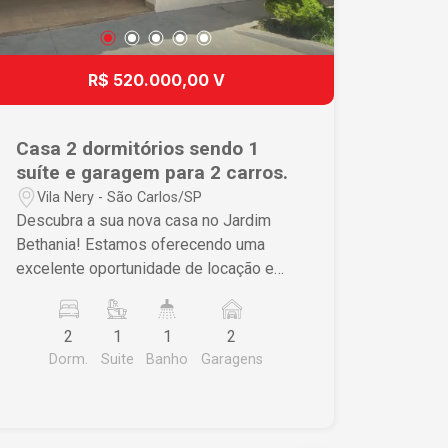
R$ 520.000,00 V
Casa 2 dormitórios sendo 1
suíte e garagem para 2 carros.
Vila Nery - São Carlos/SP
Descubra a sua nova casa no Jardim
Bethania! Estamos oferecendo uma
excelente oportunidade de locação e
venda de uma charmosa casa padrão,
ideal para você e sua família.
2
1
1
2
Localizada em um dos bairros mais
Dorm.
Suite
Banho
Garagens
tranquilos e valorizados de São Carlos,
essa propriedade é perfeita para quem
busca conforto e praticidade.
Características do Imóvel: - Tipo: Casa