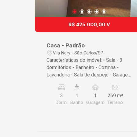
R$ 425.000,00 V
Casa - Padrão
Vila Nery - São Carlos/SP
Características do imóvel: - Sala - 3
dormitórios - Banheiro - Cozinha -
Lavanderia - Sala de despejo - Garagem
coberta Não perca essa oportunidade!
3
1
1
269 m²
Dorm.
Banho
Garagem
Terreno