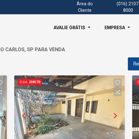
Área do
(016) 2107
|
Cliente
8000
AVALIE GRÁTIS
EMPRESA
ÃO CARLOS, SP PARA VENDA
Re
Cód.
238170