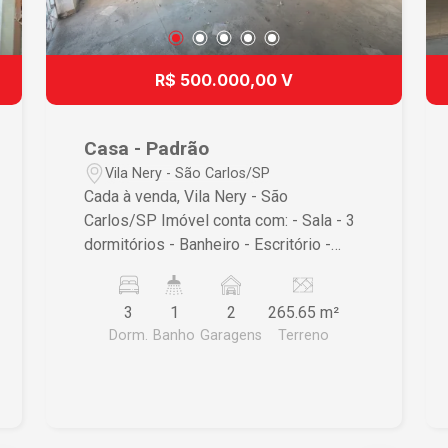
R$ 500.000,00 V
Casa - Padrão
Vila Nery - São Carlos/SP
Cada à venda, Vila Nery - São
Carlos/SP Imóvel conta com: - Sala - 3
dormitórios - Banheiro - Escritório -
Cozinha - Lavanderia - Depósito -
Quintal
3
1
2
265.65 m²
Dorm.
Banho
Garagens
Terreno