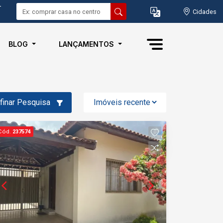
-
Cidades
BLOG
LANÇAMENTOS
finar Pesquisa
Cód.
237574