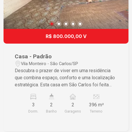
R$ 800.000,00 V
Casa - Padrão
Vila Monteiro - São Carlos/SP
Descubra o prazer de viver em uma residência
que combina espaço, conforto e uma localização
estratégica. Esta casa em São Carlos foi feita
para aqueles que valorizam uma vida livre das
complicações urbanas sem abrir mão do acesso
3
2
2
396 m²
fácil a serviços essenciais. Características do
Dorm.
Banho
Garagens
Terreno
Imóvel • 3 dormitórios espaçosos garantindo
privacidade e conforto para toda família • 2
banheiros amplos, assegurando praticidade no