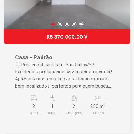
R$ 370.000,00 V
Casa - Padrão
Residencial Itamarati - São Carlos/SP
Excelente oportunidade para morar ou investir!
Apresentamos dois imóveis idênticos, muito
bem localizados, perfeitos para quem busca
conforto, praticidade e um excelente potencial de
valorização. Uma ótima opção para famílias,
2
1
2
250 m²
investidores ou para quem deseja morar em uma
Dorm.
Banho
Garagens
Terreno
unidade e obter renda com locação da outra. Cada
residência oferece: Garagem coberta para 2
veículos, com portão eletrônico; Sala de TV