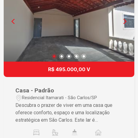
de acesso a serviços essenciais proporcionam
uma vida prática e plena. Não Perca Esta
Oportunidade Propriedades com estas
características são raras em São Carlos,
especialmente com um spa privativo e sistema
de aquecimento solar. Esta é uma oportunidade
excelente para adquirir sua casa dos sonhos em
uma região valorizada. Agende sua visita e
descubra por que este é o lar ideal para você!
R$ 495.000,00 V
Casa - Padrão
Residencial Itamarati - São Carlos/SP
Descubra o prazer de viver em uma casa que
oferece conforto, espaço e uma localização
estratégica em São Carlos. Este lar é
especialmente projetado para quem valoriza a
convivência familiar em um ambiente acolhedor e