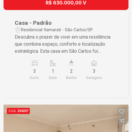
R$ 630.000,00 V
dúvidas e auxiliá-lo no processo de aquisição.
Imobiliária Cardinali - Sua melhor opção em
aquisição de imóveis em São Carlos/SP.
Casa - Padrão
Residencial Itamarati - São Carlos/SP
Descubra o prazer de viver em uma residência
que combina espaço, conforto e localização
estratégica. Esta casa em São Carlos foi
meticulosamente projetada pensando no seu
bem-estar e numa vida diária mais prática.
3
1
2
3
Características do Imóvel • 3 dormitórios, sendo
Dorm.
Suite
Banho
Garagens
1 suíte, proporcionando privacidade e conforto •
Sala ampla, perfeita para convívio social e
momentos familiares • Área de lazer com piscina
e churrasqueira, ideal para entretenimento • 3
vagas de garagem cobertas, garantindo
Cód.
234207
segurança para seus veículos • Cozinha
espaçosa e lavanderia prática, otimizando suas
tarefas diárias Diferenciais que Fazem a