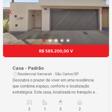
Perca Esta Oportunidade Propriedades neste
bairro são altamente valorizadas e raramente
ficam disponíveis no mercado por muito tempo.
Esta é sua chance de investir em um lar que
continuará a valorizar-se ao longo dos anos.
Agende sua visita e descubra pessoalmente por
que esta casa é a melhor opção para sua família!
R$ 585.200,00 V
Casa - Padrão
Residencial Itamarati - São Carlos/SP
Descubra o prazer de viver em uma residência
que combina espaço, conforto e localização
estratégica. Esta casa, localizada no tranquilo e
valorizado bairro Residencial Itamarati, em São
Carlos/SP, foi projetada para quem busca
3
1
3
2
qualidade de vida sem abrir mão da praticidade