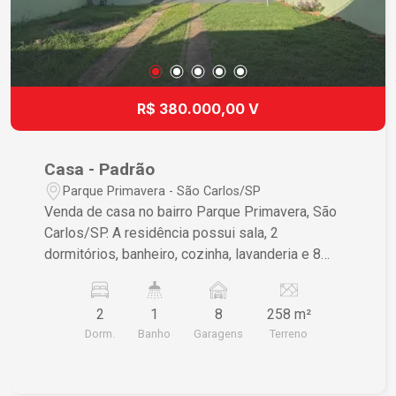
R$ 380.000,00 V
Casa - Padrão
Parque Primavera - São Carlos/SP
Venda de casa no bairro Parque Primavera, São
Carlos/SP. A residência possui sala, 2
dormitórios, banheiro, cozinha, lavanderia e 8
vagas de garagem. Ideal para quem busca
conforto e espaço em uma localização tranquila.
2
1
8
258 m²
Aproveite essa oportunidade!
Dorm.
Banho
Garagens
Terreno