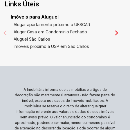
sejam atendidas com facilidade. Sem falar na
Links Úteis
valorização constante da área, o que torna este
um investimento seguro e promissor para o
Imóveis para Aluguel
futuro. Ideal Para Você Ideal para famílias que
Alugar apartamento próximo a UFSCAR
desejam espaço e conforto sem abrir mão da
Alugar Casa em Condomínio Fechado
praticidade. Se você busca um lar que ofereça
Aluguel São Carlos
áreas de convivência aconchegantes e recursos
Imóveis próximo a USP em São Carlos
que facilitem a rotina diária, este imóvel atenderá
perfeitamente às suas expectativas.
Profissionais que buscam tranquilidade sem
estar distantes das conveniências urbanas
também encontrarão aqui seu lugar ideal. Não
Perca Esta Oportunidade Esta casa é uma joia
A Imobiliária informa que as mobílias e artigos de
rara no mercado, unindo preço acessível,
decoração são meramente ilustrativos - não fazem parte do
qualidade e uma localização privilegiada. Com a
imóvel, exceto nos casos de imóveis mobiliados. A
demanda contínua por imóveis nesta região de
imobiliária se reserva o direito de alterar qualquer
informação referente aos valores e dados de seus imóveis
São Carlos, esta oportunidade é realmente única.
sem aviso prévio. O valor anunciado do condomínio é
Agende sua visita e descubra como este lar pode
aproximado, podendo ser maior, menor ou mesmo passível
ser perfeito para você e sua família!
de alteração no decorrer da locação. Pode ocorrer de algum