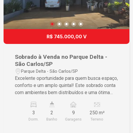
R$ 745.000,00 V
Sobrado à Venda no Parque Delta -
São Carlos/SP
Parque Delta - São Carlos/SP
Excelente oportunidade para quem busca espaço,
conforto e um amplo quintal! Este sobrado conta
com ambientes bem distribuídos e uma ótima
estrutura para acomodar toda a família. - O imóvel
possui: 3 dormitórios; Sala; Cozinha; Copa; 2
3
2
9
250 m²
banheiros; Lavabo; Lavanderia; 9 vagas de
Dorm.
Banho
Garagens
Terreno
garagem, sendo 3 cobertas; Amplo quintal,
proporcionando diversas possibilidades de uso