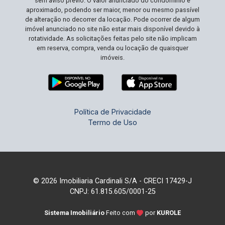
sem aviso prévio. O valor anunciado do condomínio é
uma casa, mas um investimento sólido em uma
aproximado, podendo ser maior, menor ou mesmo passível
área de crescimento contínuo. Agende sua visita
de alteração no decorrer da locação. Pode ocorrer de algum
e desfrute de todas as vantagens de viver nesta
imóvel anunciado no site não estar mais disponível devido à
rotatividade. As solicitações feitas pelo site não implicam
maravilhosa residência!
em reserva, compra, venda ou locação de quaisquer
imóveis.
Política de Privacidade
Termo de Uso
© 2026 Imobiliaria Cardinali S/A - CRECI 17429-J
CNPJ: 61.815.605/0001-25
Sistema Imobiliário
Feito com
por
KUROLE