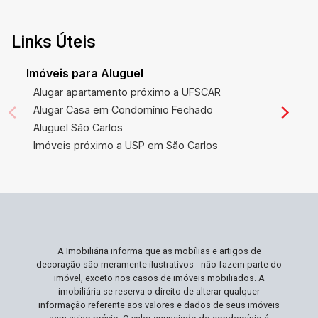
supermercados, escolas e centros médicos,
além de estar continuamente valorizada. Este
posicionamento estratégico facilita
Links Úteis
deslocamentos diários e assegura que o bairro
continue sendo uma escolha valorizada para
Imóveis para Aluguel
investimentos imobiliários. Ideal Para Você Ideal
Alugar apartamento próximo a UFSCAR
para famílias que desejam residir em um local
Alugar Casa em Condomínio Fechado
que harmonize acesso fácil às comodidades
Aluguel São Carlos
urbanas com a tranquilidade de um bairro familiar.
Imóveis próximo a USP em São Carlos
Se você aprecia ter espaços amplos, tanto
sociais quanto privados, e também valoriza a
praticidade em deslocamentos diários, este é o
imóvel ideal. A estrutura e o layout desta casa
são perfeitos para quem pretende criar um lar
acolhedor e funcional. Não Perca Esta
A Imobiliária informa que as mobílias e artigos de
Oportunidade Propriedades como esta,
decoração são meramente ilustrativos - não fazem parte do
combinando espaço generoso, localização
imóvel, exceto nos casos de imóveis mobiliados. A
estratégica e preço atrativo, são realmente raras
imobiliária se reserva o direito de alterar qualquer
informação referente aos valores e dados de seus imóveis
no mercado. Esta é sua chance de adquirir não só