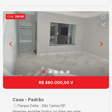
e lazer. Um imóvel espaçoso e versátil, ideal para
quem valoriza ambientes amplos e uma
excelente área externa. Entre em contato para
Cód.
204160
mais informações e agende sua visita!
R$ 480.000,00 V
Casa - Padrão
Parque Delta - São Carlos/SP
Imagine acordar todos os dias em uma