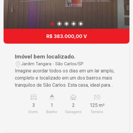
preço. Não perca a chance de investir em uma
propriedade com grande potencial de valorização
e condições ideais para uma vida plena e
tranquila. Agende sua visita e descubra como é
morar bem!
R$ 383.000,00 V
Imóvel bem localizado.
Jardim Tangara - São Carlos/SP
Imagine acordar todos os dias em um lar amplo,
completo e localizado em um dos bairros mais
tranquilos de São Carlos. Esta casa, ideal para
quem busca conforto e praticidade, está pronta
para criar momentos inesquecíveis ao lado de
3
1
2
125 m²
quem você ama. Características do Imóvel • 3
Dorm.
Banho
Garagens
Terreno
dormitórios espaçosos, proporcionando conforto
para toda a família • Sala e cozinha com
acabamento em piso frio, oferecendo praticidade