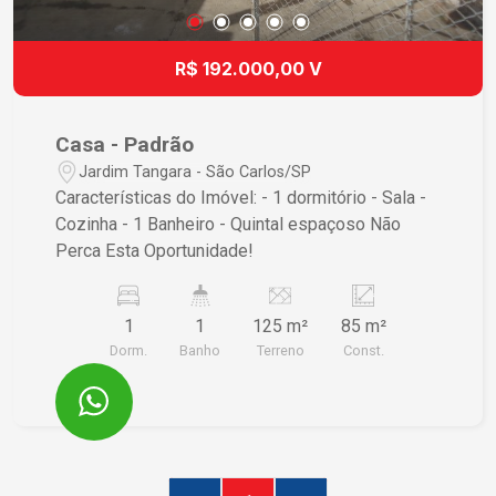
entretenimento, esta residência está pronta para
ser o seu próximo lar. Agende sua visita e
R$ 192.000,00 V
vivencie cada detalhe que este maravilhoso lar
tem a oferecer!
Casa - Padrão
Jardim Tangara - São Carlos/SP
Características do Imóvel: - 1 dormitório - Sala -
Cozinha - 1 Banheiro - Quintal espaçoso Não
Perca Esta Oportunidade!
1
1
125 m²
85 m²
Dorm.
Banho
Terreno
Const.