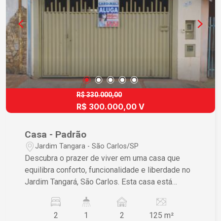
Oportunidade Casas com estas características e
com um preço tão competitivo são raras no
mercado atual. Esta é sua chance de investir na
casa dos seus sonhos em um bairro valorizado e
acolhedor. Agende sua visita e descubra como é
viver com estilo e conforto!
R$ 330.000,00
R$ 300.000,00 V
Casa - Padrão
Jardim Tangara - São Carlos/SP
Descubra o prazer de viver em uma casa que
equilibra conforto, funcionalidade e liberdade no
Jardim Tangará, São Carlos. Esta casa está
projetada para proporcionar um estilo de vida
prático e sereno, no coração de uma área
2
1
2
125 m²
valorizada. Características do Imóvel ? 2