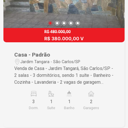
R$ 480.000,00
R$ 380.000,00 V
Casa - Padrão
Jardim Tangara - São Carlos/SP
Venda de Casa - Jardim Tangará, São Carlos/SP -
2 salas - 3 dormitórios, sendo 1 suíte - Banheiro -
Cozinha - Lavanderia - 2 vagas de garagem
cobertas. Localizada em uma região tranquila,
próxima a comércios e serviços, esta casa é
3
1
1
2
perfeita para quem busca qualidade de vida. Não
Dorm.
Suite
Banho
Garagens
perca a chance de conhecer seu novo lar! Entre
em contato para mais informações e agende uma
visita.