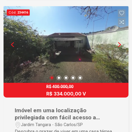
Cód.
234416
R$ 400.000,00
R$ 334.000,00 V
Imóvel em uma localização
privilegiada com fácil acesso a
Rodovia.
Jardim Tangara - São Carlos/SP
Descubra o prazer de viver em uma casa térrea