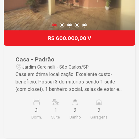
R$ 600.000,00 V
Casa - Padrão
Jardim Cardinalli - São Carlos/SP
Casa em ótima localização. Excelente custo-
benefício. Possui 3 dormitórios sendo 1 suíte
(com closet), 1 banheiro social, salas de estar e
jantar, cozinha, lavanderia, quartinho de despejo,
área de churrasco com 1 banheiro e vagas de
3
1
2
2
garagem cobertas para 2 carros. Acabamento em
Dorm.
Suite
Banho
Garagens
piso frio, casa completa de armários.