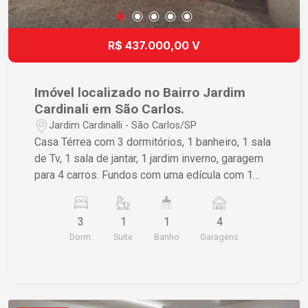
R$ 437.000,00 V
Imóvel localizado no Bairro Jardim
Cardinali em São Carlos.
Jardim Cardinalli - São Carlos/SP
Casa Térrea com 3 dormitórios, 1 banheiro, 1 sala
de Tv, 1 sala de jantar, 1 jardim inverno, garagem
para 4 carros. Fundos com uma edícula com 1
dormitório e 1 banheiro com um espaço de lazer.
Quintal entre a casa e a edícula com corredor de
3
1
1
4
uma lado da casa mais um espaço na frente.
Dorm.
Suite
Banho
Garagens
Casa falta reboque, tudo em tijolinho batovi,
hidráulica, elétrica e acabamento.