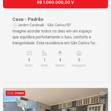
R$ 1.060.000,00 V
Casa - Padrão
Jardim Cardinalli - São Carlos/SP
Imagine acordar todos os dias em um espaço
que equilibra perfeitamente o luxo, conforto e
tranquilidade. Esta residência em São Carlos foi
meticulosamente remodelada para proporcionar
uma experiência de vida incomparável, situada
3
1
4
5
em uma região altamente valorizada.
Dorm.
Suite
Banho
Garagens
Características do Imóvel ? 3 dormitórios,
incluindo 1 suíte com banheira de
hidromassagem, proporcionando relaxamento e
privacidade ? Acabamentos em porcelanato e
madeira nos quartos, garantindo uma estética de
Cód.
210669
alto padrão e conforto ? Área gourmet espaçosa,
perfeita para receber amigos e celebrar
momentos especiais ? 5 vagas de garagem,