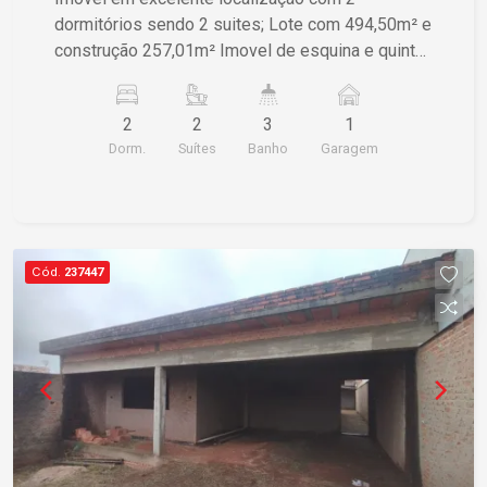
dormitórios sendo 2 suites; Lote com 494,50m² e
construção 257,01m² Imovel de esquina e quintal
Mais detalhes por favor entrara em contato Para
mais informações, por favor agende sua visita!
2
2
3
1
Dorm.
Suítes
Banho
Garagem
Cód.
237447