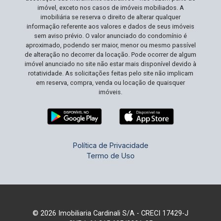
chance de adquirir não apenas uma casa, mas um
imóvel, exceto nos casos de imóveis mobiliados. A
verdadeiro lar em uma área que continua a se
imobiliária se reserva o direito de alterar qualquer
informação referente aos valores e dados de seus imóveis
valorizar a cada dia. Agende sua visita e
sem aviso prévio. O valor anunciado do condomínio é
descubra como é bom viver bem!
aproximado, podendo ser maior, menor ou mesmo passível
de alteração no decorrer da locação. Pode ocorrer de algum
imóvel anunciado no site não estar mais disponível devido à
rotatividade. As solicitações feitas pelo site não implicam
em reserva, compra, venda ou locação de quaisquer
imóveis.
Política de Privacidade
Termo de Uso
© 2026 Imobiliaria Cardinali S/A - CRECI 17429-J