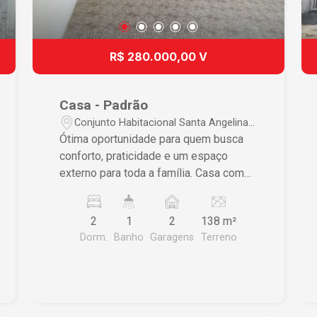
R$ 280.000,00 V
Casa - Padrão
Conjunto Habitacional Santa Angelina -
São Carlos/SP
Ótima oportunidade para quem busca
conforto, praticidade e um espaço
externo para toda a família. Casa com
piso frio, muito bem construída, pronta
para morar. O imóvel conta com: Sala
2
1
2
138 m²
aconchegante, Cozinha funcional, 2
Dorm.
Banho
Garagens
Terreno
dormitórios, 1 banheiro social,
Lavanderia, Quintal espaçoso, 2 vagas
de garagem Uma casa ideal para quem
deseja morar com tranquilidade,
oferecendo ambientes bem