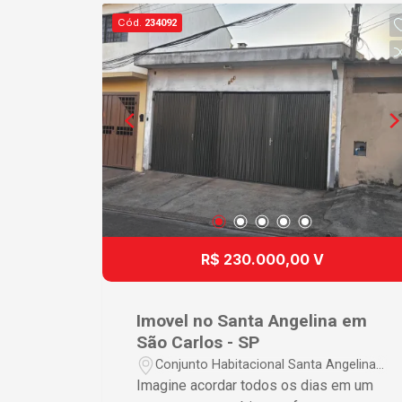
funcional; 2 banheiros; Lavanderia; 1
Cód.
234092
vaga de garagem coberta. Localizada
em um bairro tranquilo e com fácil
acesso aos principais comércios,
escolas, supermercados e serviços da
região, esta casa reúne praticidade e
qualidade de vida. Agende uma visita e
venha conhecer seu novo lar!
R$ 230.000,00 V
Imovel no Santa Angelina em
São Carlos - SP
Conjunto Habitacional Santa Angelina -
São Carlos/SP
Imagine acordar todos os dias em um