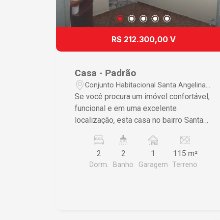
R$ 212.300,00 V
Casa - Padrão
Conjunto Habitacional Santa Angelina -
São Carlos/SP
Se você procura um imóvel confortável,
funcional e em uma excelente
localização, esta casa no bairro Santa
Angelina é uma ótima oportunidade para
morar ou investir! O imóvel conta com
2
2
1
115 m²
ambientes amplos e bem distribuídos,
Dorm.
Banho
Garagem
Terreno
oferecendo praticidade e conforto para
o dia a dia da sua família. -
Características do imóvel: 2
dormitórios; 2 salas, proporcionando
mais espaço e versatilidade; Cozinha