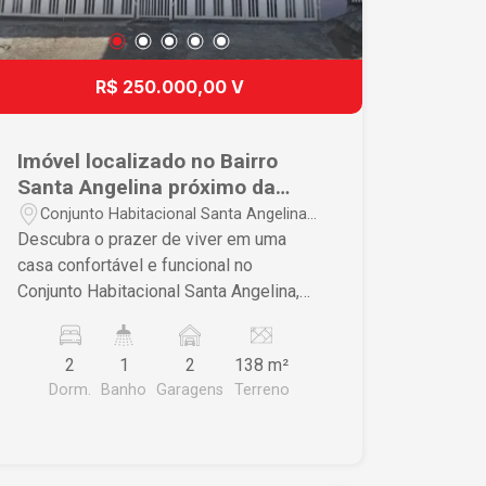
R$ 250.000,00 V
Imóvel localizado no Bairro
Santa Angelina próximo da
USP 2.
Conjunto Habitacional Santa Angelina -
São Carlos/SP
Descubra o prazer de viver em uma
casa confortável e funcional no
Conjunto Habitacional Santa Angelina,
onde a praticidade encontra a
tranquilidade. Características do Imóvel
2
1
2
138 m²
• 2 dormitórios espaçosos oferecendo
Dorm.
Banho
Garagens
Terreno
conforto para sua família • Sala arejada
e cozinha prática garantindo um dia a
dia fácil e agradável • Quintal amplo
proporcionando um espaço ideal para