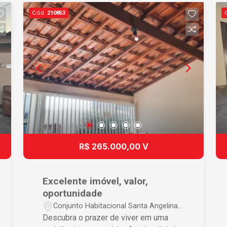
distribuídos e um quintal perfeito para
Cód.
210853
lazer, jardinagem ou futuras ampliações.
Entre em contato e agende uma visita!
R$ 265.000,00 V
Excelente imóvel, valor,
oportunidade
Conjunto Habitacional Santa Angelina -
São Carlos/SP
Descubra o prazer de viver em uma