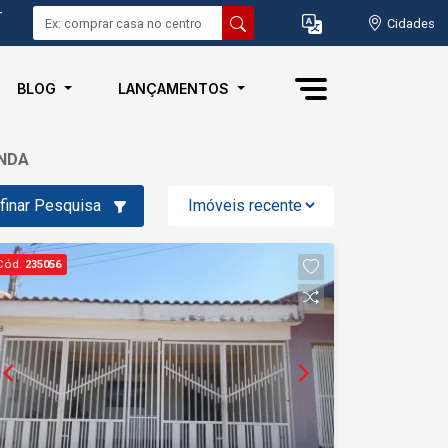
-
Cidades
BLOG
LANÇAMENTOS
ENDA
finar Pesquisa
Cód.
235056