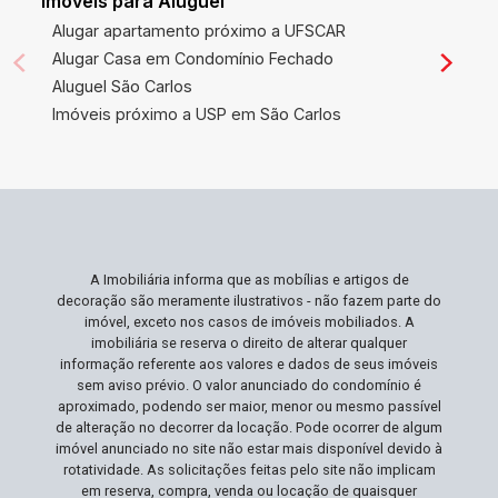
Imóveis para Aluguel
confortável, com uma excelente divisão entre
Alugar apartamento próximo a UFSCAR
áreas sociais e privativas. Se o que você deseja
Alugar Casa em Condomínio Fechado
é qualidade de vida com tranquilidade e
Aluguel São Carlos
segurança, este imóvel atende perfeitamente às
Imóveis próximo a USP em São Carlos
suas expectativas. Além disso, é um excelente
ambiente para crianças e pets, graças ao seu
amplo quintal. Não Perca Esta Oportunidade Esta
oferta é uma das melhores em São Carlos,
considerando a metragem e características do
imóvel. Com o mercado imobiliário cada vez mais
A Imobiliária informa que as mobílias e artigos de
competitivo, propriedades como esta estão se
decoração são meramente ilustrativos - não fazem parte do
tornando raras. Agende sua visita e desfrute do
imóvel, exceto nos casos de imóveis mobiliados. A
conforto e tranquilidade que apenas esta casa
imobiliária se reserva o direito de alterar qualquer
informação referente aos valores e dados de seus imóveis
pode oferecer!
sem aviso prévio. O valor anunciado do condomínio é
aproximado, podendo ser maior, menor ou mesmo passível
de alteração no decorrer da locação. Pode ocorrer de algum
imóvel anunciado no site não estar mais disponível devido à
rotatividade. As solicitações feitas pelo site não implicam
em reserva, compra, venda ou locação de quaisquer