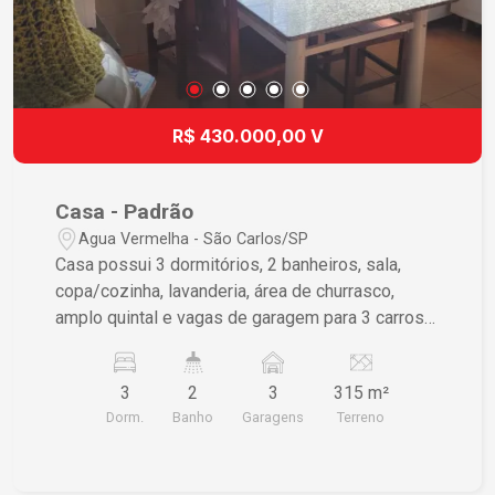
R$ 430.000,00 V
Casa - Padrão
Agua Vermelha - São Carlos/SP
Casa possui 3 dormitórios, 2 banheiros, sala,
copa/cozinha, lavanderia, área de churrasco,
amplo quintal e vagas de garagem para 3 carros
sendo 2 cobertas. Possui edícula com sala,
dormitório, cozinha e banheiro.
3
2
3
315 m²
Dorm.
Banho
Garagens
Terreno