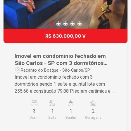
R$ 630.000,00 V
Imovel em condominio fechado em
São Carlos - SP com 3 dormitórios
sendo 1 suite
Recanto do Bosque - São Carlos/SP
Imovel em condominio fechado com 3
dormitórios sendo 1 suíte e quintal lote com
255,68 e construção 79,08 Piso em cerâmica e
porcelanato Repleta de planejados Para mais
detalhes, por favor, entrar em contato
3
1
1
2
Dorm.
Suite
Banho
Garagens