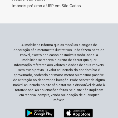
contato com a natureza. Para aqueles que
Imóveis próximo a USP em São Carlos
desejam criar um lar doce lar acolhedor e
espaçoso, esta propriedade oferece todas as
condições para uma vida repleta de momentos
felizes e confortáveis. Não Perca Esta
Oportunidade Propriedades como esta, que
combinam localização privilegiada, amplo espaço
A Imobiliária informa que as mobílias e artigos de
externo e internamente planejado, são raras no
decoração são meramente ilustrativos - não fazem parte do
mercado. Esta é sua chance de proporcionar à
imóvel, exceto nos casos de imóveis mobiliados. A
sua família uma qualidade de vida superior em
imobiliária se reserva o direito de alterar qualquer
informação referente aos valores e dados de seus imóveis
um dos bairros mais desejados de São Carlos.
sem aviso prévio. O valor anunciado do condomínio é
Agende sua visita e desfrute de tudo que esse
aproximado, podendo ser maior, menor ou mesmo passível
excepcional lar tem a oferecer!
de alteração no decorrer da locação. Pode ocorrer de algum
imóvel anunciado no site não estar mais disponível devido à
rotatividade. As solicitações feitas pelo site não implicam
em reserva, compra, venda ou locação de quaisquer
imóveis.