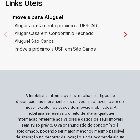
uma região de constante valorização,
Links Úteis
representando uma excelente oportunidade de
investimento. Ideal Para Você Ideal para
Imóveis para Aluguel
famílias que buscam uma moradia espaçosa e
Alugar apartamento próximo a UFSCAR
segura, com uma combinação perfeita de
Alugar Casa em Condomínio Fechado
conforto e lazer em ambiente privado. A
Aluguel São Carlos
estrutura pronta e o acabamento de alta
Imóveis próximo a USP em São Carlos
qualidade são ideais para quem não quer se
preocupar com reformas e deseja se mudar para
um imóvel completo. Não Perca Esta
Oportunidade Oportunidades como esta, em
bairros valorizados e com tamanha qualidade
construtiva, são raras. Não deixe passar a
A Imobiliária informa que as mobílias e artigos de
chance de proporcionar a você e sua família a
decoração são meramente ilustrativos - não fazem parte do
qualidade de vida que merecem em um dos
imóvel, exceto nos casos de imóveis mobiliados. A
melhores bairros de São Carlos. Agende sua
imobiliária se reserva o direito de alterar qualquer
informação referente aos valores e dados de seus imóveis
visita e desfrute de um novo estilo de vida no
sem aviso prévio. O valor anunciado do condomínio é
Residencial Eldorado!
aproximado, podendo ser maior, menor ou mesmo passível
de alteração no decorrer da locação. Pode ocorrer de algum