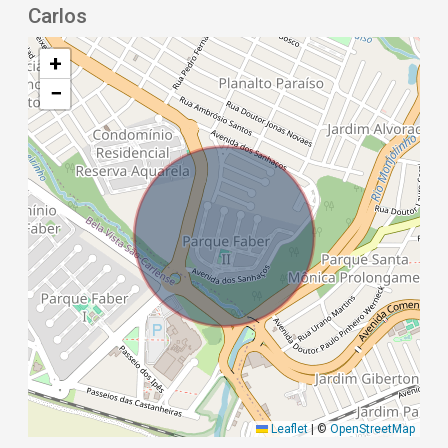
Carlos
+
−
Leaflet
|
©
OpenStreetMap