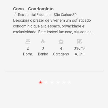
Casa - Condomínio
Residencial Eldorado - São Carlos/SP
Descubra o prazer de viver em um sofisticado
condomínio que alia espaço, privacidade e
exclusividade. Este imóvel luxuoso, situado no
bairro Residencial Eldorado, é perfeito para
quem busca um estilo de vida tranquilo e
2
3
4
336m²
repleto de conveniências. Características do
Dorm.
Banho
Garagens
A. Útil
Imóvel 2 suítes espaçosas garantindo
privacidade e conforto para seus moradores
Sala ampla com painel de televisão oferecendo
um ambiente aconchegante para socialização
Área de churrasco com salão proporcionando
momentos inesquecíveis com amigos e família
4 vagas de garagem cobertas assegurando
facilidade e segurança diária Acabamento de
alta qualidade com piso frio e laminado,
aumentando a durabilidade e o estilo do